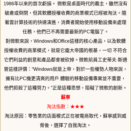
19
86年以來的首次虧損。 微軟是桌面時代的霸主，雖然沒有
破產或倒閉，
但其軟體授權收費的商業模式已經被淘汰。
隨
著雲計算技術的快速演進，消費者開始使用移動設備來處理
任務，
他們已不再需要最新的PC電腦了。
對微軟來說，Windows和Office這樣的核心產品，
以及軟體
授權收費的商業模式，就是它龐大帝國的根基，一切 不符合
它們利益的創意和產品都會被砍掉。微軟前員工史蒂夫·
斯通
曾這樣評價：“Windows就是上帝，
對於一些權勢人物來說，
擁有比PC機更清爽的用戶 體驗的移動設備專案並不重要，
他們扼殺了這種努力。”
正是這種思想，阻礙了微軟的創新。
蘇寧
淘汰指數：★★★
淘汰原因：零售業的店面模式正在被電商取代，蘇寧感到威
脅後，
選擇了自我淘汰。