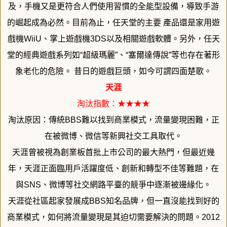
及，
手機又是更符合人們使用習慣的全能型設備，
導致手游
的崛起成為必然。目前為止，任天堂的主要 產品還是家用遊
戲機WiiU、掌上遊戲機3DS以及相關遊戲軟體
。另外，任天
堂的經典遊戲系列如“超級瑪麗”、“塞爾達傳說”
等也存在著形
象老化的危險。 昔日的遊戲巨頭，如今可謂四面楚歌。
天涯
淘汰指數：★★★★
淘汰原因：傳統BBS難以找到商業模式，流量變現困難，
正
在被微博、微信等新興社交工具取代。
天涯曾被視為創業板首批上市公司的最大熱門，但最近幾
年，
天涯正面臨用戶活躍度低、創新和轉型不佳等難題，在
與SNS、
微博等社交網路平臺的競爭中逐漸被邊緣化。
天涯從社區起家發展成BBS知名品牌，
但一直沒能找到好的
商業模式，
如何將流量變現是其迫切需要解決的問題。2012