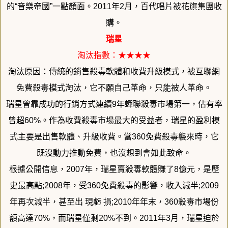
的“
音樂帝國”一點顏面。2011年2月，百代唱片被花旗集團收
購。
瑞星
淘汰指數：★★★★
淘汰原因：傳統的銷售殺毒軟體和收費升級模式，
被互聯網
免費殺毒模式淘汰，它不願自己革命，只能被人革命。
瑞星曾靠成功的行銷方式連續9年蟬聯殺毒市場第一，佔有率
曾超6
0%。作為收費殺毒市場最大的受益者，
瑞星的盈利模
式主要是出售軟體、升級收費。當360免費殺毒襲來
時，它
既沒動力推動免費，也沒想到會如此致命。
根據公開信息，2007年，瑞星賣殺毒軟體賺了8億元，
是歷
史最高點;2008年，受360免費殺毒的影響，收入減半;
2009
年再次減半，甚至出 現虧 損;2010年年末，360殺毒市場份
額高達70%，而瑞星僅剩
20%不到。2011年3月，瑞星迫於