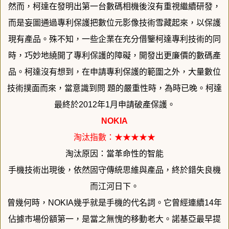
然而，柯達在發明出第一台數碼相機後沒有重視繼續研發，
而是妄圖通過專利保護把數位元影像技術雪藏起來，
以保護
現有產品。殊不知，
一些企業在充分借鑒柯達專利技術的同
時，
巧妙地繞開了專利保護的障礙，開發出更廉價的數碼產
品。
柯達沒有想到，在申請專利保護的範圍之外，
大量數位
技術撲面而來，當意識到問 題的嚴重性時，為時已晚。柯達
最終於2012年1月申請破產保護
。
NOKIA
淘汰指數：★★★★★
淘汰原因：當革命性的智能
手機技術出現後，依然固守傳統思維與產品，
終於錯失良機
而江河日下。
曾幾何時，NOKIA幾乎就是手機的代名詞。它曾經連續14年
佔
據市場份額第一，是當之無愧的移動老大。
諾基亞最早提