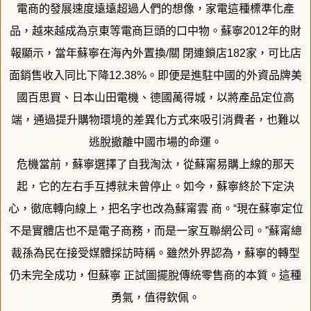
電商的發展速度遠遠超過人們的想像，家電這種標準化產
品，
越來越成為京東等電商巨頭的口中物。蘇寧2012年的財
報顯示，
當年蘇寧在海內外置換/關 閉連鎖店182家，可比店
面銷售收入同比下降12.38%。
即便是進駐中國的外資品牌美
國百思買、日本山田電機、
德國萬得城，以將產品定位高
端，
通過提升購物環境的差異化方式來吸引消費者，
也難以
逃脫撤離中國市場的命運。
危機當前，蘇寧選擇了自我淘汰，從蘇甯易購上線的那天
起，
它的左右手互搏就未曾停止。如今，蘇寧終於下定決
心，
徹底轉向線上，把名字也改為蘇甯雲 商。“現在蘇寧定位
不是實體店也不是電子商務，
而是一家互聯網公司。”蘇甯總
裁孫為民在接受媒體採訪時稱。
雖然外界認為，蘇寧的轉型
仍未完全成功，但蘇寧 正試圖擺脫傳統零售商的本質。這種
勇氣，值得欽佩。