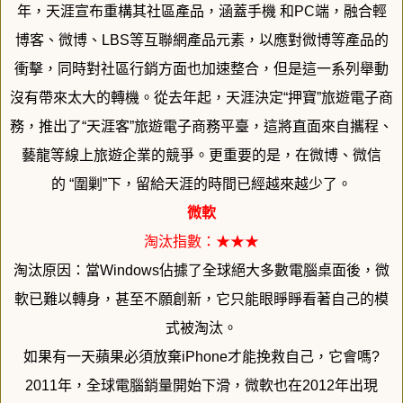
年，
天涯宣布重構其社區產品，涵蓋手機 和PC端，融合輕
博客、微博、LBS等互聯網產品元素，
以應對微博等產品的
衝擊，同時對社區行銷方面也加速整合，
但是這一系列舉動
沒有帶來太大的轉機。從去年起，天涯決定“
押寶”旅遊電子商
務，推出了“天涯客”旅遊電子商務平臺，
這將直面來自攜程、
藝龍等線上旅遊企業的競爭。更重要的是，
在微博、微信
的 “圍剿”下，留給天涯的時間已經越來越少了。
微軟
淘汰指數：★★★
淘汰原因：當Windows佔據了全球絕大多數電腦桌面後，
微
軟已難以轉身，甚至不願創新，
它只能眼睜睜看著自己的模
式被淘汰。
如果有一天蘋果必須放棄iPhone才能挽救自己，它會嗎?
2011年，全球電腦銷量開始下滑，微軟也在2012年出現