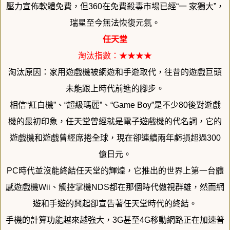
壓力宣佈軟體免費，但36
0在免費殺毒市場已經“一 家獨大”，
瑞星至今無法恢復元氣。
任天堂
淘汰指數：★★★★
淘汰原因：家用遊戲機被網遊和手遊取代，
往昔的遊戲巨頭
未能跟上時代前進的腳步。
相信“紅白機”、“超級瑪麗”、“Game Boy”是不少80後對遊戲
機的最初印象，
任天堂曾經就是電子遊戲機的代名詞，
它的
遊戲機和遊戲曾經席捲全球，現在卻連續兩年虧損超過300
億
日元。
PC時代並沒能終結任天堂的輝煌，
它推出的世界上第一台體
感遊戲機Wii、觸控掌機NDS都在那個
時代傲視群雄，然而網
遊和手遊的興起卻宣告著任天堂時代的終結。
手機的計算功能越來越強大，3G甚至4G移動網路正在加速普