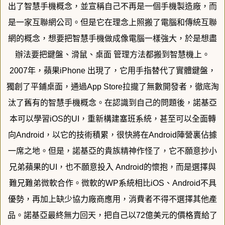
出了智慧手機概念，
並宣稱自己不再是一個手機製造廠，而
是一家互聯網公司。
但是它在理念上照搬了電腦和傳統互聯
網的概念，
想要把智慧手機做成像電腦一樣強大，於是想盡
辦法要把鍵盤、
滑鼠、桌面 管理方法都搬到智慧機上。
2007年，蘋果iPhone 出現了，
它用手指替代了實體鍵盤，
獨創了平鋪桌面，通過App Store拉攏了無數開發者，徹底淘
汰了舊有的智慧手機概念。
在認識到自己的問題後，諾基亞
本可以學習iOS的UI，
重新構建塞班系統，甚至可以全面轉
向Android，
以它的技術積累，很快將在Android陣營裏佔據
一席之地。
但是，諾基亞的貴族精神作怪了，它不願意抄小
兄弟蘋果的UI，
也不願意投入 Android的懷抱，
而是選擇與
難兄難弟微軟合作。微軟的WP系統相比iOS、And
roid不具
優勢，再加上缺少協力廠商應用，
消費者不得不選擇其他產
品。諾基亞最終無力回天，把自己以72億
美元的價格賣給了