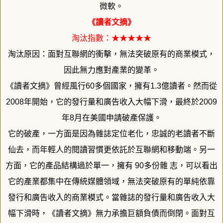
微軟。
《讀者文摘》
淘汰指數：★★★★★
淘汰原因：面對互聯網的衝擊，無法突破原有的商業模式，
因此無力應對產業的變革。
《讀者文摘》曾經風行60多個國家，擁有1.3億讀者。然而從
2
008年開始，它的發行量和廣告收入大幅下滑，最終於2009
年
8月在美國申請破產保護。
它的破產，一方面是因為雜誌定位老化，忠誠的老讀者不斷
仙去，
而年輕人的閱讀習慣更依託於互聯網和移動端。另一
方面，
它的產品結構過於單一，擁有 90多份雜 志，可以看出
它的產業都集中在傳統媒體領域，
無法突破原有的單純依靠
發行和廣告收入的商業模式。
當雜誌的發行量和廣告收入大
幅下滑時，《讀者文摘》
無力承擔巨額負債而倒閉。面對互