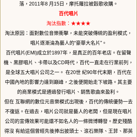
落，2011年8 月15日
，摩托羅拉被穀歌收購。
百代唱片
淘汰指數：★★★★
淘汰原因：面對數位音樂衝擊，未能突破傳統的盈利模式，
唱片逐漸淪為藝人的“豪華大名片”。
百代唱片(EMI)成立於1897年，是真正的百年老店。
在留聲
機、黑膠唱片、卡帶以及CD時代，百代一直走在行業前列，
是全球五大唱片公司之一。 在20世 紀90年代末期，百代在
中國內地的影響力達到巔峰，
之後便開始走下坡路。其主要
的商業模式是通過發行唱片、
銷售歌曲來盈利。
但在 互聯網的數位元音樂模式出現後，百代的傳統優勢一去
不復返。
在過去，唱片公司就是藝人的老闆，
但是現在唱片
公司的宣傳效果可能還不如名人的一條微博轉發。
歷史殘酷
得沒 有給這個曾經先後捧出披頭士、滾石樂隊、王菲、那英