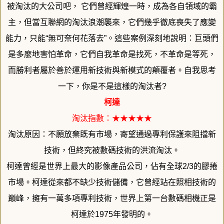
被淘汰的大公司吧， 它們曾經輝煌一時，成為各自領域的霸
主，
但當互聯網的淘汰浪潮襲來，它們幾乎徹底喪失了應變
能力，只能“
無可奈何花落去”。這些案例深刻地說明：
巨頭們
是多麼地害怕革命，它們自我革命是找死，不革命是等死，
而勝利者屬於善於運用新技術與新模式的顛覆者。自我思考
一下，
你是不是這樣的淘汰者?
柯達
淘汰指數：★★★★★
淘汰原因：不願放棄既有市場，寄望通過專利保護來阻擋新
技術，
但終究被數碼技術的洪流淘汰。
柯達曾經是世界上最大的影像產品公司，佔有全球2/3的膠捲
市場
。柯達從來都不缺少技術儲備，它曾經站在照相技術的
巔峰，
擁有一萬多項專利技術，世界上第一台數碼相機正是
柯達於1975
年發明的。