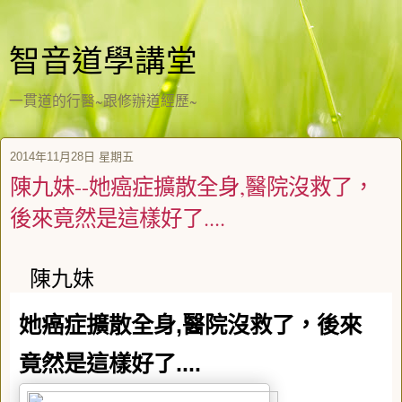
智音道學講堂
一貫道的行醫~跟修辦道經歷~
2014年11月28日 星期五
陳九妹--她癌症擴散全身,醫院沒救了，
後來竟然是這樣好了....
陳九妹
她癌症擴散全身
,
醫院沒救了，後來
竟然是這樣好了
....