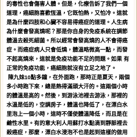
的毒性也會傷害人體。但是，化療告訴了我們一個
道理，癌細胞喜歡恆溫，它既怕熱，又怕冷。這就
是為什麼四肢和心臟不容易得癌症的道理。人生病
為什麼會發高燒呢？那是你自身的免疫系統在調節
體溫去殺死細菌。所以經常會發高燒的人不會得癌
症。而癌症病人只會低燒，體溫略微高一點，而發
不起高燒來，這就是免疫功能不足的問題。如果
有
正常的免疫功能，癌細胞就沒有立足之地了。
陳九妹
10
點多鐘，在外面跑，那時正是夏天，兩個
多小時跑下來，總是熱得滿頭大汗的。這兩個小時
的體溫是高的。然後，到游泳池裡去游泳，那裡的
水溫是低的，空調房子，體溫也降低了，在漂白水
里泡上一個小時，這時不僅使體溫降低，而且是在
鹼性水里。有的意大利人用蘇打水點滴到靜脈裡去
殺癌症，那麼，漂白水浸泡不也是起到這樣的做用