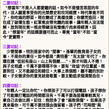
二要切記：
"想當年"不是人人都愛聽的話。如今不是憶苦思甜的年
代，
沒人願意享受你的光榮歷史和坎坷經歷。時代畢竟不同
了，
你吃過的野菜，現在變成了高檔佳餚；你墾荒造田，
現
在成了破壞生態。紅軍煮皮帶充饑的故事，讓年輕人沒法理
解，
放到現在煮一根皮帶總沒有燉幾斤肉來得經濟。因
此，"想當年"
的話題要適可而止，畢竟 "當年"不如 "當
今"更實際。
三要切記：
少管閒事，特別是家中的 "閒事"。孫輩的教育是子女的
事，
不是你的責任。如今都是 "奧特曼" "灰太狼"年代了，你
還在講 "
從前有座山，山上有個廟......"，那才叫毀人不倦！
與子女相處，千萬不要喋喋不休，要有 "政協"的位置感，
既
要到位，又不能越位和錯位。大事上表個態，聽不聽的別計
較。
子女徵求你的意見就是敬重，要主動追求個清閒自在。
四要切記：
"年輕人一定比你忙"。你想孩子了可以打個電話，
孩子想你
了可能連打電話的時間都沒有。千萬不要為這種事較真兒，
拿自己去做比照。記住：抱怨多了會 "兩敗俱傷"。
如果孩子
真來看你，可千萬不要找理由強留著，孩子們 "花時間"
與