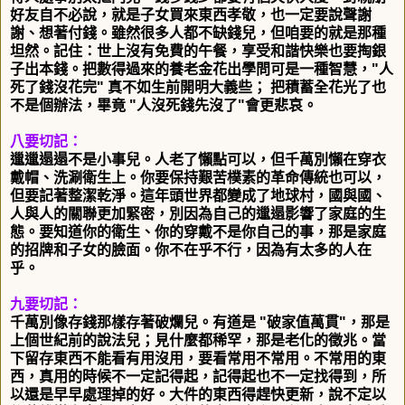
好友自不必說，
就是子女買來東西孝敬，也一定要說聲謝
謝、想著付錢。
雖然很多人都不缺錢兒，但咱要的就是那種
坦然。記住：
世上沒有免費的午餐，享受和諧快樂也要掏銀
子出本錢。
把數得過來的養老金花出學問可是一種智慧，"人
死了錢沒花完"
真不如生前開明大義些； 把積蓄全花光了也
不是個辦法，畢竟 "
人沒死錢先沒了"會更悲哀。
八要切記：
邋邋遢遢不是小事兒。人老了懶點可以，但千萬別懶在穿衣
戴帽、
洗涮衛生上。你要保持艱苦樸素的革命傳統也可以，
但要記著整潔乾淨。這年頭世界都變成了地球村，國與國、
人與人的關聯更加緊密，別因為自己的邋遢影響了家庭的生
態。
要知道你的衛生、你的穿戴不是你自己的事，
那是家庭
的招牌和子女的臉面。你不在乎不行，
因為有太多的人在
乎。
九要切記：
千萬別像存錢那樣存著破爛兒。有道是 "破家值萬貫"，
那是
上個世紀前的說法兒；見什麼都稀罕，那是老化的徵兆。
當
下留存東西不能看有用沒用，要看常用不常用。不常用的東
西，
真用的時候不一定記得起，記得起也不一定找得到，
所
以還是早早處理掉的好。大件的東西得趕快更新，
說不定以