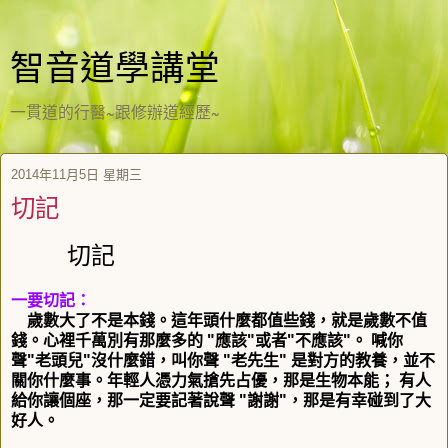
智音道學講堂
一貫道的行醫~跟修辦道經歷~
2014年11月5日 星期三
切記
切記
一要切記：
歲數大了不是本錢。這年頭什麼都值些錢，就是歲數不值
錢。
心裡千萬別有那麼多的 "應該"或者"不應該"。 喊你
聲"老頭兒"
沒什麼錯，叫你聲 "老先生" 是對方的教養，並不
關你什麼事。
年輕人憑力氣搶先占優，那是生物本能； 有人
給你讓個座，
那一定要記著說聲 "謝謝"，那是有幸碰到了大
好人。