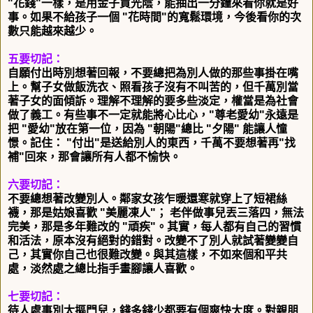
"花錢"一樣，是用金子買光陰，能抽出一分鐘來看你就是好
事。
如果不給孩子一個 "花時間"的寬鬆環境，
今後看你的次
數只能越來越少。
五要切記：
自願付出時別想著回報，不要總把為別人做的那些事掛在嘴
上。
幫子女做飯洗衣、照看孩子沒有不叫苦的，
但千萬別當
著子女的面傾訴。理解不理解的要多些淡定，
權當是為社會
做了義工。有些事不一定就能將心比心，"尊老愛幼"
永遠是
把 "愛幼"放在第一位，因為 "朝陽"總比 "夕陽"
能讓人憧
憬。記住： "付出"是送給別人的東西，千萬不要想著再"
找
補"回來，那會讓所有人都不愉快。
六要切記：
不要總想著改變別人。鄰家女孩乍暖還寒就穿上了短裙絲
襪，
那是姑娘喜歡 "美麗凍人"； 老伴做事兒丟三落四，無法
完美，
那是多年難改的 "頑疾"。其實，每人都有自己的習慣
和活法，
原本沒有絕對的錯對。改變不了別人就試著變變自
己，
其實你自己也很難改變。與其這樣，不如來個和平共
處，
淡然處之總比指手畫腳讓人喜歡。
七要切記：
待人處事別太摳門兒，
錢多錢少都要有個爽快大度。對親朋