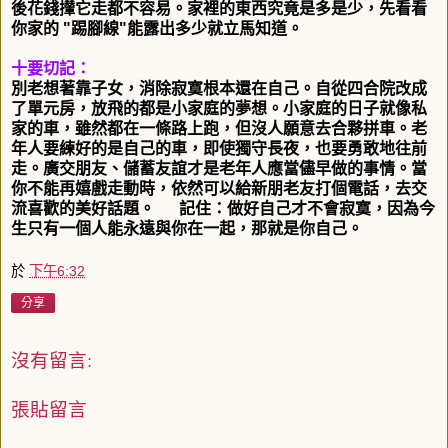
後花錢攆它走都不容易。家裡的東西究竟是多是少，
先看看
你家的 "踢腳線"能露出多少就立馬知道。
十要切記：
別老想著靠子女，消除寂寞根本還在自己。
自從四合院改成
了單元房，放飛的都是小家庭的夢想。
小家庭的日子就像私
家的車，雖然都在一條路上跑，
但沒人願意去合夥拼車。老
年人要練好的是自己的車，
即使獨守長夜，也要勇敢地往前
走。廣交朋友、
儲蓄友誼才是老年人應當儘早做的事情。當
你不能再嬉戲走動時，
依然可以給新朋老友打個電話，去交
流喜歡的美好話題。
記住：做好自己才不會寂寞，
因為今
生只有一個人能永遠與你在一起，那就是你自己。
於
下午6:32
分享
沒有留言:
張貼留言