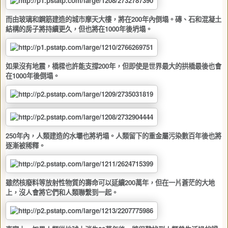
而由玻璃和鋼筋建造的城市摩天大樓，將在
200
年內倒塌。磚、石和混凝土
結構的房子將持續更久，但也將在
1000
年後坍塌。
如果沒有地震，橋樑也許能支撐
200
年，但即使是世界最大的拱橋最後也會
在
1000
年後倒塌。
250
年內，人類建造的水壩也將坍塌。人類留下的重金屬污染數百年後也將
逐漸被稀釋。
雖然核廢料等放射性物質的壽命可以延續
200
萬年，但在一片蒼茫的大地
上，沒人會將它們和人類聯繫到一起。