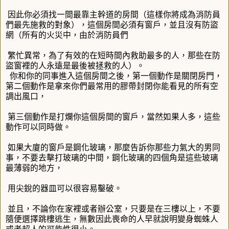
因此你必須找一間最靠主幹道的房間（這樣你將成為消防員
們最先施救的對象），這個房間必須有窗戶，並且沒有防盜
網（所有的火災中，由於消防員們
繁忙異常，為了有效的在短時間內救助最多的人，那些在防
盜窗裡的人永遠是最後被拯救的人）。
你和你的同事進入這個房間之後，第一個動作是關閉房門，
第二個動作是拿來你們最常用的膠帶封閉你能看見的所有空
調出風口，
第三個動作是打爛你這個房間的窗戶，當然如果人多，這些
動作可以同時做。
如果大廈的窗戶是鋼化玻璃，那麼告訴你那些力氣大的男同
事，不要去擊打玻璃的中間，鋼化玻璃的四個角是這些玻璃
最薄弱的地方，
用尖銳的器皿可以很容易鑿破。
並且，不論你在家裡或者辦公室，只要是在三樓以上，不要
隨便選擇跳樓逃生，無數因此喪命的人早就說明變身蜘蛛人