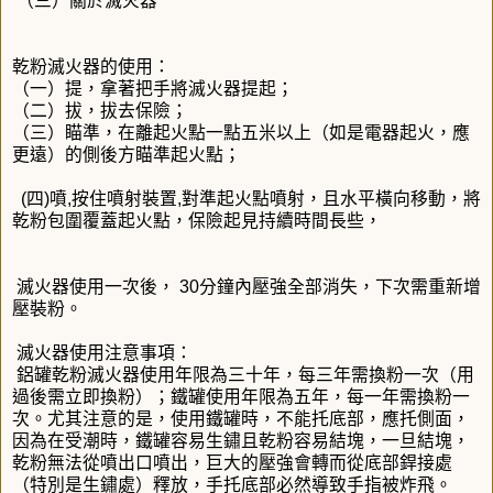
（三）關於滅火器
乾粉滅火器的使用：
（一）提，拿著把手將滅火器提起；
（二）拔，拔去保險；
（三）瞄準，在離起火點一點五米以上（如是電器起火，應
更遠）的側後方瞄準起火點；
(四)噴,按住噴射裝置,對準起火點噴射，且水平橫向移動，將
乾粉包圍覆蓋起火點，保險起見持續時間長些，
滅火器使用一次後， 30分鐘內壓強全部消失，下次需重新增
壓裝粉。
滅火器使用注意事項：
鋁罐乾粉滅火器使用年限為三十年，每三年需換粉一次（用
過後需立即換粉）；鐵罐使用年限為五年，每一年需換粉一
次。尤其注意的是，使用鐵罐時，不能托底部，應托側面，
因為在受潮時，鐵罐容易生鏽且乾粉容易結塊，一旦結塊，
乾粉無法從噴出口噴出，巨大的壓強會轉而從底部銲接處
（特別是生鏽處）釋放，手托底部必然導致手指被炸飛。