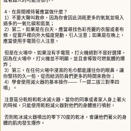
或者超人的可能性很小。
4．在房間裡待著應當做什麼？
1）不要大聲叫救命，因為你會因此消耗更多的氧氣並吸入
過多的一氧化碳和氮氣；
2）第二，如果是在白天，應當尋找色彩亮麗的衣服或者布
條，從窗戶裡向外大幅度晃動，引人注意；如果是在晚上，
應當使用手電筒引人注意，
但是在火場中，如果沒有手電筒，打火機絕對不是好選擇，
因為在火場中，打火機並不明顯，並且會導致可燃氣體的爆
炸；
3）第三，在任何火場中浸濕的毛巾都能護住你的眼鼻，讓
你堅持的久一些，從而給消防員們更多的時間來救你；
4）學會使用滅火器的基本操作——「一提二拔三對準四
噴」。
注意區分乾粉和乾冰滅火器，當你的同事或者家人身上著火
的時候，只能使用乾粉滅火器對他們的身體進行噴射，
否則乾冰滅火器噴出的零下70度的乾冰，會讓他們著火的身
體的肌肉發生爆炸。