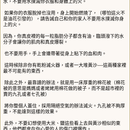
水，不要用水撲滅你衣服和身體上的火。
如果你的衣服脫掉也沒用，身上開始燃燒了，（哪怕這火不
是油花引發的），請告誡自己和你的家人不要用水撲滅你身
上的火。
因為，你真皮裡的每一粒脂肪分子都含有油，臨頭潑下的水
分子會讓你的肌肉和真皮爆裂。
也不要用手，手上會連帶著從身上粘下的血和肉。
這時候除非你有乾粉滅火器，或者一大堆黃沙----這兩種家裡
最不可能有的東西，
除此之外，最靠譜的辦法，就是用一床厚重的棉花被（棉花
被的意思是媽媽或者姥姥用棉花做的被子，而不是超市裡的
賣的九孔或者七孔被）
將你整個人蓋住，採用隔絕空氣的辦法滅火。九孔被不夠厚
重，不能達到這樣的效果。
此外，不要幻想使用大米、鹽這些看上去與黃沙相似的東
西，他們都會在你心愛的人的傷口裡爆炸。