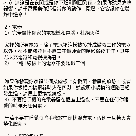
> 5）無論是在夜間或是你下班剛剛回到家，如果你聽見蜂鳴
器響，請千萬摒棄你那個常做的動作---開燈。它會讓你在爆
炸中送命！
2．電器
1）完全關掉你家的電視機和電腦，杜絕火種
家裡的所有電器，除了電冰箱這樣被設計成徹夜工作的電器
以外，都不能夠並且不應當在你睡覺的時候徹夜工作，其中
尤以充電器和電視機為甚。
2）一個插線板上的電器不要超過三個
如果你發現你家裡某個接線板上有發黃、發黑的痕跡，或者
如果你拔插某樣電器時火花四濺，這說明小規模的短路已經
發生過，請馬上更換接線板。
3）不要把手機的充電器留在插座上過夜，不要在任何你睡
覺的時候充任何電。
千萬不要在睡覺時將手機放在你枕邊充電，否則一旦著火會
燒傷臉部。