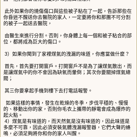
此外如果你的燒傷傷口與這些被子粘在了一起，告訴那些在
你昏迷不醒送你去醫院的家人，一定要將你和那團不可分割
的被子一起送去醫院，
由醫生來進行分割。否則，你身體上每一個和被子粘合的部
位，都將成為巨大的傷口。
3）如果你聞到了家裡煤氣的洩漏的味道，你應當做什麼？
首先，首先要打開窗戶。打開窗戶不是為了讓煤氣散出，而
是讓煤氣中的你不會因為缺氧而暈倒；其次你要關掉煤氣總
閥；
其三你要拿起手機到樓下去打電話報警。
如果這樣的事情，發生在乾燥的冬季，步伐平穩的、慢慢
的、移動出你的家，否則你毛衣上攜帶的靜電會成為爆炸的
起火點。
4）煤氣是有味道的，而天然氣是沒有味道的，因此味道是
多麼不可靠，因此必須安裝氣體洩漏報警器，它們大聲的蜂
鳴，必須足夠將你和你的家人叫醒。