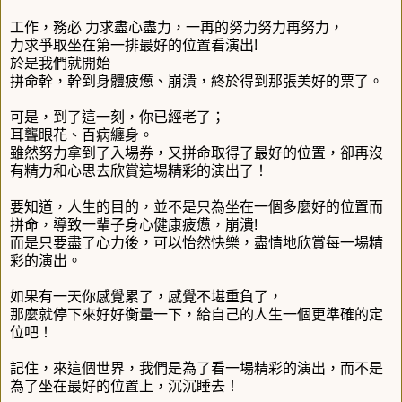
工作，務必 力求盡心盡力，一再的努力努力再努力，
力求爭取坐在第一排最好的位置看演出!
於是我們就開始
拼命幹，幹到身體疲憊、崩潰，終於得到那張美好的票了。
可是，到了這一刻，你已經老了；
耳聾眼花、百病纏身。
雖然努力拿到了入場券，又拼命取得了最好的位置，
卻再沒
有精力和
心思去欣賞這場精彩的演出了！
要知道，人生的目的，並不是只為坐在一個多麼好的位置而
拼命，
導
致一輩子身心健康疲憊，崩潰!
而是只要盡了心力後，可以怡然快樂，
盡情地欣賞每一場精
彩的演出
。
如果有一天你感覺累了，感覺不堪重負了，
那麼就停下來好好衡量一下，給自己的人生一個更準確的定
位吧！
記住，來這個世界，我們是為了看一場精彩的演出，
而不是
為了坐在
最好的位置上，沉沉睡去！