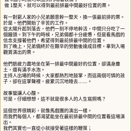
做 1整天，就可以得到最前排最中間最好位置的票。
有一對窮人家的小兄弟願意幹一整天，換一張最前排的票。
於是，
他
們開始了辛苦的工作。
從太陽升起到落去，他們一刻不停地幹活，中間只分吃了一
個饅頭。
到下午的時候，兄弟倆都十分疲憊，但是看馬戲的
信念支撐著他們，
希望得到最前排最中間的位置。
到了晚上，兄弟倆終於在艱辛的勞動後達成目標，
拿到入場
觀賞演出
的票。
他們筋疲力盡地坐在第一排最中間最好的位置，卻滿身塵
土，
還有滿
手水泡。
主持人出場的時候，大家都熱烈地鼓掌，而這兩個可憐的孩
子，
卻在
這掌聲裡，疲累沉沉地睡去……。
故事蠻讓人心酸。
可是，仔細想想，這不就是很多人的人生寫照嗎？
這個世界很精彩，就像馬戲團的演出一樣。
而我們每個人，都渴望能坐在最前排最中間的位置看這場演
出。
我們其實也一直從小就接受著這樣的鞭策；