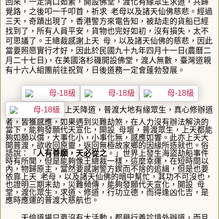
回來，一定清口茹素，開設佛堂，渡化有緣眾生求道，共歸
覺路，之後叩一千叩首，祈求
老母
以及諸天仙佛慈悲。經過
三天，奇蹟出現了，香港警方來電告知，被劫走的貨船已經
找到了，所有人員平安，貨物也完好如初，沒有損失，太不
可思議了。王總裁感謝上天
母
，以及諸天仙佛的慈悲，因此
當要照愿實行才好，因此於
民國九十九年四月十一日
(
農曆二
月二十七日
)
，在美國洛杉磯開設佛堂，渡人無數，臺灣道親
有十六人組團前往祝賀，日後道務一定會蓬勃發展。
上天降道，普渡大地有緣眾生，真心修辦道
者，皆獲感應，如果遇到災難劫煞，在人力沒有辦法解決的
當下，能夠發願代天宣化，開設
母
壇，普渡眾生，上天都能
夠如願以償，大事化小，小事化無，感應如響。此亦上天大
開普渡，欲收回原靈，返回無極故家鄉的因緣所造就也。俗
語說：「
人有善願，天必從之
。」世界上發生海盜劫船事件
時有所聞，但是能夠像王總裁一樣，這麼幸運，在短時間以
內，物歸原主，當然要感謝警方鍥而不捨的追緝，但是也要
依靠上天
老
母
，以及諸天仙佛的暗中幫忙，其功不可沒也，
也證明三期末劫，災難頻傳，能夠發願代天宣化，開設
母
堂，渡化眾生，求道、修道，行功立德，而得逢凶化吉，
是
應時應運的普渡大慈航也。
天倫道場只要沒有大活動，都舉行義診境外辦道，而且