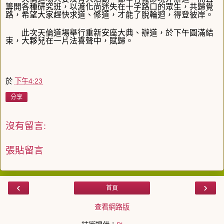
籌開各種研究班，以渡化尚迷失在十字路口的眾生，共歸覺
路，希望大家趕快求道、修道，才能了脫輪迴，得登彼岸。
此次天倫道場舉行重新安座大典、辦道，於下午圓滿結
束，大夥兒在一片法喜聲中，賦歸。
於
下午4:23
分享
沒有留言:
張貼留言
‹
›
首頁
查看網路版