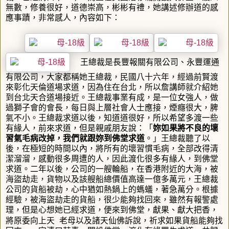
無數，修養很好，道德崇高，彬彬有禮，她講述修辦道的感
應事蹟，非常感人，內容如下
：
王總裁是
長豐報關有限公司、永豐運通
有限公司
，大家都稱她王總裁，民國八十六年，經過前賢渡
來彰化天倫道場求道，因為住在台北，所以詹講師就介紹她
到台北天合道場接近。王總裁事業有成，是一位女強人，做
過獅子會的會長，每日與上層社會人士應接，煙癮很大，脾
氣不小。王總裁求道以後，知道道很好，所以希望多渡一些
有緣人，前來求道，但是親戚朋友說：「
妳如果將不良的壞
習氣毛病改掉，我們就跟妳到佛堂求道
。」王總裁聽了以
後，在極短的時間以內，將所有的壞習慣毛病，全部改得清
潔溜溜，感動很多周遭的人，因此渡化很多有緣人，到佛堂
求道。二年以後，公司的一艘輪船，在香港附近的大海，被
海盜劫走，貨物以及該艘船總價值高達一億多萬元，王總裁
公司的貨船被劫，心中猶如熱鍋上的螞蟻，著急萬分。根據
經驗，被海盜劫走的貨船，很少能夠找回來，雖然有報警處
理，但是心想她已經求道，便來到佛堂，獻果、獻大把香，
將原委向上天
老母
以及諸天仙佛訴說，祈求如果貨船能夠找