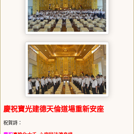
慶祝寶光建德天倫道場重新安座
祝賀詩
：