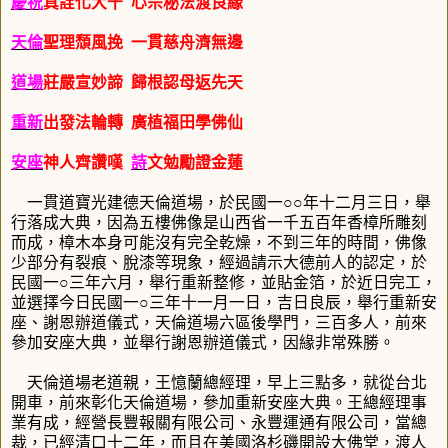
慶祝
真詮化大千
心宗秘法渡良緣
天倫
聖理頹風挽
一貫慈舟濟無邊
道場
莊嚴宣妙諦
歸根認母返先天
重新
出發法輪轉
廣植福田學佛仙
安座
神人齊讚嘆
詩
文勉勵證金蓮
一貫道寶光建德天倫道場，於民國一○○年十
二月三日
，舉
行落成大典，因為五樓佛像是山西省一千五百年香樟所雕刻
而成，樟木本身可能沒有完全乾燥，不到三年的時間，佛像
少部分有裂痕、脫漆等現象，經過請示大德前人的認定，於
民國一○三年六月，舉行重新整修，並貼金箔，於近日完工，
並選擇今日民國一○三年十
一月一日
，吉日良辰，舉行重新安
座、謝恩辦道儀式，天倫道場六區後學門，三百多人，前來
參加安座大典，並舉行謝恩辦道儀式，因緣非常殊勝。
天倫道場老道親，王憶蘭總經理，早上三點多，就從台北
開車，前來彰化天倫道場，參加重新安座大典。王總經理事
業有成，經營長豐報關有限公司、永豐運通有限公司，當總
裁，已經清口十二年，而且在美國洛杉磯開設大佛堂，渡人