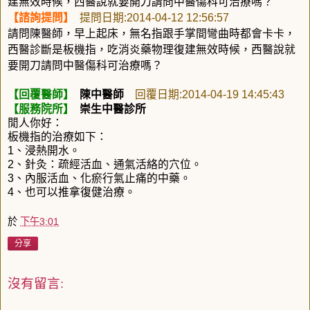
建無效時候，西醫說就要開刀請問中醫傷科可治療嗎？
【諮詢提問】
提問日期
:2014-04-12 12:56:57
請問陳醫師，早上起床，無名指跟手掌間彎曲時都會卡卡，
西醫診斷是板機指，吃消炎藥物理復建無效時候，西醫說就
要開刀請問中醫傷科可治療嗎？
【回覆醫師】
回覆日期
陳中醫師
:2014-04-19 14:45:43
【服務院所】
崇生中醫診所
閒人你好：
板機指的治療如下：
1
、浸熱開水。
2
、針灸：疏經活血、通氣活絡的穴位。
3
、內服活血、化瘀行氣止痛的中藥。
4
、也可以推拿復健治療。
於
下午3:01
分享
沒有留言: