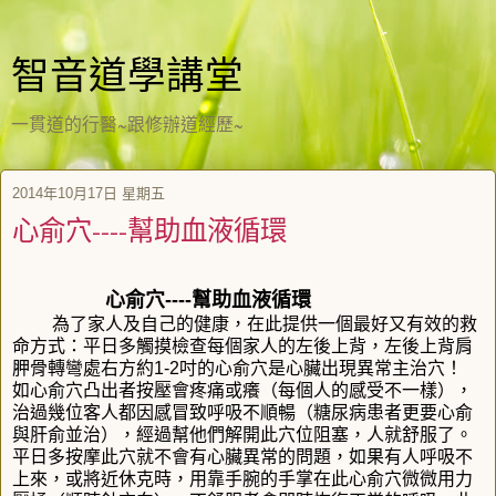
智音道學講堂
一貫道的行醫~跟修辦道經歷~
2014年10月17日 星期五
心俞穴----幫助血液循環
心俞穴----幫助血液循環
為了家人及自己的健康，在此提供一個最好又有效的救
命方式：平日多觸摸檢查每個家人的左後上背，左後上背肩
胛骨轉彎處右方約1-2吋的心俞穴是心臟出現異常主治穴！
如心俞穴凸出者按壓會疼痛或癢（每個人的感受不一樣），
治過幾位客人都因感冒致呼吸不順暢（糖尿病患者更要心俞
與肝俞並治），經過幫他們解開此穴位阻塞，人就舒服了。
平日多按摩此穴就不會有心臟異常的問題，如果有人呼吸不
上來，或將近休克時，用靠手腕的手掌在此心俞穴微微用力