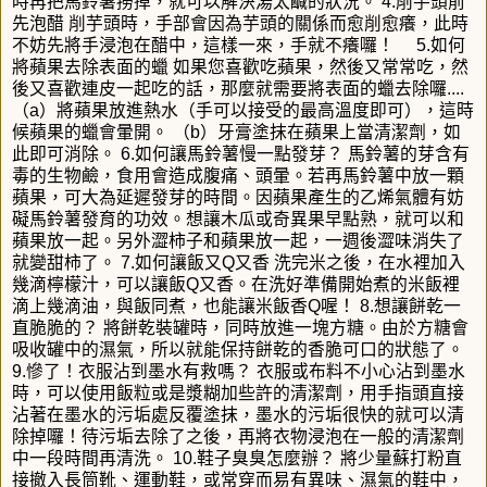
時再把馬鈴薯撈掉，就可以解決湯太鹹的狀況。 4.削芋頭前
先泡醋 削芋頭時，手部會因為芋頭的關係而愈削愈癢，此時
不妨先將手浸泡在醋中，這樣一來，手就不癢囉！ 5.如何
將蘋果去除表面的蠟 如果您喜歡吃蘋果，然後又常常吃，然
後又喜歡連皮一起吃的話，那麼就需要將表面的蠟去除囉....
（a）將蘋果放進熱水（手可以接受的最高溫度即可），這時
候蘋果的蠟會暈開。 （b）牙膏塗抹在蘋果上當清潔劑，如
此即可消除。 6.如何讓馬鈴薯慢一點發芽？ 馬鈴薯的芽含有
毒的生物鹼，食用會造成腹痛、頭暈。若再馬鈴薯中放一顆
蘋果，可大為延遲發芽的時間。因蘋果產生的乙烯氣體有妨
礙馬鈴薯發育的功效。想讓木瓜或奇異果早點熟，就可以和
蘋果放一起。另外澀柿子和蘋果放一起，一週後澀味消失了
就變甜柿了。 7.如何讓飯又Q又香 洗完米之後，在水裡加入
幾滴檸檬汁，可以讓飯Q又香。在洗好準備開始煮的米飯裡
滴上幾滴油，與飯同煮，也能讓米飯香Q喔！ 8.想讓餅乾一
直脆脆的？ 將餅乾裝罐時，同時放進一塊方糖。由於方糖會
吸收罐中的濕氣，所以就能保持餅乾的香脆可口的狀態了。
9.慘了！衣服沾到墨水有救嗎？ 衣服或布料不小心沾到墨水
時，可以使用飯粒或是漿糊加些許的清潔劑，用手指頭直接
沾著在墨水的污垢處反覆塗抹，墨水的污垢很快的就可以清
除掉囉！待污垢去除了之後，再將衣物浸泡在一般的清潔劑
中一段時間再清洗。 10.鞋子臭臭怎麼辦？ 將少量蘇打粉直
接撤入長筒靴、運動鞋，或常穿而易有異味、濕氣的鞋中，