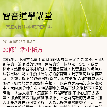
智音道學講堂
一貫道的行醫~跟修辦道經歷~
2014年10月22日 星期三
20條生活小秘方
20條生活小秘方 1.轟！辣到流眼淚該怎麼辦？ 如果不小心吃
到辣的、流眼淚的食物，這時的第一個想法一定是，我要一
杯水。然而水並不能解辣，反而會更辣。其實最好的解辣方
法就是喝牛奶。牛奶才是最好的解辣劑。喝了就可以緩和辣
感。 2.讓豆腐不易變碎 軟綿綿的豆腐在烹調過程中非常容易
破碎，如果想要豆腐保持完整，可以在煮之前先浸泡在鹽水
中，大約30分鐘左右，泡過鹽水的豆腐下鍋之後就不容易破
碎囉！ 3.湯太鹹了，怎麼辦？ 煮湯時如果不小心加了太多
鹽，那湯的微妙口感就被破壞掉了。這時補救的方法是，加
入馬鈴薯塊在煮個幾分鐘。因為馬鈴薯會吸收鹽分，要上桌