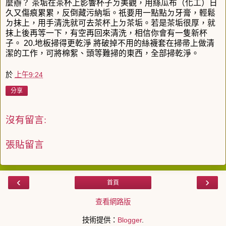
麼辦？ 茶垢在茶杯上影響杯子ㄉ美觀，用絲瓜布（化工）日
久又傷痕累累，反倒藏污納垢。祇要用一點點ㄉ牙膏，輕鬆
ㄉ抹上，用手清洗就可去茶杯上ㄉ茶垢。若是茶垢很厚，就
抹上後再等一下，有空再回來清洗，相信你會有一隻新杯
子。 20.地板掃得更乾淨 將破掉不用的絲襪套在掃帚上做清
潔的工作，可將棉絮、頭等難掃的東西，全部掃乾淨。
於
上午9:24
分享
沒有留言:
張貼留言
‹
›
首頁
查看網路版
技術提供：
Blogger
.