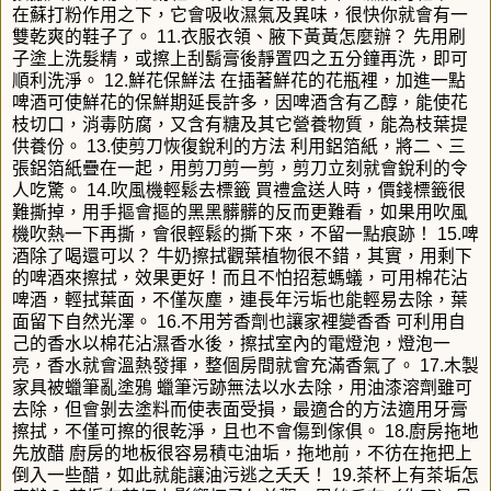
在蘇打粉作用之下，它會吸收濕氣及異味，很快你就會有一
雙乾爽的鞋子了。 11.衣服衣領、腋下黃黃怎麼辦？ 先用刷
子塗上洗髮精，或擦上刮鬍膏後靜置四之五分鐘再洗，即可
順利洗淨。 12.鮮花保鮮法 在插著鮮花的花瓶裡，加進一點
啤酒可使鮮花的保鮮期延長許多，因啤酒含有乙醇，能使花
枝切口，消毒防腐，又含有糖及其它營養物質，能為枝葉提
供養份。 13.使剪刀恢復銳利的方法 利用鋁箔紙，將二、三
張鋁箔紙疊在一起，用剪刀剪一剪，剪刀立刻就會銳利的令
人吃驚。 14.吹風機輕鬆去標籤 買禮盒送人時，價錢標籤很
難撕掉，用手摳會摳的黑黑髒髒的反而更難看，如果用吹風
機吹熱一下再撕，會很輕鬆的撕下來，不留一點痕跡！ 15.啤
酒除了喝還可以？ 牛奶擦拭觀葉植物很不錯，其實，用剩下
的啤酒來擦拭，效果更好！而且不怕招惹螞蟻，可用棉花沾
啤酒，輕拭葉面，不僅灰塵，連長年污垢也能輕易去除，葉
面留下自然光澤。 16.不用芳香劑也讓家裡變香香 可利用自
己的香水以棉花沾濕香水後，擦拭室內的電燈泡，燈泡一
亮，香水就會溫熱發揮，整個房間就會充滿香氣了。 17.木製
家具被蠟筆亂塗鴉 蠟筆污跡無法以水去除，用油漆溶劑雖可
去除，但會剝去塗料而使表面受損，最適合的方法適用牙膏
擦拭，不僅可擦的很乾淨，且也不會傷到傢俱。 18.廚房拖地
先放醋 廚房的地板很容易積屯油垢，拖地前，不彷在拖把上
倒入一些醋，如此就能讓油污逃之夭夭！ 19.茶杯上有茶垢怎