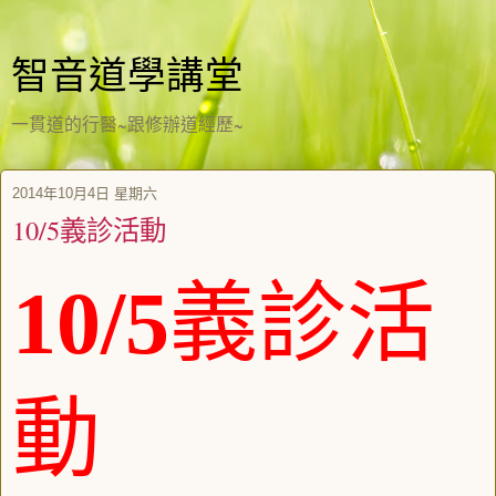
智音道學講堂
一貫道的行醫~跟修辦道經歷~
2014年10月4日 星期六
10/5義診活動
10/5
義診活
動