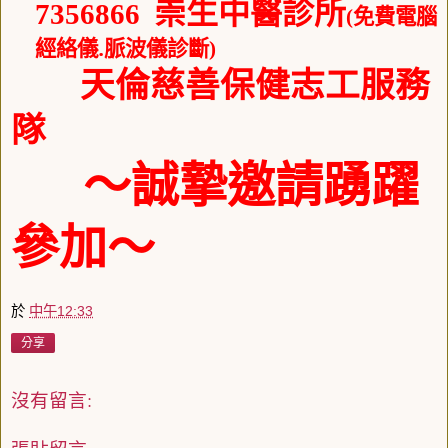
崇生中醫診所
7356866
(
免費電腦
.
經絡儀
脈波儀診斷
)
天倫慈善保健志工服務
隊
～誠摯邀請踴躍
參加～
於
中午12:33
分享
沒有留言: