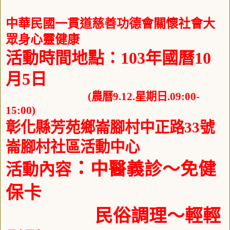
中華民國一貫道慈善功德會關懷社會大
眾身心靈健康
活動時間地點：
103
年國曆
10
月
5
日
(
農曆9
.12.
星期日
.09:00-
15:00)
彰化縣芳苑鄉崙腳村中正路
33
號
崙腳村社區活動中心
：
中醫義診～免健
活動內容
保卡
民俗調理～輕輕