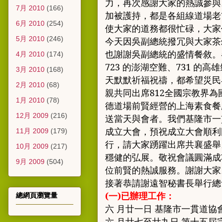
力
，
再次感謝大家的熱誠參與
7月 2010
(166)
加
被護持
，
都是各組線道場老
6月 2010
(254)
使大家的道
務都很忙碌
，
大家
5月 2010
(246)
今天因吳副總統撥冗與大家茶
也
謝謝吳副總統的盛情餐敘
。
4月 2010
(174)
723
的澎湖空難
、
731
的高雄
3月 2010
(168)
天默默祈福祝禱
，
都希望災民
2月 2010
(68)
親共同出席
812
全國宗教界為
1月 2010
(78)
德道場前賢經營的上海素食餐
12月 2009
(216)
送當天與會者
。
我們基隆市一
成立大會
，
預祝成立
大會順利
11月 2009
(179)
行
，
請大家踴躍出席共襄盛舉
10月 2009
(217)
穩健的弘展
。
敬祝會議圓滿成
9月 2009
(504)
位前賢的熱誠服務
。
謝謝大家
接著恭請謝遠智秘書長舉行總
(
一
)
已辦理工作：
總網頁瀏覽量
六 月廿一日 基隆市一貫道
六 月廿七至廿九日 第十五