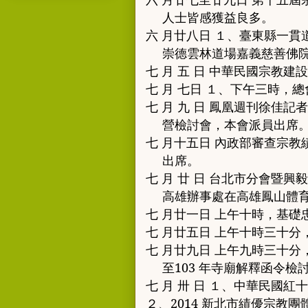
人士皆感獲益良多
。
六 月廿八日
１、
臺東縣一貫
崇德雲林道場
嘉義慈善佛
七 月 五 日 中華民國宗教
七 月 七日
１、
下午三時
，
總
七 月 九 日 鳳凰週刊徐佳記
營
檢討會
，
本會派員出席
七 月十五日 內政部審查宗教
出席
。
七 月 廿 日 台北市分會暨
高雄辦事處在高雄鳳山體
七 月廿一日 上午十時
，
基礎
七 月廿五日 上午十時三十分
七 月廿九日 上午九時三十分
至
103
年寺廟解釋函令檢
七 月 卅 日
１、
中華民國紅十
２、
2014
新北市績優宗教團