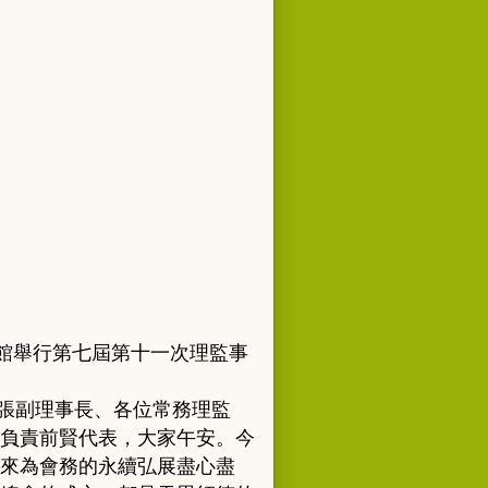
館
舉行第七屆第十一次理監事
張副理
事長
、
各位常務理監
負責前賢代表
，
大家午安
。
今
來為會務的永續弘展盡
心盡