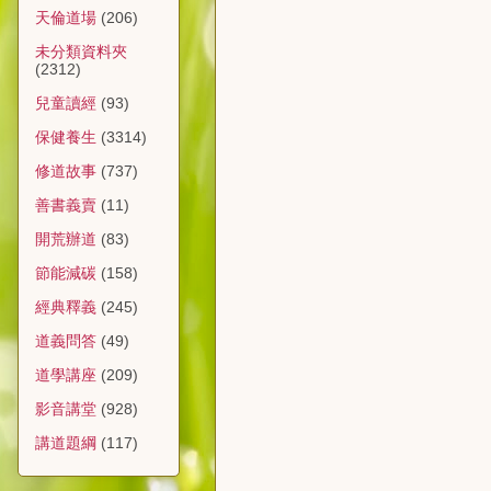
天倫道場
(206)
未分類資料夾
(2312)
兒童讀經
(93)
保健養生
(3314)
修道故事
(737)
善書義賣
(11)
開荒辦道
(83)
節能減碳
(158)
經典釋義
(245)
道義問答
(49)
道學講座
(209)
影音講堂
(928)
講道題綱
(117)