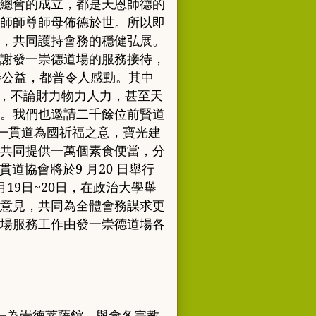
總會的成立
，
都是天恩師德的
師師尊師母佈德於世
。
所以即
，
共同護持會務的穩健弘展
。
謝發一崇德道場的服務接待
，
善公益
，
都普令人感動
。
其中
，
不論財力物
力人力
，
甚至天
。
我們也邀請二千餘
位前賢道
一貫道為國祈福之意
，
寶光
建
共同提供一萬個素食便當，分
貫道
協會將於
9
月
20
日舉行
月
19
日
~
20
日，在政治大學舉
意
見
，
共同為全體會務謀求更
場服務工
作由發一崇德道場各
一為崇德
菩薩館
，
與會各宗教