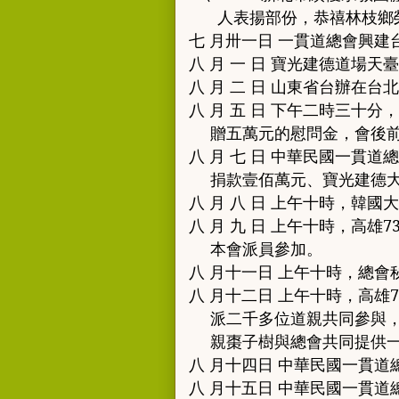
人表揚部份
，
恭禧林枝鄉
七 月卅一日 一貫道總會興
八 月 一 日 寶光建德道場
八 月 二 日 山東省台辦在台
八 月 五 日 下午二時三十分
，
贈五萬元的慰問金
，
會後
八 月 七 日 中華民國一貫
捐款壹佰萬元
、
寶光建德
八 月 八 日 上午十時
，
韓國大
八 月 九 日 上午十時
，
高雄
7
本會派員參加
。
八 月十一日 上午十時
，
總會
八 月十二日 上午十時
，
高雄
派二千多位道親共同參與
親棗子樹與總會共同提供
八 月十四日 中華民國一貫道
八 月十五日 中華民國一貫