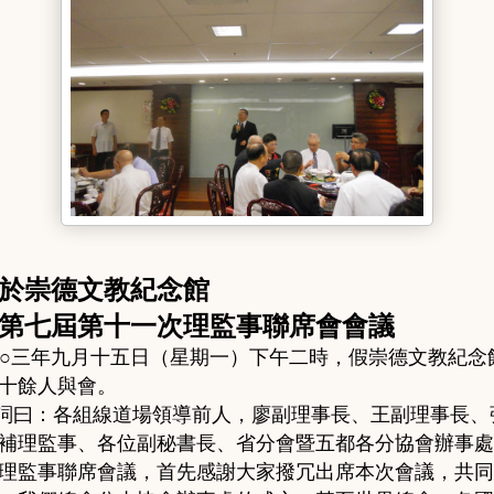
於
崇德文教紀念館
七屆第十一次理監事聯席會會議
○
三年九月十五日
（
星期一
）
下午二時，假崇德文教紀念
十餘人與會。
詞曰：
各組線道場領導前人
，
廖副理事長
、
王副理事長
、
補理監事
、
各位副秘書長
、
省分會暨五都各分協會辦事處
理監事聯席會議
，
首先感謝大家撥冗出席本次會議
，
共同