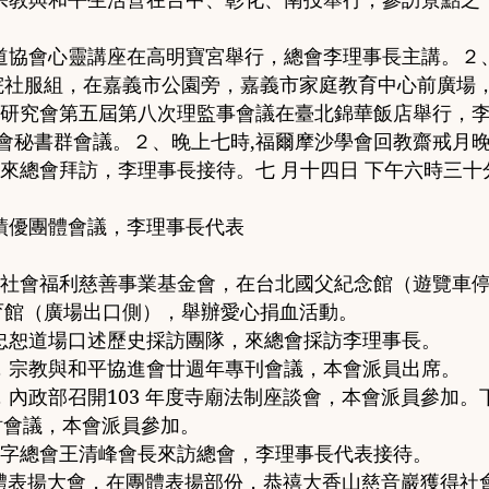
道協會心靈講座在高明寶宮舉
行
，
總會李理事長主講
。２
院社服組
，
在嘉義市公園旁
，
嘉義市家庭教育中心前廣場
建設研究會第五屆第八次理監事會議在臺北錦華飯店舉行
，
會秘書群會議
。２、
晚上七時
,
福爾摩沙學會回教齋戒月
者來總會拜訪
，
李理事長接待
。
七 月十四日 下午六時三十
。
績優團體會議
，
李理事長代表
興毅社會福利慈善事業基金會
，
在台北國父紀念館
（
遊覽車
育館
（
廣場出口側
），
舉辦愛心捐血活動
。
忠恕道場口述歷史採訪團隊
，
來總會採訪李理事長
。
，
宗教與和平協進會
廿週年專刊會議
，
本會派員出席
。
，
內政部召開
103
年度寺廟法制座談會
，
本會派員參加
。
討會議
，
本會派員參加
。
字總會王清峰會長來訪總
會
，
李理事長代表接待
。
體表揚大會
，
在團
體表揚部份
，
恭禧大香山慈音巖獲得社