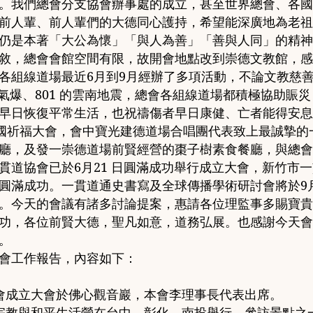
。
我們
總會分支協會辦事處的成立
，
甚至世界總會
、
各國
前人輩、前人輩們的大德同心護持
，
希望能深廣地為老祖
仍是本著
「
大公為懷
」「
與人為善
」「
善與人
同
」
的精神
敘
，
總會會館空間有限
，
故
開會地點改到崇德文教館
，
感
各組線道場最近
6
月到
9
月經辦了多項活動
，
不論文教慈
氣爆
、
801
的雲南地震
，
總會各組線道場都積極協助賑災
早日恢復平常生
活
，
也祝禱傷者早日康健
、
亡者能得安息
國祈福大會
，
會中寶光
建德道場合唱團代表致上最誠摯的
廳，及發一崇德道場前賢經營的棗子樹素食餐廳，與總會
貫道協會已於
6
月
21
日圓滿成功舉行成立大會
，
新竹市一
圓滿成功
。
一貫道通史書寫及全球傳播學術研討會將於
9
。
今天的會議有諸多討論提案
，
惠請各位理監事多賜寶貴
功
，
各位前賢大德
，
聖凡如意
，
道務弘展
。
也感謝今天會
。
會工作報告，內容如下：
協會成立大會於佛心觀音巖
，
本
會李理事長代表出席
。
屆宗教與和平生活營在台中
、
彰化
、
南投舉行
，
參訪景點之