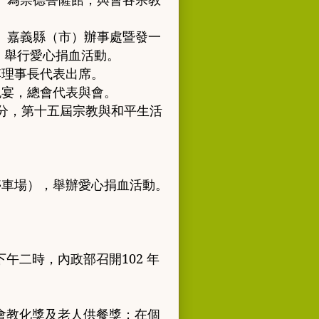
、
嘉義縣
（
市
）
辦事處暨發一
，
舉行愛心捐
血活動
。
李理事長代表出席
。
晚宴
，
總會代表與會
。
分
，
第十五屆宗教與和平生活
停車場
），
舉辦愛心
捐血活動
。
下午二時
，
內政部召開
102
年
會
教化獎及老人供餐獎
；
在個