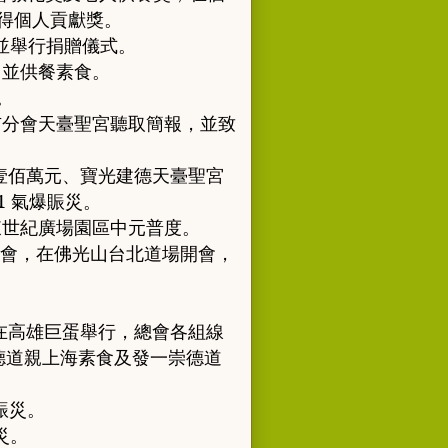
得個人貢獻獎
。
並舉行捐贈儀式
。
，
並供餐素食
。
。
市分會天臺聖宮聽
取簡報
，
並致
壹佰萬元
、
寶光建
德天臺聖宮
1
氣爆賑災
。
東世紀廣場園區中元普度
。
會
，
在佛光山台
北道場開會
，
在高雄巨蛋舉行
，
總會各組線
德道親上海素食及發一崇德道
賑災
。
災
。