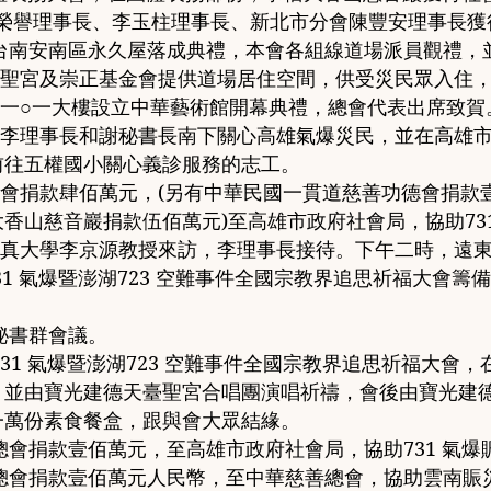
榮譽理事長
、
李玉柱理事長
、
新北市分會陳豐安理事長獲
建台南安南區永久屋落成典禮
，
本會各組線道場派員觀禮
，
天臺聖宮及崇正基金會提供道場居住空間
，
供受災民眾入住
北一
○
一大樓設立中華藝術館
開幕典禮
，
總會代表出席致賀
李理事長和謝秘書長南下關
心高雄氣爆災民
，
並在高雄
前往五
權國小關心義診服務的志工
。
道總會捐款肆佰萬元
，
(
另有中華民國一貫道慈善功德會捐款
大香山
慈音巖捐款伍佰萬元
)
至高雄市政府社會局
，
協助
73
真大學李京源教授來訪
，
李
理事長接待
。
下午二時
，
遠
31
氣爆暨澎湖
723
空難事件全國宗教界追思祈福大會籌備
秘書群會議
。
731
氣爆暨澎湖
723
空難事件全國宗教界追思祈福大會
，
，
並由
寶光建德天臺聖宮合唱團演唱祈禱
，
會後由
寶光建
一萬份素食餐盒
，
跟與會大眾
結緣
。
總會捐款壹佰萬元
，
至高雄市
政府社會局
，
協助
731
氣爆
道總會捐款壹佰萬元人民幣
，
至
中華慈善總會
，
協助雲南賑