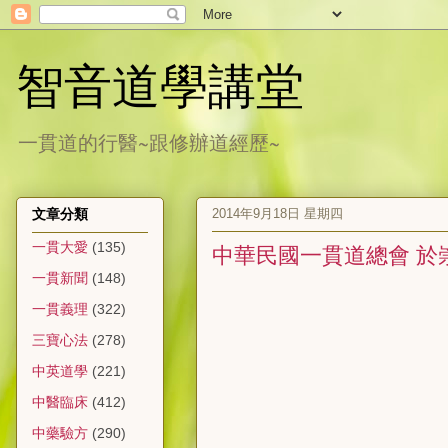
智音道學講堂
一貫道的行醫~跟修辦道經歷~
2014年9月18日 星期四
文章分類
一貫大愛
(135)
中華民國一貫道總會 於
一貫新聞
(148)
一貫義理
(322)
三寶心法
(278)
中英道學
(221)
中醫臨床
(412)
中藥驗方
(290)