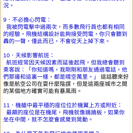
況。
9
．不必擔心閃電：
我被閃電擊中過兩次，而多數飛行員也都有相同
的經驗，飛機結構設計能夠接受閃電，你只會聽到
轟的一聲，僅此而已，不會從天上掉下來。
10
．天候影響航班：
航班經常因天候因素而延後起飛，但我總會聽到
乘客說：「你知道嗎，我剛剛和朋友通過電話，他
們那邊和這裏一樣，都是晴空萬里。」
這話聽來好
像是航空公司在耍什麼陰謀，但是這兩座城市之間
的某個地方確實可能有暴風雨。
11
．機艙中最平穩的座位位於機翼上方或附近：
最顛的座位是在機尾，飛機就像蹺蹺板，如果你
坐在中間，就不怎麼會感覺到晃動。