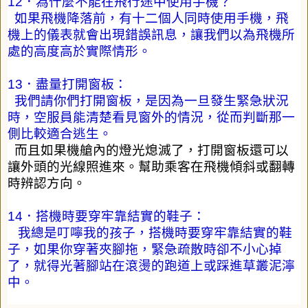
12
．為什麼不能在飛行途中使用手機？
如果飛機降落前，有十二個人同時使用手機，飛
機上的儀
表
就會出現錯誤訊息，讓我們以為飛機所
處的高度高於實際情形。
13
．盡量打開窗板：
我們請你們打開窗板，是因為一旦發生緊急狀況
時，空服員能清楚看見窗外的情況，從而判斷那一
側比較適合逃生。
而且如果機艙內的燈光熄滅了，打開窗板還可以
讓外頭的光線照進來。幫助乘客在飛機傾斜或翻轉
時辨認方向。
14
．搭機時要穿牢靠結實的鞋子：
我總是叮嚀我的孩子，搭機時要穿牢靠結實的鞋
子，如果你穿著夾腳拖，緊急疏散時卻不小心掉
了，就得光著腳站在滾燙的跑道上或踩進草叢泥濘
中。