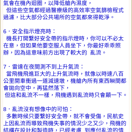
氣會在機內迴圈，以降低艙內濕度，
但這些空氣都經過醫療級的高效率空氣篩檢程式
過濾，比大部分公共場所的空氣都來得乾淨。
6
．安全指示燈亮時：
機長打開繫好安全帶的指示燈時，你可以不必太
在意，但如果他要空服人員坐下，你最好乖乖照
辦，因為這意味前方出現了較大的
亂流。
7
．雷達在夜間測不到上升氣流：
當飛機飛進巨大的上升氣流時，就像以時速八百
公里開車衝過一道減速墩，機艙內所有東西瞬間都
會拋向空中，再猛然落下，
但這和亂流不一樣，飛機遇到亂流時只會顛一下。
8
．亂流沒有想像中的可怕：
多數時候只要繫好安全帶，就不會受傷，民航史
上因亂流而導致飛機失事的情況少之又少，飛機的
結構在設計和製造時，已經考慮
到應付亂流的情