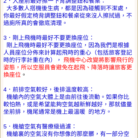
2
．入座前最好擦一下背調整鈕和餐桌：
大多數人搭機後生病，都是因為碰觸到不潔處，
你最好假定椅背調整鈕和餐桌從來沒人擦拭過，不
過廁所真的會徹底清理。
3
．剛上飛機時最好不要更換座位：
剛上飛機時最好不要更換座位，因為我們是根據
人員座位分佈來計算起飛時的重心（包括旅客登記
時的行李計重在內），
飛機中心改變將影響飛行的
姿態，所以空服員會避免在起飛、降落時讓旅客更
換座位
。
4
．前排空氣較好，後排溫度較高：
機艙內的空氣大體上是由前往後流動。如果你比
較怕熱，或是希望能夠空氣越新鮮越好，那就儘量
坐前排，機尾通常是機上最溫暖
的地方。
5
．機艙空氣有醫療級過濾：
機艙裏的空氣沒有你想像的那麼髒，有一部分空