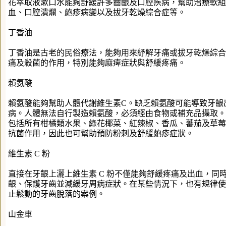
花萃取液漱口水能夠舒緩許多齒齦及口腔疾病，幫助治療軟組
血、口腔潰爛、皰疹病變以及拔牙乾燥綜合症等。
丁香油
丁香油是古老的民俗療法，能夠用來紓解牙痛或拔牙乾燥綜合
痛及殺菌的作用，特別能夠麻痺症狀與舒緩疼痛。
賴氨酸
賴氨酸能夠幫助人體代謝維生素C。缺乏賴氨酸可能導致牙齦
病。人體無法自行製造賴氨酸，必須經由食物或補充品攝取。
包括所有柑橘類水果、綠花椰菜、紅辣椒、香瓜、蕃茄及草莓
抗菌作用，因此也可幫助預防粉刺及舒緩皰疹症狀。
維生素 C 粉
直接在牙齦上灑上維生素 C 粉不僅能夠舒緩疼痛及出血，同
齦、保護牙齒並減緩牙周病症狀。在某些情況下，也有規律使
止鬆動的牙齒脫落的案例。
山金車