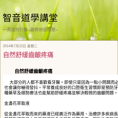
智音道學講堂
一貫道的行醫~跟修辦道經歷~
2014年7月22日 星期二
自然舒緩齒齦疼痛
自然舒緩齒齦疼痛
大部分的人都不喜歡看牙醫。即使只是因為一點小問題而必
也會讓你嚇得發抖。平常養成良好的口腔衛生習慣即是預防牙
種藥草及順勢療法也能幫助舒緩疼痛並解決輕微的齒齦問題。
金盞花萃取液
從金盞花萃取而來的藥液已經廣泛作為藥用、治療許多疾病長