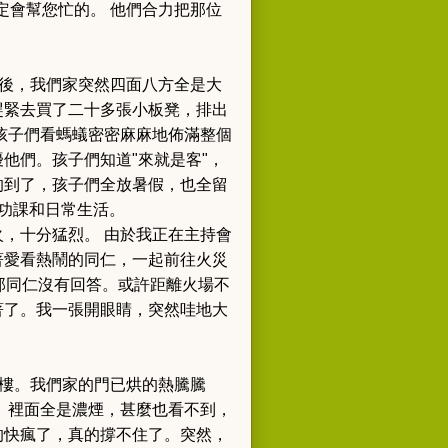
定會幫您忙的。 他們合力把那位
後，我們家突然四面八方全是大
趕緊去買了二十多張小板凳，排出
孩子們看螞蟻密密麻麻地佈滿整個
擾他們。
孩子們知道"來就是客"，
的到了，孩子們全放暑假，也全留
功課和日常生活。
火，十分猛烈。
由於我正在主持會
著愛看熱鬧的同仁，一起前往火災
那同仁沒有回答。或許距離火場不
著了。
我一張開眼睛，突然哇地大
樓。
我們家的門已烘的熱騰騰
。
裡面全是濃煙，甚麼也看不到，
的快瘋了，真的撐不住了。
突然，