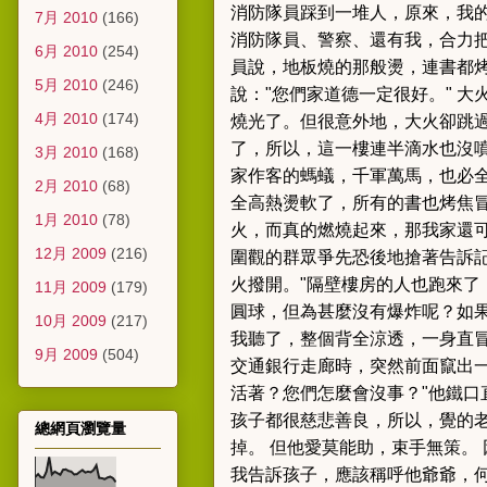
消防隊員踩到一堆人，原來，我
7月 2010
(166)
消防隊員、警察、還有我，合力
6月 2010
(254)
員說，地板燒的那般燙，連書都
5月 2010
(246)
說："您們家道德一定很好。" 
4月 2010
(174)
燒光了。
但很意外地，大火卻跳
了，所以，這一樓連半滴水也沒
3月 2010
(168)
家作客的螞蟻，千軍萬馬，也必
2月 2010
(68)
全高熱燙軟了，所有的書也烤焦
1月 2010
(78)
火，而真的燃燒起來，那我家還
12月 2009
(216)
圍觀的群眾爭先恐後地搶著告訴
火撥開。"
隔壁樓房的人也跑來了
11月 2009
(179)
圓球，但為甚麼沒有爆炸呢？如
10月 2009
(217)
我聽了，整個背全涼透，一身直冒
9月 2009
(504)
交通銀行走廊時，突然前面竄出一
活著？您們怎麼會沒事？"
他鐵口
孩子都很慈悲善良，所以，覺的
總網頁瀏覽量
掉。 但他愛莫能助，束手無策。
我告訴孩子，應該稱呼他爺爺，