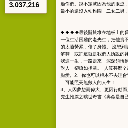
3,037,216
過你們。
說不定就因為他的眼淚
最小的還沒入幼稚園，二女二男
◆ ◆ ◆ ◆
最後關於堆在地板上的
一位生活困難的老先生，把他賣
的太過勞累，傷了身體。
沒想到
解釋，或許這就是我們人所說的
我這一生，一路走來，深深領悟
對人，卻瞭如指掌。 人算甚麼？
點愛。
2、你也可以根本不去理
可能照亮無數人的人生！
3、人因夢想而偉大、更因行動
先生推薦之曠世奇書《壽命是自