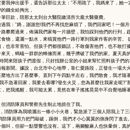
要我伸出援手，還告訴那位太太："不用跪了，我媽來了，她一
帶的錢全給掏光，
一筆巨款，陪那太太到台大醫院繳清所欠龐大醫藥費。
過我："媽，謝謝您!我們不再找您麻煩了，我們回家吧！
一個月
一路攀爬過來，佈滿我們家每一片牆壁，我怕踩到他們的行列，
它食物，還灑一點水，來犒賞他們一路行軍到我家作客的辛苦。
姐，也非常害怕。但孩子們都很聽話，不敢傷害他們，也不敢打
十來天，螞蟻一群群的蜂擁而來，幾乎擠破了我們的家。
夏天真
出時間來陪孩子們渡假，只好找辦公室的小姐來幫忙照料孩子們的
播報新聞。據說，台北市中心地帶，靠仁愛路段，正發生一場大
甚麼地方出了甚麼事。直到下午四點半左右，我們散會，我才隨
"我不急著回家，我要去看哪?發生火災，您為甚麼往我家走呢?"
仁，把我搖醒，我可能太累，竟然在車子搖搖晃晃中不自覺地睡
，但消防隊員和警察先生制止地抓住了我。
來，消防隊為我噴灑出一條小小火巷，緊急派了三個人陪我上了三
消防隊員用力把門敲破，踢倒，我們才小心翼翼的側身閃了進去
一個叫，但卻一點聲響也沒有。
這下，兩腳酸麻人也快暈倒，真