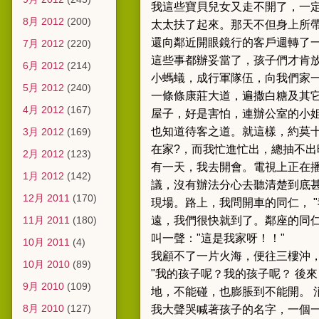
我這些寶貝兒女又走不開了，一定
8月 2012
(200)
太太扶了起來。
那天不但身上所
還向鄰近開眼鏡行的客戶週轉了
7月 2012
(220)
這些事都辦妥當了，孩子們才肯放
6月 2012
(214)
小螞蟻，成行軍隊伍，向我們家
5月 2012
(240)
一條條康莊大道，遍撒白糖及其
4月 2012
(167)
屋子，好是害怕，連辦公室的小
也知道待客之道。
就這樣，約莫
3月 2012
(169)
在家?，而我忙進忙出，總抽不
2月 2012
(123)
有一天，我去開會。電視上正在
1月 2012
(142)
議，沒有辦法分心去聽清楚到底
12月 2011
(170)
現場。
路上，我問開車的同仁， 
11月 2011
(180)
遠，我們很快就到了。
鄰座的同
叫一聲："這是我家呀！！"
10月 2011
(4)
我顧不了一片火海，便往三樓沖
10月 2010
(89)
"我的孩子呢？我的孩子呢？ 後
9月 2010
(109)
地，不能碰，也膨脹到不能開。 
8月 2010
(127)
我大聲哭喊著孩子的名字，一個