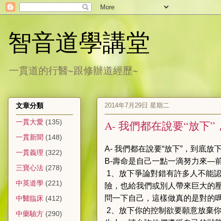
智音道學講堂
一貫道的行醫~跟修辦道經歷~
2014年7月29日 星期二
文章分類
一貫大愛
(135)
A- 我們都在說要“放下
一貫新聞
(148)
A- 我們都在說要“放下”，到底放
一貫義理
(322)
B-壽命是自己一點一滴努力來—
三寶心法
(278)
1、放下爭論對錯
有許多人不能
中英道學
(221)
險，也給我們或別人帶來巨大的
問一下自己，這樣做真的是對的
中醫臨床
(412)
2、放下你的控制欲
要願意放棄
中藥驗方
(290)