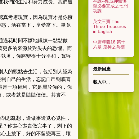
神課--修成神仙佛
進我們的生活和努力成長。我們被
聖必要完成之七門
功課
認真考慮現實，因為現實才是你擁
英文三寶 The
迷惑，活在當下，享受當下。畢竟
Three Treasures
in English
通過花時間不斷地鍛煉一點點做
中庸釋義18 第十
六章 鬼神之為德
著更多的來源於對失去的恐懼。而
下執著，你將變得十分平和，寬容
最新回應
別人的觀點去生活，包括別人
認為
控制自己的生活，忘記自己到底喜
載入中...
這是一項權利，它是屬於你的，你
顧，或者就是隨隨便便。其實不
邊胡思亂想，邊做事邊覓心覓性，
呢？你盡心盡責做完事了，剩下的
從心上放下，好的不留戀再三，壞