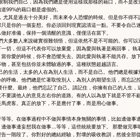
限制我們自己，因為我們總是使用這樣或那樣的藉口，而不是改
道99%的藉口都是虛假的。
，尤其是過去十分美好，
而未來令人恐懼的時候。但是你不得不
那只是你的一個妄想。你必須回到現實認清這一點。不要令
自己
己做好准備，保持一個清醒的意識，僅僅活在當下。
們大多數人來說確實很難
領悟，但這依然不是不可能的。你可以
下一切，但這不代表你可以放棄愛，因為愛與執著是兩回事，
執
。當你愛的時候，你不會恐懼失去。因此愛與執著不能共存。放
事物，甚至包括你並未體驗過的事。這種狀態超越語言。
己的生活，太多的人在為別人生活，而不是自己。
他們總是根據
心的呼喚。他們總是忙著取悅別人，為別人的期望生活，而忘記
要什麼。最終，他們忘記了自己。請記住，你擁有自己的人生，
意不要讓他人的意見左右你的道路。
有的人以為放下就是不管不
是馬虎客。真正的放下，不是應付了事，而是用心做事。
行等等。在做事過程中不做與事情本身無關的事情，比如邊做事
，邊做事邊妄想我在做事…等等，這些統統要放下。
那麼做完事
經告一階段了。你對好的總結經驗，對壞的吸收教訓，然後全部