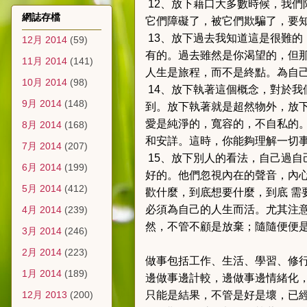
12、放下藉口
大多數時候，我們
網誌存檔
它們障礙了，被它們欺騙了，要知
13、放下過去
我知道這是很難的
12月 2014
(59)
有的。過去雖然是你渴望的，但
11月 2014
(141)
人生是旅程，而不是終點。為自
10月 2014
(98)
14、放下執著
這個概念，對於我
9月 2014
(148)
到。放下執著就是超然物外，放
愛是純淨的，寬容的，不自私的
8月 2014
(168)
和安詳。這時，你能夠理解一切
7月 2014
(207)
15、放下別人的看法，自己過自
6月 2014
(199)
好的。他們忽視內在的聲音，內
5月 2014
(412)
歡什麼，到底想要什麼，到底
需
必須為自己的人生而活。尤其注
4月 2014
(239)
然，不管不顧是放棄；隨隨便便
3月 2014
(246)
2月 2014
(223)
做事包括工作、生活、學習、修
1月 2014
(189)
邊做事邊計較，邊做事邊情緒化
12月 2013
(200)
只能是結果，不管是好是壞，已