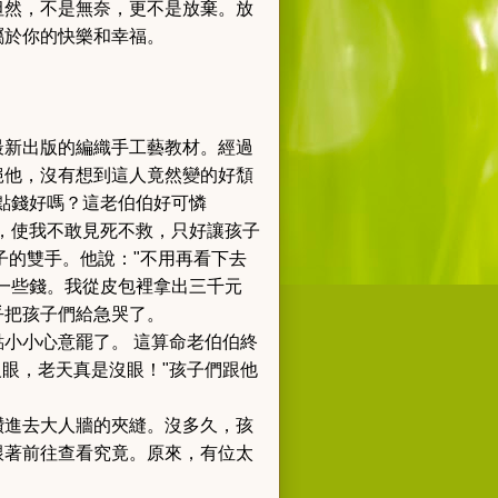
坦然，不是無奈，更不是放棄。放
屬於你的快樂和幸福。
最新出版的編織手工藝教材。
經過
絕他，沒有想到這人竟然變的好頹
點錢好嗎？這老伯伯好可憐
，使我不敢見死不救，只好讓孩子
子的雙手。
他說："不用再看下去
一些錢。
我從皮包裡拿出三千元
乎把孩子們給急哭了。
點小小心意罷了。
這算命老伯伯終
眼，老天真是沒眼！"
孩子們跟他
鑽進去大人牆的夾縫。沒多久，孩
跟著前往查看究竟。
原來，有位太