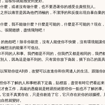
態，這樣你就能感受到更好。
了什麼，或者沒有做什麼，也不要憑著你的感受去責怪別人。
人之所以痛苦是因為他們消極的，不潔淨的和反復出現自暴自棄
做什麼，我不能做什麼？什麼是可能的，什麼是不可能的？現在
己。張開翅膀，盡情飛翔吧！
）的抱怨吧！除非你願意，沒有人能使你不快樂，沒有環境能讓
積極想法的能量不可低估。
你不同的人和事。我們都是不同的，但我們又都是相同的，我們
悅別人，因為這是做不到的。只有當你放下偽裝，摘下自己的面
以幫助你從A到B，改變可以改進你和你周邊人的生活。跟隨你
些你不了解的人和事輕易下定義，貼標簽，盡管有時它們看起來
候才會工作，高級的愚癡就是輕易拒絕那些你一點也不了解的事
，它並不真實存在，只是你創造了它，它只存在於你的頭腦裡。
的自然就變好。