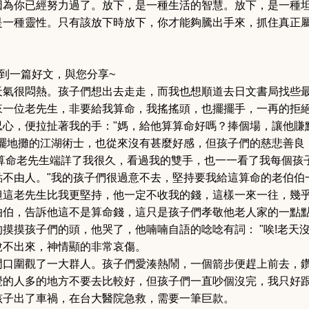
因為你已經努力過了。
放下，是一種生活的智慧。放下，是一種
是一種靈性。只有該放下時放下，你才能夠騰出手來，抓住真正
收到一篇好文，與您分享~
天氣很悶熱。孩子們想出去走走，而我也想順道去日文書局找些
來一位老先生，非要給我算命，我搖搖頭，也擺擺手，一再的拒
忍心，便拉扯著我的手："媽，給他算算命好嗎？捧個場，讓他賺
擺地攤的江湖術士，也從來沒有甚麼好感，但孩子們的慈悲善良
算命老先生端詳了我很久，看過我的雙手，也一一看了我每個孩
不由人。"
我的孩子們很過意不去，堅持要我給這算命的老伯伯
但這老先生比我更堅持，他一定不收我的錢，這樣一來一往，幾
伯伯，告訴他這不是算命錢，這只是孩子們孝敬他老人家的一點
摸摸孩子們的頭，他哭了，他喃喃自語的唸唸有詞： "唉!老天沒
說不出來，神情顯的非常哀傷。
門口圍觀了一大群人。孩子們愛湊熱鬧，一個箭步便趕上前去，
覺的人多的地方不要去比較好，但孩子們一直吵個沒完，我只好
孩子出了車禍，在台大醫院急救，需要一筆巨款。