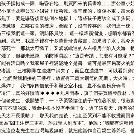
的孩子摟抱成一團，嚇昏在地上剛買回來的舊書堆上，辦公室小
把小孩子及辦公室小姐背下樓急救。
很幸運的，嗆傷不重，當天夜
烤焦了，要是嚇昏後直接倒在地板上，這些孩子應該全成了焦屍
大火撲滅後，左鄰右舍的樓房，全毀了，沒有倖存的，我們這一棟
過三樓我們這一家。
消防隊員說： 這一樓煙霧瀰漫，想噴水都看
噴到。
我想，我屋子裡有十多萬冊珍貴藏書，如果噴了水，我今
全部死亡，那就太可憐了。
又緊緊毗連的左右樓房全陷入火海，
冒煙了，但卻未燃燒。
消防隊員說："這是奇蹟，怎麼有可能呢？
可能有活口嗎？我家屋子裡滿滿地全是書，這可是最容易著火的
記者說："三樓剛剛在濃煙中消失了，而且在濃煙中，可以看到穿
，他們與我相接的三樓裡，放置有三筒大鋼筒的瓦斯，大火時，
果爆炸了，我們家四個孩子和辦公室小姐，豈不個個粉身碎骨！
冷汗，真的好險唷!
◆ ◆ ◆ ◆
九月開學，孩子們要買鋼琴教材，
個老先生，張開雙手，一下子緊緊摟住孩子們抱著不放，很激動
直言不諱的說，我命中根本沒有半個子女，過了這夏天，所有的
老天太不長眼睛了，那天我們走後，他甚至哭到不能不收攤而回
 因為"閻王注定三更死，誰敢留人到五更"。他說："我哪有這種留
何況這位老先生在台灣無親無戚，就把他當作自己親生爺爺吧！