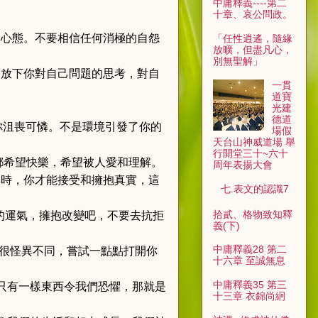
中庸釋義----第二
十章、哀公問政。
的心態。不要相信任何消極的自怨
「任性逍遙，隨緣
放曠，但盡凡心，
別無聖解」
，放下你對自己問題的思考，對自
一貫
道寶
光建
德道
你沮喪可憐。不是環境引發了你的
場假
天台山神威道場 舉
行開堂三十~六十
都希望快樂，希望被人愛和理解。
周年表揚大會
具時，你才能接受和擁抱真實，這
七.表文的認識7
拾貳、格物致知釋
的運氣，擁抱改變吧，不要去抗拒
義(下)
中庸釋義28 第二
很怪異不同，嘗試一點點打開你
十六章 至誠無息
。
中庸釋義35 第三
只有一樣東西令我們恐懼，那就是
十三章 衣錦尚絅