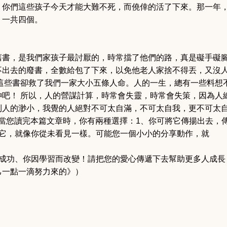
，你們這些孩子今天才能大難不死，而僥倖的活了下來。
那一年
，一共四個。
舊書，是我們家孩子最討厭的，時常擋了他們的路，真是礙手礙
不出去的廢書，全數給包了下來，以免他老人家捨不得丟，又沒
這些書卻救了我們一家大小五條人命。
人的一生，總有一些料想
神吧！ 所以，人的營謀計算，時常會失靈，時常會失策，因為人
到人的渺小，我覺的人絕對不可太自滿，不可太自我，更不可太自
當您讀完本篇文章時，你有兩種選擇：
1、你可將它傳揚出去，
會它，就像你從未看見一樣。可能您一個小小的分享動作，就
而成功、你因學習而改變！請把您的愛心傳遞下去幫助更多人成長
己一點一滴努力來的》）