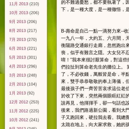
的不難過憂愁，都不要執著了，
11月 2013
(210)
下，是一種大度，是一種徹悟，
10月 2013
(206)
9月 2013
(206)
8月 2013
(217)
B-壽命是自己一點一滴努力來--
一九八一年，大約五、六月間，
7月 2013
(270)
衡陽路交通銀行走廊，忽然跑出
6月 2013
(221)
喪，似乎有難言之隱。
大女兒不
5月 2013
(301)
唷！"
我本來很討厭算命，對這些
4月 2013
(296)
們拉扯到算命老先生的攤位上。
了，不必收錢，萬般皆是命，半點
3月 2013
(248)
來，雙手恭恭敬敬的奉上薄儀，
2月 2013
(104)
最後孩子們一齊苦苦哀求這位老
1月 2013
(92)
於收了下來，突然兩個眼眶紅紅的
12月 2012
(253)
說再見，他揮揮手，卻一句話也
後來，我們路過新公園，看到大
11月 2012
(225)
子又跑回來，硬拉我去看。
我總
10月 2012
(241)
太跪在地上，向大家求救，她的
9月 2012
(245)