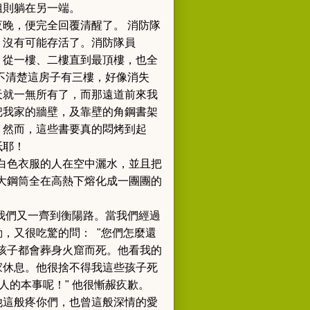
姐則躺在另一端。
晚，便完全回覆清醒了。 消防隊
，沒有可能存活了。
消防隊員
，從一樓、二樓直到最頂樓，也全
不清楚這房子有三樓，好像消失
天就一無所有了，而那遠道前來我
把我家的牆壁，及靠壁的角鋼書架
" 然而，這些書要真的悶烤到起
紙耶！
白色衣服的人在空中灑水，並且把
大鋼筒全在高熱下熔化成一團團的
我們又一齊到衡陽路。
當我們經過
，又很吃驚的問： "您們怎麼還
孩子都會葬身火窟而死。
他看我的
家休息。
他很捨不得我這些孩子死
人的本事呢！" 他很慚赧疚歉。
他這般疼你們，也曾這般深情的愛