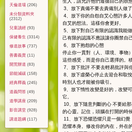
生人，請允許他們遵循自己的狀
天倫道場
(206)
3、放下責備
不要去責備別人做
未分類資料夾
4、放下你的自怨自艾心態
許多
(2312)
自艾的想法。這樣你會更好。
兒童讀經
(93)
5、放下對自己有限的認識
我能
保健養生
(3314)
己有限的認識不應該讓你圈禁自
6、放下抱怨的心態
修道故事
(737)
停止你一貫對（人、環境、事物
善書義賣
(11)
這些感受，而是你自己選擇的。
開荒辦道
(83)
7、放下批評
不要去輕易批評與
節能減碳
(158)
8、放下虛榮心
停止去迎合和取
時別人也才能被你吸引。
經典釋義
(245)
9、放下惰性
改變是好的，改變可
道義問答
(49)
它。
道學講座
(209)
10、放下隨意判斷的心
不要給那
影音講堂
(928)
的心靈。記住，頭腦在打開的時
11、放下恐懼
恐懼只是一個幻覺
講道題綱
(117)
恐懼本身。修改你的內在，外在