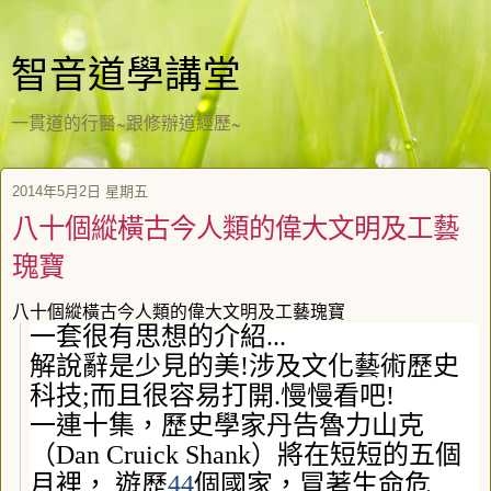
智音道學講堂
一貫道的行醫~跟修辦道經歷~
2014年5月2日 星期五
八十個縱橫古今人類的偉大文明及工藝
瑰寶
八十個縱橫古今人類的偉大文明及工藝瑰寶
一套很有思想的介紹
...
解說辭是少見的美
!
涉及文化藝術歷史
科技
;
而且很容易打開
.
慢慢看吧
!
一連十集，歷史學家丹告魯力山克
（
Dan Cruick Shank
）將在短短的五個
月裡，
遊歷
44
個國家，冒著生命危