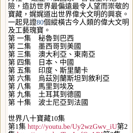
險，造訪世界最偏遠最令人望而崇敬的
寶藏，娓娓道出世界偉大文明的興衰。
一起見證
80
個縱橫古今人類的偉大文明
及工藝瑰寶。
第 一集 秘魯到巴西
第 二集 墨西哥到美國
第 三集 澳大利亞、東南亞
第 四集 日本、中國
第 五集 印度、斯里蘭卡
第 六集 烏茲別蘭斯坦到敘利亞
第 八集 馬里到埃及
第 九集 土耳其到德國
第 十集 波士尼亞到法國
世界八十寶藏
10
集
第
1
集
http://youtu.be/Uy2wzGwv_iU
第
2