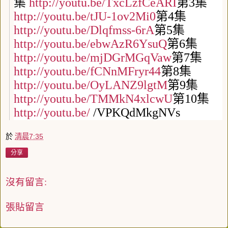
集
http://youtu.be/TxcLzfCeARI
第
3
集
http://youtu.be/tJU-1ov2Mi0
第
4
集
http://youtu.be/Dlqfmss-6rA
第
5
集
http://youtu.be/ebwAzR6YsuQ
第
6
集
http://youtu.be/mjDGrMGqVaw
第
7
集
http://youtu.be/fCNnMFryr44
第
8
集
http://youtu.be/OyLANZ9lgtM
第
9
集
http://youtu.be/TMMkN4xlcwU
第
10
集
http://youtu.be/
/VPKQdMkgNVs
於
清晨7:35
分享
沒有留言:
張貼留言