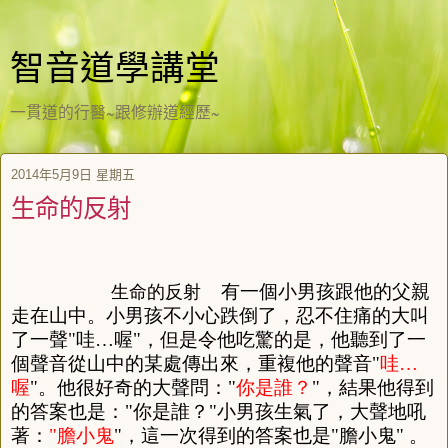
智音道學講堂
一貫道的行醫~跟修辦道經歷~
2014年5月9日 星期五
生命的反射
有一個小男孩跟他的父親
生命的反射
走在山中
。
小男孩不小心跌倒了
，
忍不住痛的大叫
了一聲
"
哇
…
喔
"
，
但是令他吃驚的是
，
他聽到了一
個聲音從山中的某處傳出來
，
重複他的聲音
"
哇
…
喔
"
。
他很好奇的大聲問
：
"
你是誰
？
"
，
結果他得到
的答案也是
：
"
你是誰
？
"
小男孩生氣了
，
大聲地吼
著
：
"
膽小鬼
"
，
這一次得到的答案也是
"
膽小鬼
"
。