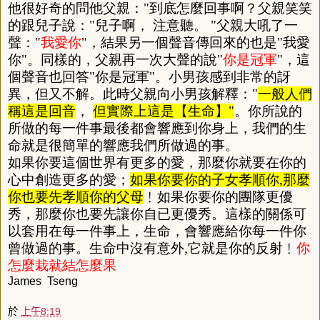
他很好奇的問他父親
：
"
到底怎麼回事啊
？
父親笑笑
的跟兒子說
：
"
兒子啊
，
注意聽
。
"
父親大吼了一
聲
：
"
我愛你
"
，
結果另一個聲音傳回來的也是
"
我愛
你
"
。
同樣的
，
父親再一次大聲的說
"
你是冠軍
"
，
這
個聲音也回答
"
你是冠軍
"
。
小男孩感到非常的訝
異
，
但又不解
。
此時父親向小男孩解釋
：
"
一般人們
稱這是回音
，
但實際上這是
【
生命
】
"
。
你所說的
所做的每一件事最後都會響應到你身上
，
我們的生
命就是很簡單的響應我們所做過的事
。
如果你要這個世界有更多的愛
，
那麼你就要在你的
心中創造更多的愛
；
如果你要你的子女孝順你
,
那麼
你也要先孝順你的父母
﹗如果你要你的團隊更優
秀
，
那麼你也要先讓你自已更優秀
。
這樣的關係可
以套用在每一件事上
，
生命
，
會響應給你每一件你
曾做過的事
。
生命中沒有意外
,
它就是你的反射﹗
你
怎麼栽就結怎麼果
James Tseng
於
上午8:19