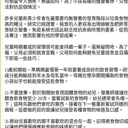
可相當令人頭疼。無論如何，為了小孩長遠的健康著想，父母
法對抗這個情況。
許多兒童和青少年會在最需要均衡營養的發育階段以垃圾食物
高的賭注。研究已經證實，挑食的人更容易出現過敏及肥胖等
食缺乏營養，免疫系統也因此缺乏抵抗疾病所需的要素，從而
法專注，進而影響在校的學習成果。
兒童時期養成的習慣很可能會持續一輩子。毫無疑問地，為了
福，父母必須和挑食宣戰。父母如何能夠避免兒童挑食並且攝
下即是一些技巧：
1)產前開始，準媽媽最慢第一年就要養成良好的飲食習慣。
成分能夠輸送到羊水及母乳當中。母親在懷孕期間攝取的食物
小孩似乎也較能接受這些食物。
2) 不要放棄。對於剛開始食用固體食物的幼兒，營養師建議
餵食新食物至少 20次。當嘗試新的食物時，幼兒通常會先嚐
下；這時先餵他們會吃的東西，接著在下一餐重新嘗試同樣的
過程，這麼做的目的是讓幼兒接受各種食物的味道及口感。
3) 將幼兒喜歡吃的跟不喜歡吃的混合在一起。記得將食物切
以讓他們慢慢適應新食物的味道和口感。