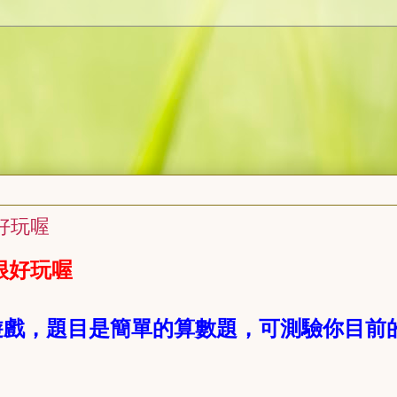
好玩喔
很好玩喔
遊戲，題目是簡單的算數題，可測驗你目前
：