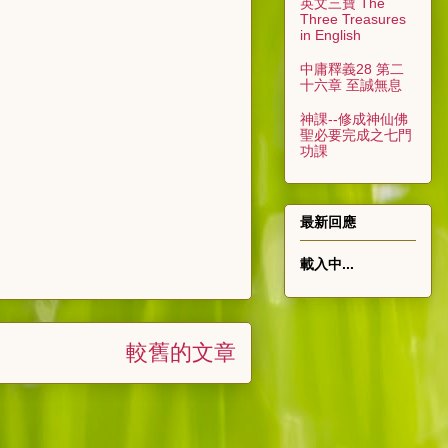
英文三寶 The
Three Treasures
in English
中庸釋義28 第二
十六章 至誠無息
神課--修成神仙佛
聖必要完成之七門
功課
最新回應
載入中...
較舊的文章