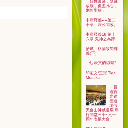
「任性逍遙，隨緣
放曠，但盡凡心，
別無聖解」
中庸釋義----第二
十章、哀公問政。
中庸釋義18 第十
六章 鬼神之為德
拾貳、格物致知釋
義(下)
七.表文的認識7
印尼文/三寶 Tiga
Mustika
一貫
道寶
光建
德道
場假
天台山神威道場 舉
行開堂三十~六十
周年表揚大會