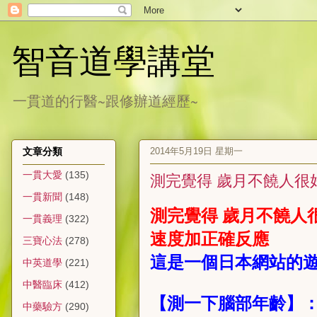
智音道學講堂
一貫道的行醫~跟修辦道經歷~
2014年5月19日 星期一
文章分類
一貫大愛
(135)
測完覺得 歲月不饒人很
一貫新聞
(148)
測完覺得 歲月不饒人
一貫義理
(322)
速度加正確反應
三寶心法
(278)
這是一個日本網站的
中英道學
(221)
中醫臨床
(412)
【測一下腦部年齡】
中藥驗方
(290)