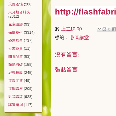
天倫道場
(206)
http://flashfab
未分類資料夾
(2312)
兒童讀經
(93)
於
上午10:00
保健養生
(3314)
標籤：
影音講堂
修道故事
(737)
善書義賣
(11)
沒有留言:
開荒辦道
(83)
節能減碳
(158)
張貼留言
經典釋義
(245)
道義問答
(49)
道學講座
(209)
影音講堂
(928)
講道題綱
(117)