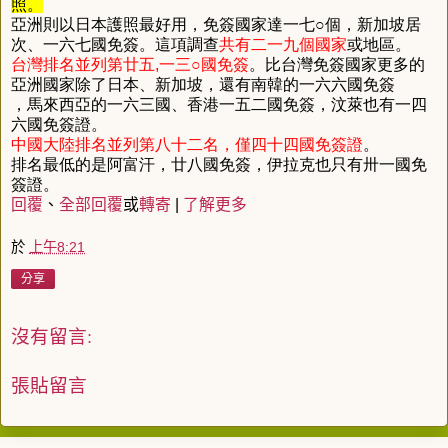
照
。
亞洲則以日本護照最好用
，
免簽國家達一七
○
個
，
新加坡居
次
、
一六七國免簽
。
這項調查
共有二一九個國家
或地區
。
台灣排名並列第廿五
,
一三
○
國免簽
。
比台灣免簽國家更多的
亞洲國家除了日本
、
新加坡
，
還有南韓的一六六國免簽
，
馬來西亞的一六三國
、
香港一五二國免簽
，
汶萊也有一四
六國免簽證
。
中國大陸排名並列第八十二名
，
僅四十四國免簽證
。
排名最低的是阿富汗
，
廿八國免簽
，
伊拉克也只有卅一國免
簽證
。
回覆
、
全部回覆
或
轉寄
|
了解更多
於
上午8:21
分享
沒有留言:
張貼留言