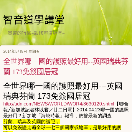
智音道學講堂
一貫道的行醫~跟修辦道經歷~
2014年5月9日 星期五
全世界哪一國的護照最好用--英國瑞典芬
蘭 173免簽國居冠
全世界哪一國的護照最好用---
英國
瑞典芬蘭
173
免簽國居冠
http://udn.com/NEWS/WORLD/WOR4/8630120.shtml
【
聯合
報
╱
新加坡記者林以君／廿二日電
】
2014.04.23
哪一國的護照
最好用
？
新加坡
「
海峽時報
」
報導
，
依據最新的調查
，
芬蘭
、
瑞典及英國的護照
，
可以免簽證走遍全球一七三個國家或地區
，
是最好用的護