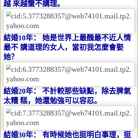
越 來越蠻不講理。
結婚
10
年： 她是世界上最醜最不近人情
最不 講道理的女人，當初我怎麼會娶
她？
結婚
20
年： 不計較那些缺點，除去脾氣
太糟 糕，她還勉強可以容忍。
結婚
30
年： 有時候她也挺明白事理，挺