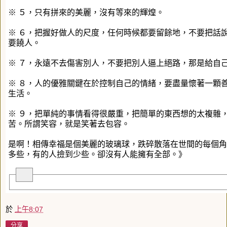
※ ５，只有拼來的美麗，沒有等來的輝煌。
※ ６，把握好做人的尺度，任何時候都要留餘地，不要把話
要饒人。
※ ７，永遠不去傷害別人，不要把別人逼上絕路，那是給自
※ ８，人的優雅關鍵在於控制自己的情緒，要盡量懷著一顆
生活。
※ ９，把單純的事情看得很嚴重，把簡單的東西想的太複雜
苦。所謂笑容，就是笑著去包容。
是啊！相傳幸福是個美麗的玻璃球，跌碎散落在世間的每個角
多些，有的人撿到少些。卻沒有人能擁有全部。》
於
上午8:07
分享