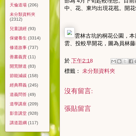
部為 4月下旬起較理想。目
天倫道場
(206)
中、花、東均出現花苞。開花
未分類資料夾
(2312)
兒童讀經
(93)
雲林古坑的桐花公園，本
保健養生
(3314)
雲、投較早開花，圖為員林藤
修道故事
(737)
善書義賣
(11)
於
下午2:18
開荒辦道
(83)
標籤：
未分類資料夾
節能減碳
(158)
經典釋義
(245)
沒有留言:
道義問答
(49)
道學講座
(209)
張貼留言
影音講堂
(928)
講道題綱
(117)