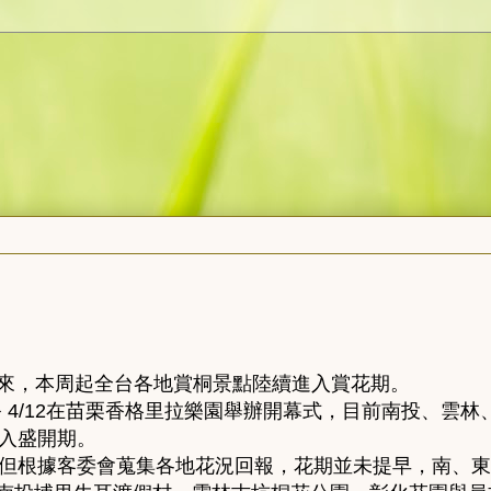
來，本周起全台各地賞桐景點陸續進入賞花期。
祭 4/12在苗栗香格里拉樂園舉辦開幕式，目前南投、雲林
入盛開期。
但根據客委會蒐集各地花況回報，花期並未提早，南、東