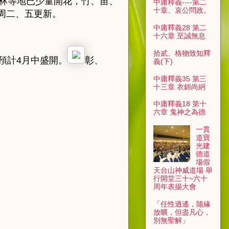
員林等地已少量開花，竹、苗、
中庸釋義----第二
十章、哀公問政。
每周二、五更新。
中庸釋義28 第二
十六章 至誠無息
拾貳、格物致知釋
預計4月中盛開。
彰、
義(下)
中庸釋義35 第三
十三章 衣錦尚絅
中庸釋義18 第十
六章 鬼神之為德
一貫
道寶
光建
德道
場假
天台山神威道場 舉
行開堂三十~六十
周年表揚大會
「任性逍遙，隨緣
放曠，但盡凡心，
別無聖解」