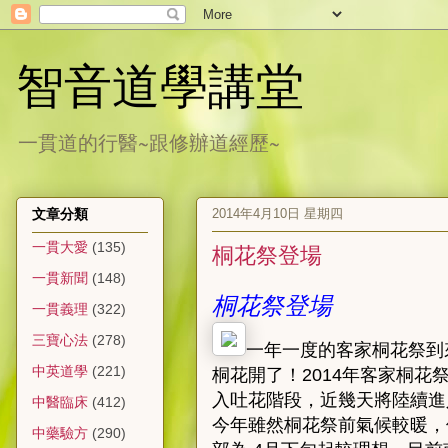
智音道學講堂
一貫道的行醫~跟修辦道經歷~
2014年4月10日 星期四
文章分類
一貫大愛
(135)
桐花祭登場
一貫新聞
(148)
桐花祭登場
一貫義理
(322)
三寶心法
(278)
一年一度的客家桐花祭到
中英道學
(221)
桐花開了！2014年客家桐花
入吐花階段，近幾天將陸續進
中醫臨床
(412)
今年雖然桐花祭前氣候較暖，
中藥驗方
(290)