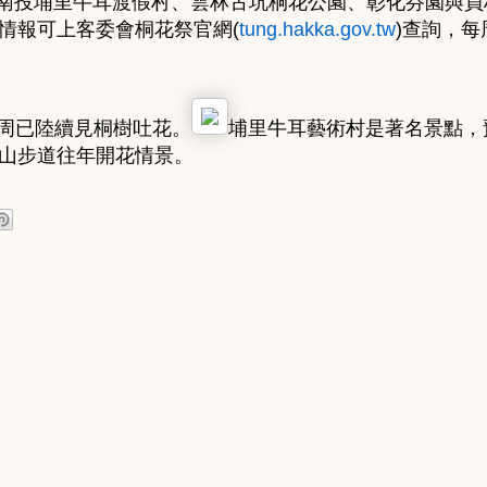
前南投埔里牛耳渡假村、雲林古坑桐花公園、彰化芬園與
情報可上客委會桐花祭官網(
tung.hakka.gov.tw
)查詢，
周已陸續見桐樹吐花。
埔里牛耳藝術村是著名景點，
山步道往年開花情景。