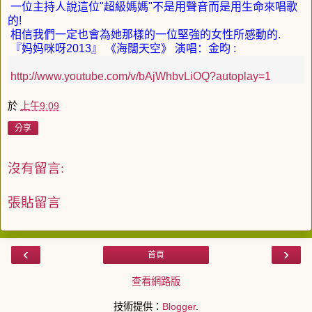
一位主持人說這位
"
超級媽媽
"
不是用聲音而是用生命來唱歌
的
!
相信我們一定也會為她那樣的一位堅強的女性所感動的
.
『妈妈咪呀
2013
』
《海闊天空》
演唱：金昀
:
http://www.youtube.com/v/
bAjWhbvLiOQ?autoplay=1
於
上午9:09
分享
沒有留言:
張貼留言
‹
›
首頁
查看網路版
技術提供：
Blogger
.