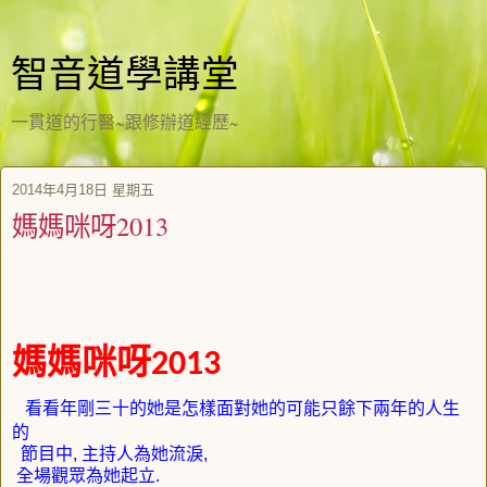
智音道學講堂
一貫道的行醫~跟修辦道經歷~
2014年4月18日 星期五
媽媽咪呀2013
媽媽咪呀
2013
看看年剛三十的她是怎樣面對她的可能只餘下兩年的人生
的
節目中
,
主持人為她流淚
,
全場觀眾為她起立
.