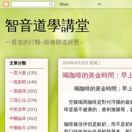
智音道學講堂
一貫道的行醫~跟修辦道經歷~
2014年4月22日 星期二
文章分類
一貫大愛
(135)
喝咖啡的黃金時間：早上 
一貫新聞
(148)
喝咖啡的黃金時間：早上 
一貫義理
(322)
三寶心法
(278)
空腹喝黑咖啡是對付浮腫的最好
啡是最不健康的，會刺激腸胃，
中英道學
(221)
中醫臨床
(412)
咖啡最佳伴侶是鮮奶，而不是奶
中藥驗方
(290)
和口味的加分也是鮮奶最多，所