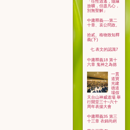
「任性逍遙，隨緣
放曠，但盡凡心，
別無聖解」
中庸釋義----第二
十章、哀公問政。
拾貳、格物致知釋
義(下)
七.表文的認識7
中庸釋義18 第十
六章 鬼神之為德
一貫
道寶
光建
德道
場假
天台山神威道場 舉
行開堂三十~六十
周年表揚大會
中庸釋義35 第三
十三章 衣錦尚絅