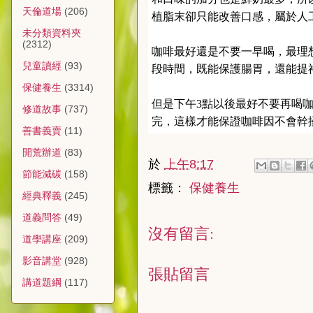
天倫道場
(206)
植脂末卻只能改善口感，屬於人
未分類資料夾
(2312)
咖啡最好還是不要一早喝，最理
兒童讀經
(93)
段時間，既能保護腸胃，還能提
保健養生
(3314)
但是下午3點以後最好不要再喝
修道故事
(737)
完，這樣才能保證咖啡因不會幹
善書義賣
(11)
開荒辦道
(83)
於
上午8:17
節能減碳
(158)
標籤：
保健養生
經典釋義
(245)
道義問答
(49)
沒有留言:
道學講座
(209)
影音講堂
(928)
張貼留言
講道題綱
(117)