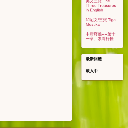
英文三寶 The
Three Treasures
in English
印尼文/三寶 Tiga
Mustika
中庸釋義----第十
一章、素隱行怪
最新回應
載入中...