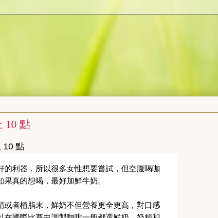
10 點
10 點
的利器，所以很多女性想要嘗試，但空腹喝咖
如果真的想喝，最好加鮮牛奶。
精或者植脂末，鮮奶不但營養更全更高，對口感
以在國際比賽中調製咖啡一般都選鮮奶，奶精和