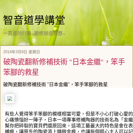
智音道學講堂
一貫道的行醫~跟修辦道經歷~
2014年3月9日 星期日
破陶瓷翻新修補技術 "日本金繼"，笨手
笨腳的救星
破陶瓷翻新修補技術 "日本金繼"，笨手笨腳的救星
有些人覺得笨手笨腳的模樣相當可愛，但是不小心打破心愛的
心痛懊惱好一陣子，日本一項專事修補陶器的技術名為「金繼(
幫你把碎裂的寶貝們還原回來，這項工藝最大的特色是會在表
補痕，讓原先的陶瓷添上精緻金痕，也讓每個粗心主人可以記