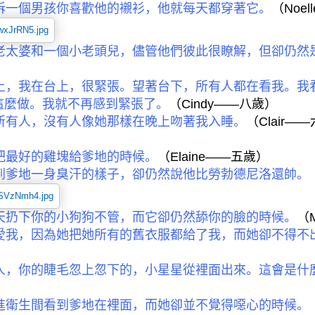
訴一個男孩你喜歡他的襯衫，他就每天都穿著它。
（
Noel
老太婆和一個小老頭兒，儘管他們彼此很瞭解，但卻仍然
上，我在台上，很緊張。望著台下，所有人都在看我。我
這麼做。我就不再感到緊張了。
（
Cindy——
八歲）
所有人，沒有人像她那樣在晚上吻著我入睡。
（
Clair——
把最好的雞塊給爹地的時候。
（
Elaine——
五歲）
到爹地一身臭汗的樣子，卻仍然說他比勞勃德尼洛還帥。
天扔下你的小狗狗不管，而它卻仍然舔你的臉的時候。
（
愛我，因為她把她所有的舊衣服都給了我，而她卻不得不
）
人，你的睫毛忽上忽下的，小星星從裡面出來。這會是什
進衛生間看到爹地在裡面，而她卻並不覺得噁心的時候。