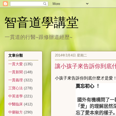
智音道學講堂
一貫道的行醫~跟修辦道經歷~
2014年3月4日 星期二
文章分類
一貫大愛
(135)
讓小孩子來告訴你到底什
一貫新聞
(148)
小孩子來告訴你到底什麼才是愛
一貫義理
(322)
莫忘初心 ！
三寶心法
(278)
中英道學
(221)
國外有機構問了一
中醫臨床
(412)
「愛」的理解居然
中藥驗方
(290)
忘了愛本來的樣子