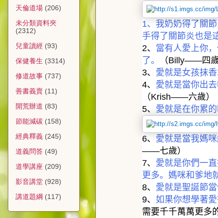
天倫道場
(206)
1
、我奶奶得了關節
未分類資料夾
(2312)
手得了關節炎也是
兒童讀經
(93)
2
、
當有人愛上你，
了。
（
Billy——
四
保健養生
(3314)
3
、
愛就是女孩抹香
修道故事
(737)
4
、
愛就是當你出去
善書義賣
(11)
（
Krish——
六歲）
開荒辦道
(83)
5
、
愛就是在你累的
節能減碳
(158)
經典釋義
(245)
6
、
愛就是當我媽咪
——
七歲）
道義問答
(49)
7
、
愛就是你們一直
道學講座
(209)
更多。媽咪和爹地
影音講堂
(928)
8
、
愛就是聖誕節當
講道題綱
(117)
9
、
如果你想學著愛
需要千千萬萬更多