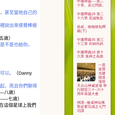
中庸釋義----第二
十章、哀公問政。
，甚至當他自己的
中庸釋義28 第二
十六章 至誠無息
裡說出來感覺棒極
拾貳、格物致知釋
義(下)
五歲）
中庸釋義35 第三
十三章 衣錦尚絅
是不是也給你。
中庸釋義18 第十
六章 鬼神之為德
一貫
道寶
可以。
（
Danny
光建
德道
場假
起，而且你們聊得
天台山神威道場 舉
行開堂三十~六十
——
八歲）
周年表揚大會
b——
七歲）
神課--修成神仙佛
在這個星球上我們
聖必要完成之七門
功課