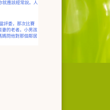
你就應該經常說。人
當評委，那次比賽
喪妻的老者。小男孩
媽媽問他對那個鄰居