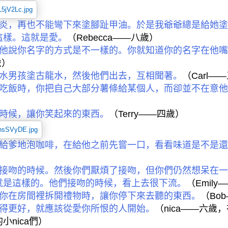
炎，再也不能彎下來塗腳趾甲油。於是我爺爺總是給她塗
這樣。這就是愛。
（
Rebecca——
八歲）
他說你名字的方式是不一樣的。你就知道你的名字在他嘴
歲）
水男孩塗古龍水，然後他們出去，互相聞著。
（
Carl——
吃飯時，你把自己大部分薯條給某個人，而卻並不在意他
時候，讓你笑起來的東西。
（
Terry——
四歲）
給爹地泡咖啡，在給他之前先嘗一口，看看味道是不是還
接吻的時候。然後你們厭煩了接吻，但你們仍然想呆在一
就是這樣的。他們接吻的時候，看上去很下流。
（
Emily
你在房間裡拆開禮物時，讓你停下來去聽的東西。
（
Bo
得更好，就應該從愛你所恨的人開始。
（
nica——
六歲，
的小
nica
們）