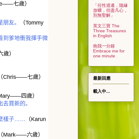
le——
七歲）
「任性逍遙，隨緣
放曠，但盡凡心，
別無聖解」
是朋友。
（
Tommy
英文三寶 The
Three Treasures
in English
看到爹地衝我揮手微
抱我一分鐘
Embrace me for
六歲）
one minute
（
Chris——
七歲）
最新回應
載入中...
Mary——
四歲）
出去買新的。
麼樣子
……
（
Karun
（
Mark——
六歲）