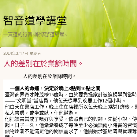
智音道學講堂
一貫道的行醫~跟修辦道經歷~
2014年3月7日 星期五
人的差別在於業餘時間。
人的差別在於業餘時間。
一個人的命運，決定於晚上
8
點到
10
點之間
臺灣商界奇才陳茂榜15歲時，由於要負擔家計被迫輟學到當
——“文明堂”當店員，他每天從早到晚要工作12個小時。
他白天在書店工作，晚上住在店裡所以每天晚上9點打烊後，
私人書房，或坐或臥，任他遨遊。
他把讀書當成了嗜好與享受，依照自己的興趣，先從小說、傳
起。日子一久，他漸漸養成了每晚至少必須讀兩小時書的習慣
讀物逐漸不能滿足他的閱讀需求了，他開始涉獵經濟與管理等