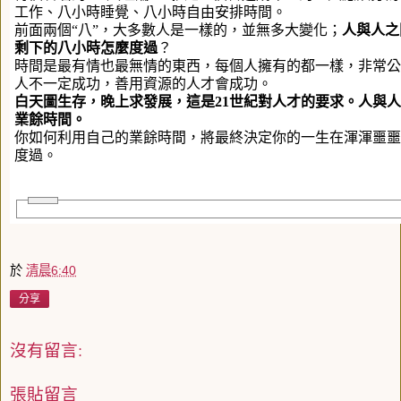
工作、八小時睡覺、八小時自由安排時間。
前面兩個“八”，大多數人是一樣的，並無多大變化；
人與人之
剩下的八小時怎麼度過
？
時間是最有情也最無情的東西，每個人擁有的都一樣，非常公
人不一定成功，善用資源的人才會成功。
白天圖生存，晚上求發展，這是
21
世紀對人才的要求。人與人
業餘時間。
你如何利用自己的業餘時間，將最終決定你的一生在渾渾噩噩
度過。
於
清晨6:40
分享
沒有留言:
張貼留言