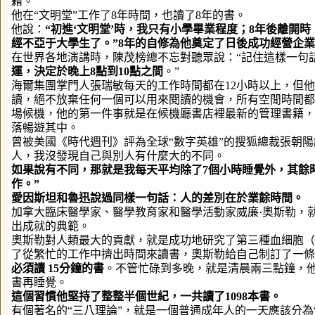
籍。
他在“文明堂”工作了8年時間，也讀了8年的書。
他說：
“初進‘文明堂’時，我只有小學畢業程度；
8
年後離開時
經不亞于大學生了。”
8
年的自修為他奠定了日後成功經營企業
在世界各地演講時，陳茂榜總不忘對聽眾說：“記住這樣一句
運，決定於晚上
8
點到
10
點之間
。”
海爾集團掌門人張瑞敏每天的工作時間都在12小時以上，但
讀，絕不放棄任何一個可以用來閱讀的機會，所有空閒時間都
場候機，他的第一件事就是在候機廳書店裡最新的管理書籍，
落暢遊其中。
曾被美國《時代週刊》評為全球“數字英雄”的搜狐總裁張朝陽
人，我沒發現自己與別人有什麼大的不同。
如果說有不同，那就是我每天平均除了
7
個小時睡覺外，其餘
作。”
愛因斯坦和魯迅說過同樣一句話：人的差別在於業餘時間。
加拿大臨床醫學家、醫學教育家和醫學活動家威廉·奧斯勒，
出成就的典範。
奧斯勒對人類最大的貢獻，就是成功地研究了第三種血細胞（
了從繁忙的工作中擠出時間來讀書，奧斯勒給自己制訂了一條
必須讀
15
分鐘的書
。不管忙碌到多晚，就是清晨兩三點鐘，他
書再睡覺。
這個習慣他堅持了整整半個世紀，一共讀了
1098
本書。
有個著名的“三八理論”，就是一個普通成年人的一天應該分為