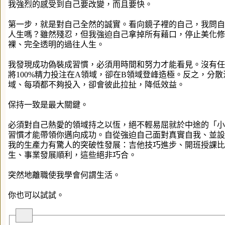
我強烈的感受到自己要改變，而且要快。
第一步，就是對自己全然的誠實。看向鏡子裡的自己，我問自
人生嗎？雖然殘忍，但我強迫自己拿掉所有藉口，停止美化修
裸、完全透明的過往人生。
我發現成功偽裝成習慣，必須用時間和努力才能看見。沒有任
將100%精力投注在A領域，卻在B領域登峰造極。反之，分
域、每項都不夠投入，卻會彼此拉扯，降低效益。
保持一致是最大關鍵。
必須對自己熱愛的領域持之以恆，絕不輕易屈就於中途的「小
習慣才能帶領你邁向成功。自從強迫自己面對真實自我、並設
我的生產力有驚人的突破性發展：吉他技巧進步、開班授課比
生、事業發展順利，這些絕非巧合。
突然地離職使我學會何謂生活。
你也可以試試。