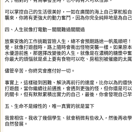
大；相對的，有鳥事發生時，也不再有人可以怪罪。
可以掌控自己的生活很美好，一如在廣闊的海上自己掌舵般自
襲來，你將有更強大的動力奮鬥，因為你完全純粹地是為自己
四、人生就像打電動－關關難過關關過
放棄安逸的工作挑戰冒險人生，總不會預期路途一帆風順吧！
覺，就像打遊戲時，路上隨時會衝出怪物突襲一樣。如果原本
水優游前進，那選擇改變後的人生，就像是在濃稠的糖漿中奮
你最大的煩惱就是桌上要有食物可以吃、房租別被催繳的太厲
儘管辛苦，你終究會應付好一切。
事實上，這樣碰到困難、解決再前行的速度，比你以為的還快
打遊戲，當你繼續往前邁進，會遇到更強的怪，但你還是可以
的關卡，但有默默累積出實力的自己，最後，你會發現自己早
五、生命不是線性的，唯一真實的就是當下
我曾相信，我收了幾個學生、就會稍微有些收入，然後再收學
自然發展。