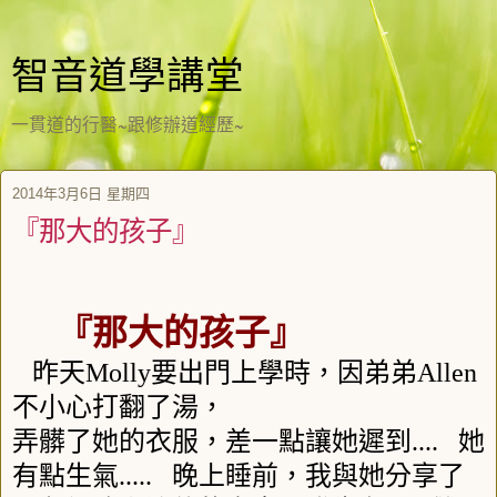
智音道學講堂
一貫道的行醫~跟修辦道經歷~
2014年3月6日 星期四
『那大的孩子』
『那大的孩子』
昨天
Molly
要出門上學時，因弟弟
Allen
不小心打翻了湯，
弄髒了她的衣服，差一點讓她遲到
....
她
有點生氣
.....
晚上睡前，我與她分享了