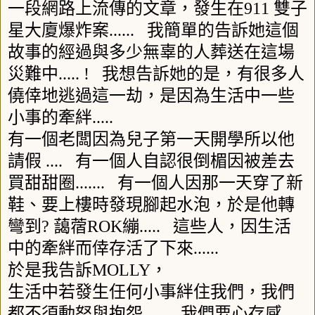
一段網路上流傳的文章，發生在
911
雙子
星大廈爆炸案
......
我簡單的告訴她這個
故事的經過與多少無辜的人葬送在這場
災難中
..... !
我想告訴她的是，有很多人
僥倖地逃過這一劫，是因為生活中一些
小事的牽絆
.....
有一個老闆因為兒子第一天開學所以他
請假
....
有一個人自認很倒楣因被差去
買甜甜圈
.......
有一個人因那一天穿了新
鞋、要上樓時發現腳起水泡，於是他轉
彎到? 藹蓿R
OK
繃
.....
這些人，因生活
中的牽絆而倖存活了下來
......
於是我告訴
MOLLY
，
生活中若發生任何小事絆住我們，我們
都不須動怒與抱怨
......
我們要心存感