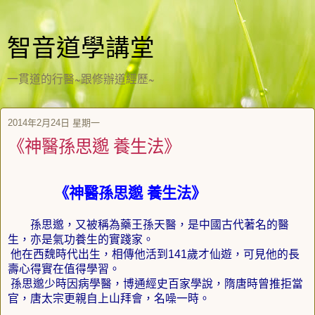
智音道學講堂
一貫道的行醫~跟修辦道經歷~
2014年2月24日 星期一
《神醫孫思邈 養生法》
《神醫孫思邈
養生法》
孫思邈，又被稱為藥王孫天醫，是中國古代著名的醫
生，亦是氣功養生的實踐家。
他在西魏時代出生，相傳他活到
歲才仙遊，可見他的長
141
壽心得實在值得學習。
孫思邈少時因病學醫，博通經史百家學說，隋唐時曾推拒當
官，唐太宗更親自上山拜會，名噪一時。