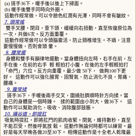
(a)
搓手
36
下，暖手後以後上下掃面。
(b)
暖手後雙手同時向外圈。
這動作經常做，可以令臉色紅潤有光澤，同時不會有皺紋。
7.
頭常搖
雙手叉腰，閉目，垂下頭，緩緩向右扭動，直至恢復原位為
一次，共做
6
次。反方面重覆。
這動作經常做可以令頭腦靈活，防止頸椎增生。不過，注意
要慢慢做，否則會頭 暈。
8.
腰常擺
身體和雙手有韻律地擺動。當身體扭向左時，右手在前，左
手在後，在前的右手
輕 輕拍打小腹，在後的左手輕輕拍打
「命門」穴位。反方向重覆。最少做
50
下，
做夠
100
下更
好。
這動作可以強化腸胃、固腎氣、防止消化不良，胃痛、
腰痛。
9.
腹常揉
搓手
36
下，手暖後兩手交叉，圍繞肚臍順時針方向揉。當
自己的身體是一個時鐘。
揉的範圍由小到大，做
36
下。
這
動作可以幫助消化、吸收、消除腹部鼓脹。
10.
攝谷道。即提肛
吸氣時提肛，即將肛門的肌肉收緊。閉氣，維持數秒，直至
不能忍受，然後呼氣放 鬆。
這動作無論何時都可以練習。最
好是每天早晚各做
20
至
30
下。
相傳這動作是十全老人乾隆最