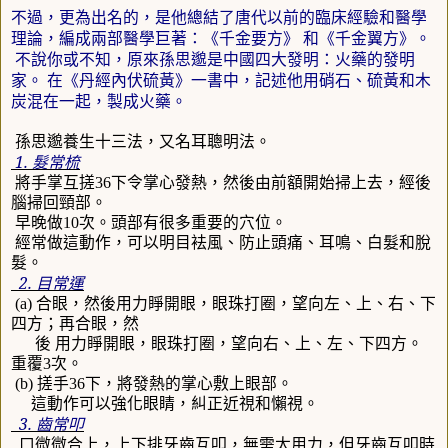
不過，更為出名的，是他總結了唐代以前的臨床經驗和醫學
理論，編成兩部醫學巨著：《千金要方》
和《千金翼方》。
不說你或不知，原來孫思邈是中國四大發明：火藥的發明
家。
在《丹經內伏硫黃》一書中，記述他用硝石、硫黃和木
炭混在一起，製成火藥。
孫思邈養生十三法，又名耳聰明法。
1.
髮常梳
將手掌互搓
36
下令掌心發熱，然後由前額開始掃上去，經後
腦掃回頸部。
早晚做
10
次。頭部有很多重要的穴位。
經常做這動作，可以明目袪風、防止頭痛、耳鳴、白髮和脫
髮。
2.
目常運
(a)
合眼，然後用力睜開眼，眼珠打圈，望向左、上、右、下
四方；再合眼，然
後 用力睜開眼，眼珠打圈，望向右、上、左、下四方。
重覆
3
次。
(b)
搓手
36
下，將發熱的掌心敷上眼部。
這動作可以強化眼睛，糾正近視和懶視。
3.
齒常叩
口微微合上，上下排牙齒互叩，無需太用力，但牙齒互叩時