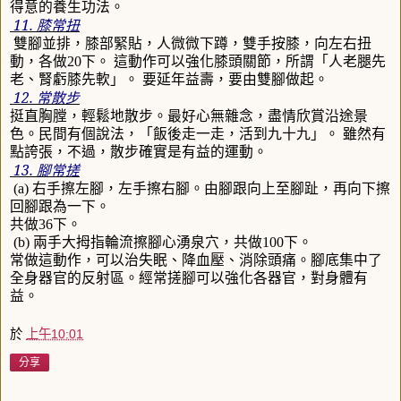
得意的養生功法。
11.
膝常扭
雙腳並排，膝部緊貼，人微微下蹲，雙手按膝，向左右扭
動，各做
20
下。
這動作可以強化膝頭關節，所謂「人老腿先
老、腎虧膝先軟」。
要延年益壽，要由雙腳做起。
12.
常散步
挺直胸膛，輕鬆地散步。最好心無雜念，盡情欣賞沿途景
色。民間有個說法，「飯後走一走，活到九十九」。
雖然有
點誇張，不過，散步確實是有益的運動。
13.
腳常搓
(a)
右手擦左腳，左手擦右腳。由腳跟向上至腳趾，再向下擦
回腳跟為一下。
共做
36
下。
(b)
兩手大拇指輪流擦腳心湧泉穴，共做
100
下。
常做這動作，可以治失眠、降血壓、消除頭痛。腳底集中了
全身器官的反射區。經常搓腳可以強化各器官，對身體有
益。
於
上午10:01
分享