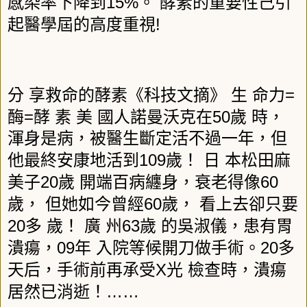
15%
感染率下降到
。
酵素的重要性己引
!
起醫學屆的高度重視
=
分
享救命的酵素《科技文摘》
生
命力
=
50
酶
酵
素
美
國人諾曼沃克在
歲
時，
渾身是病，被醫生斷定活不過一年，但
109
他最終安康地活到
歲！
日
本松田麻
20
60
美子
歲
開端百病纏身，衰老得像
60
歲，
但她如今曾經
歲，
看上去卻只要
20
63
多
歲！
廣
州
歲
的吳淑儀，患有胃
09
20
潰瘍，
年
入院等候開刀做手術。
多
X
天后，手術前再承受
光
檢查時，潰瘍
……
居然已消逝！