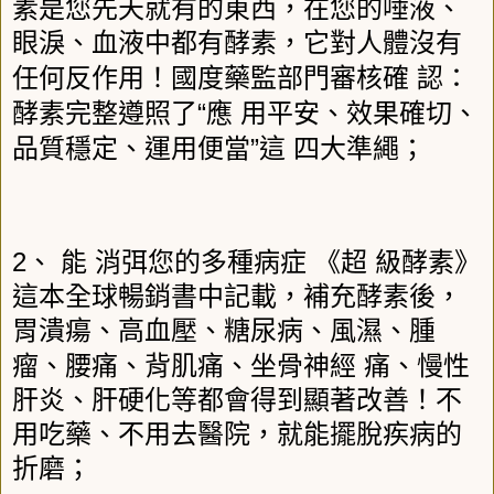
素是您先天就有的東西，在您的唾液、
眼淚、血液中都有酵素，它對人體沒有
任何反作用！國度藥監部門審核確
認：
“
酵素完整遵照了
應
用平安、效果確切、
”
品質穩定、運用便當
這
四大準繩；
2
、
能
消弭您的多種病症
《超
級酵素》
這本全球暢銷書中記載，補充酵素後，
胃潰瘍、高血壓、糖尿病、風濕、腫
瘤、腰痛、背肌痛、坐骨神經
痛、慢性
肝炎、肝硬化等都會得到顯著改善！不
用吃藥、不用去醫院，就能擺脫疾病的
折磨；