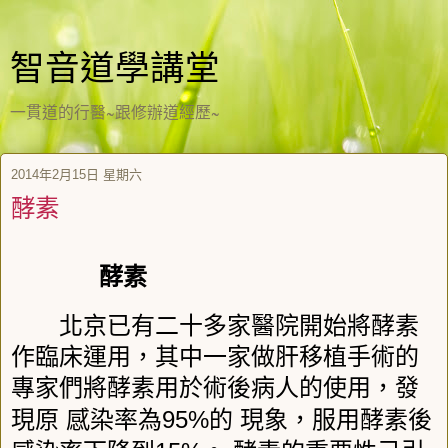
智音道學講堂
一貫道的行醫~跟修辦道經歷~
2014年2月15日 星期六
酵素
酵素
北京已有二十多家醫院開始將酵素
作臨床運用，其中一家做肝移植手術的
專家們將酵素用於術後病人的使用，發
95%
現原
感染率為
的
現象，服用酵素後