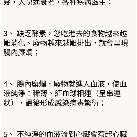
幾，人快速衰老，各種疾病滋生；
3
、
缺乏酵素，您吃進去的食物越來越
難消化、廢物越來越難排出，就會呈現
腸內糜爛；
4
、
腸內糜爛，廢物就進入血液，使血
液純淨：稀薄、紅血球相連（呈串連
狀），最後形成感染病毒繁衍；
5
、
不純淨的血液流到心臟會惹起心臟