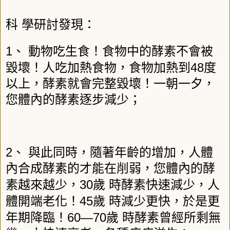
科
學研討發現：
1
、
動物吃生食！食物中的酵素不會被
48
毀壞！人吃加熱食物，食物加熱到
度
以上，酵素就會完整毀壞！一朝一夕，
您體內的酵素逐步減少；
2
、
與此同時，隨著年齡的增加，人體
內合成酵素的才能在削弱，您體內的酵
30
素越來越少，
歲
時酵素快速減少，人
45
體開端老化！
歲
時減少更快，於是更
60―70
年期降臨！
歲
時酵素曾經所剩無