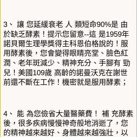
3
90%
、
讓
您延緩衰老
人
類短命
是
由
--
1959
於缺乏酵素！提示您留意
這
是
年
諾貝爾生理學獎得主科恩伯格說的！服
用酵素後，您會變得眼睛亮堂、臉色紅
潤、老年斑減少、精神充分、手腳有
勁
109
兒！美國
歲
高齡的諾曼沃克在謝世
前還不斷在工作！機密就是服用酵素；
4
、
能
為您儉省大量醫藥費！
補
充酵素
後，很多疾病慢慢神奇般地消逝了，您
的精神越來越好、身體越來越強壯，以