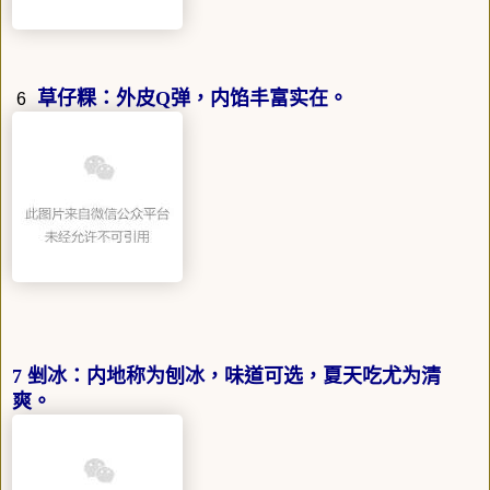
草仔粿：外皮Q弹，内馅丰富实在。
6
7 剉冰：内地称为刨冰，味道可选，夏天吃尤为清
爽。