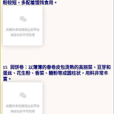
粉较短，多配着馄饨食用。
15 润饼卷：以薄薄的春卷皮包烫熟的高丽菜、豆芽和
蛋丝、花生粉、香菜、糖粉等成圆柱状，用料非常丰
富。