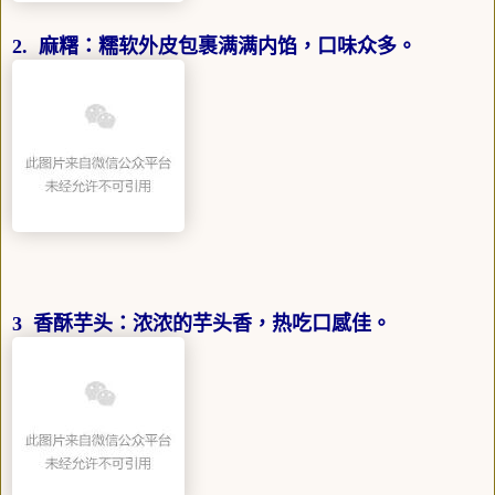
2. 麻糬：糯软外皮包裹满满内馅，口味众多。
3 香酥芋头：浓浓的芋头香，热吃口感佳。