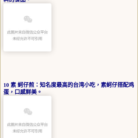
10 素 蚵仔煎：知名度最高的台湾小吃，素蚵仔搭配鸡
蛋，口感鲜美。