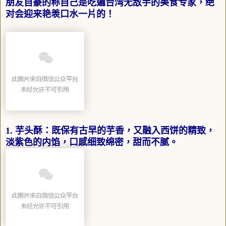
朋友自豪的称自己是吃遍台湾无敌手的美食专家，绝
对会迎来艳羡口水一片的！
1. 芋头酥：既保有古早的芋香，又融入西饼的精致，
淡紫色的内馅，口感细致绵密，甜而不腻。