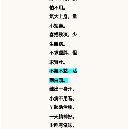
怕不用。
氣大上身，量
小短壽。
春捂秋凍，少
生雜病。
不求虛胖，但
求實壯。
不氣不愁，活
到白頭。
練出一身汗，
小病不用看。
早起活活腰，
一天精神好。
少吃有滋味，