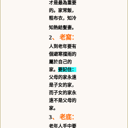
才是最為重要
的。家常飯，
粗布衣，知冷
知熱結髮妻。
2
、
老窩：
人到老年要有
個避寒擋雨的
屬於自己的
家。
要記住：
父母的家永遠
是子女的家，
而子女的家永
遠不是父母的
家。
3
、
老底：
老年人手中要