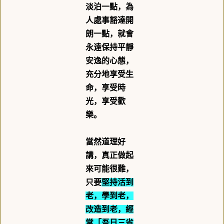
淡泊一點，為
人處事豁達開
朗一點，就會
永遠保持平靜
安逸的心態，
充分地享受生
命，享受時
光，享受歡
樂。
當然道理好
講，真正做起
來可能很難，
只要
堅持活到
老，學到老，
改造到老，經
常「吾日三省