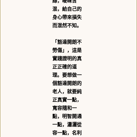
絲，曖昧含
混，給自己的
身心帶來損失
而混然不知。
「豁達開朗不
勞傷」，這是
實踐證明的真
正正確的道
理。要想做一
個豁達開朗的
老人，就要純
正真實一點，
寬容隨和一
點，明智開通
一點，瀟灑從
容一點，名利