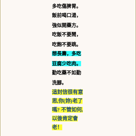
多吃傷脾胃。
飯前喝口湯，
強似開藥方。
吃飯不要鬧，
吃飽不要跳。
想長壽，多吃
豆腐少吃肉。
勤吃藥不如勤
洗腳。
這封信很有意
思
,
你
(
妳
)
老了
嗎
?
不管如何
,
以後肯定會
老！