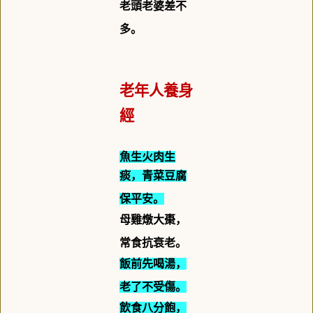
老頭老婆差不
多。
老年人養身
經
魚生火肉生
痰，青菜豆腐
保平安。
母雞燉大棗，
常食抗衰老。
飯前先喝湯，
老了不受傷。
飲食八分飽，