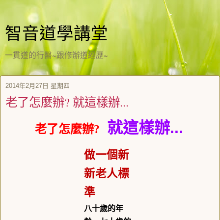
智音道學講堂
一貫道的行醫~跟修辦道經歷~
2014年2月27日 星期四
老了怎麼辦? 就這樣辦...
就這樣辦...
老了怎麼
辦?
做一個新
新老人標
準
八十歲的年