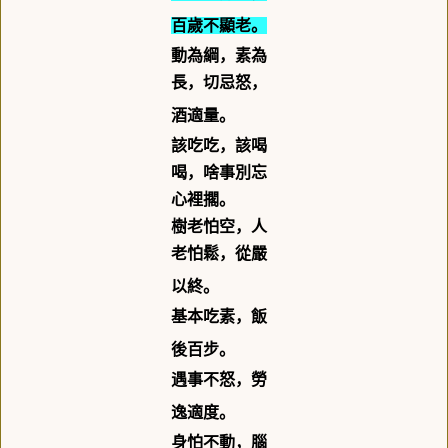
百歲不顯老。
動為綱，素為
長，切忌怒，
酒適量。
該吃吃，該喝
喝，啥事別忘
心裡擱。
樹老怕空，人
老怕鬆，從嚴
以終。
基本吃素，飯
後百步。
遇事不怒，勞
逸適度。
身怕不動，腦