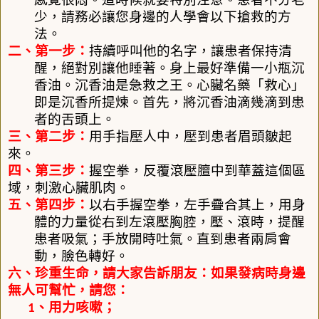
少，請務必讓您身邊的人學會以下搶救的方
法。
二、第一步：
持續呼叫他的名字，讓患者保持清
醒，絕對別讓他睡著。身上最好準備一小瓶沉
香油。沉香油是急救之王。心臟名藥「救心」
即是沉香所提煉。首先，將沉香油滴幾滴到患
者的舌頭上。
三、第二步：
用手指壓人中，壓到患者眉頭皺起
來。
四、第三步：
握空拳，反覆滾壓膻中到華蓋這個區
域，刺激心臟肌肉。
五、第四步：
以右手握空拳，左手疊合其上，用身
體的力量從右到左滾壓胸腔，壓、滾時，提醒
患者吸氣；手放開時吐氣。直到患者兩肩會
動，臉色轉好。
六、珍重生命，請大家告訴朋友：如果發病時身邊
無人可幫忙，請您：
、用力咳嗽；
1