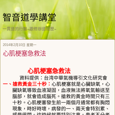
智音道學講堂
一貫道的行醫~跟修辦道經歷~
2014年2月10日 星期一
心肌梗塞急救法
心肌梗塞急救法
資料提供：台湾中華氣機導引文化研究會
一、搶救黃金三十秒：
心肌梗塞就是心臟缺氧，心
臟缺氧導致血液凝固，血液無法將氧氣輸送至
腦部，就會造成腦死。搶救的黃金時間只有三
十秒。心肌梗塞發生前一兩個月通常都有胸悶
現象，時好時壞，病發的一、兩天會特別累、
感覺很悶。這時候就要特別注意。患者不分老