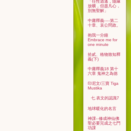
「任性逍遙，隨緣
放曠，但盡凡心，
別無聖解」
中庸釋義----第二
十章、哀公問政。
抱我一分鐘
Embrace me for
one minute
拾貳、格物致知釋
義(下)
中庸釋義18 第十
六章 鬼神之為德
印尼文/三寶 Tiga
Mustika
七.表文的認識7
地球暖化的名言
神課--修成神仙佛
聖必要完成之七門
功課