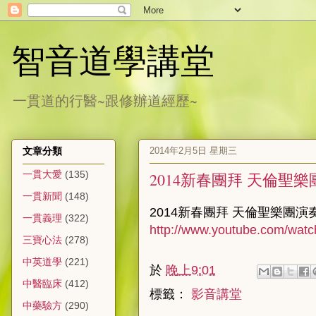
智音道學講堂
一貫道的行醫~跟修辦道經歷~
2014年2月5日 星期三
文章分類
一貫大愛
(135)
2014新春團拜 天倫聖
一貫新聞
(148)
2014新春團拜 天倫聖樂團演
一貫義理
(322)
http://www.youtube.com/wat
三寶心法
(278)
中英道學
(221)
於
晚上9:01
中醫臨床
(412)
標籤：
影音講堂
中藥驗方
(290)