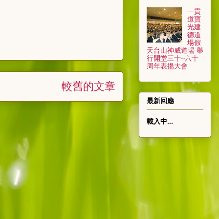
一貫
道寶
光建
德道
場假
天台山神威道場 舉
行開堂三十~六十
周年表揚大會
較舊的文章
最新回應
載入中...