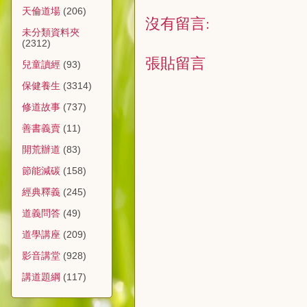
天倫道場
(206)
沒有留言:
未分類資料夾
(2312)
張貼留言
兒童讀經
(93)
保健養生
(3314)
修道故事
(737)
善書義賣
(11)
開荒辦道
(83)
節能減碳
(158)
經典釋義
(245)
道義問答
(49)
道學講座
(209)
影音講堂
(928)
講道題綱
(117)