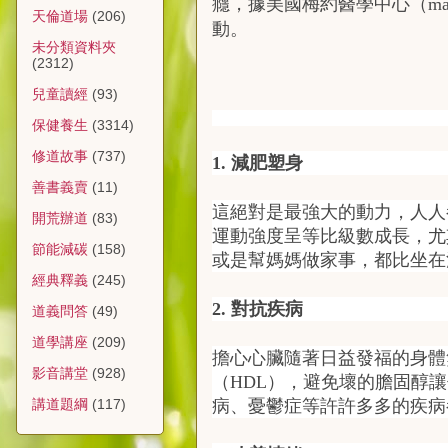
癮，據美國梅約醫學中心（ma
天倫道場
(206)
動。
未分類資料夾
(2312)
兒童讀經
(93)
保健養生
(3314)
修道故事
(737)
1. 減肥塑身
善書義賣
(11)
這絕對是最強大的動力，人人
開荒辦道
(83)
運動強度呈等比級數成長，尤
節能減碳
(158)
或是幫媽媽做家事，都比坐在
經典釋義
(245)
2. 對抗疾病
道義問答
(49)
道學講座
(209)
擔心心臟隨著日益發福的身體
影音講堂
(928)
（HDL），避免壞的膽固醇
病、憂鬱症等許許多多的疾病
講道題綱
(117)