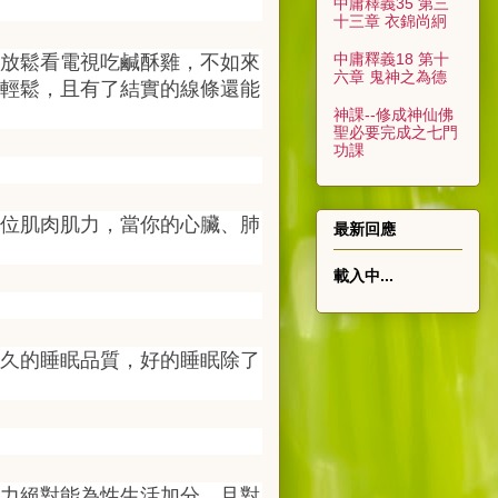
中庸釋義35 第三
十三章 衣錦尚絅
中庸釋義18 第十
放鬆看電視吃鹹酥雞，不如來
六章 鬼神之為德
輕鬆，且有了結實的線條還能
神課--修成神仙佛
聖必要完成之七門
功課
位肌肉肌力，當你的心臟、肺
最新回應
載入中...
久的睡眠品質，好的睡眠除了
力絕對能為性生活加分，且對