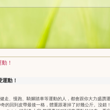
運動！
愛運動！
健走、慢跑、騎腳踏車等運動的人，都會跟你大力盛讚運
神奇的回到皮帶最後一格，體重跟著掉了好幾公斤。沒錯