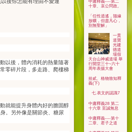
看完以後你怎能有理由不愛運
中庸釋義----第二
十章、哀公問政。
「任性逍遙，隨緣
放曠，但盡凡心，
別無聖解」
一貫
道寶
光建
德道
場假
天台山神威道場 舉
動以後，體內消耗的熱量隨著
行開堂三十~六十
周年表揚大會
常零碎片段，多走路、爬樓梯
拾貳、格物致知釋
義(下)
七.表文的認識7
中庸釋義28 第二
動就能提升身體內好的膽固醇
十六章 至誠無息
上身。另外像是關節炎、糖尿
中庸釋義----第十
二章、君子之道