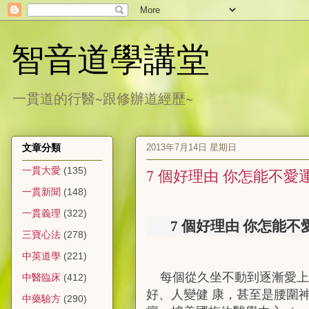
智音道學講堂
一貫道的行醫~跟修辦道經歷~
2013年7月14日 星期日
文章分類
一貫大愛
(135)
7 個好理由 你怎能不愛
一貫新聞
(148)
一貫義理
(322)
7
個好理由
你怎能不
三寶心法
(278)
中英道學
(221)
每個從久坐不動到逐漸愛上
中醫臨床
(412)
好、人變健 康，甚至是腰圍
中藥驗方
(290)