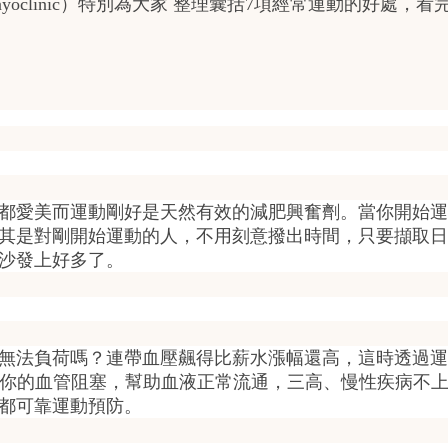
yoclinic）特別為大家 整理囊括7項經常運動的好處，
都愛美而運動剛好是天然有效的減肥興奮劑。當你開始運
其是對剛開始運動的人，不用刻意撥出時間，只要擷取日
沙發上好多了。
無法負荷嗎？連帶血壓飆得比薪水漲幅還高，這時透過運
讓你的血管阻塞，幫助血液正常流通，三高、慢性疾病不
都可靠運動預防。