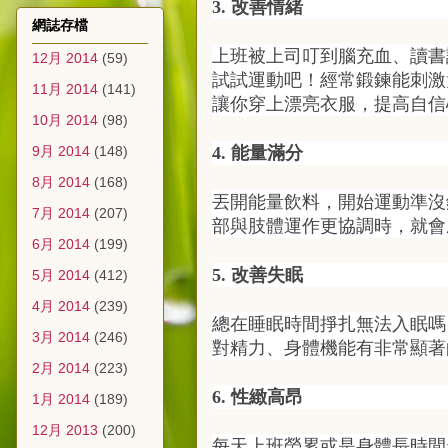
3. 改善情緒
網誌存檔
上班被上司叮到腦充血、讀書
12月 2014
(59)
試試運動吧！經常鍛鍊能刺激
11月 2014
(141)
讓你穿上漂亮衣服，提高自信
10月 2014
(98)
9月 2014
(148)
4. 能量滿分
8月 2014
(168)
丟開能量飲料，開始運動準沒
7月 2014
(207)
部與肢體運作更協調時，就會
6月 2014
(199)
5. 改善失眠
5月 2014
(412)
4月 2014
(239)
總在睡眠時間掙扎無法入眠嗎
3月 2014
(246)
對精力、身體機能有非常顯著
2月 2014
(223)
6. 性緻高昂
1月 2014
(189)
12月 2013
(200)
每天上班勞累或是身體長時間