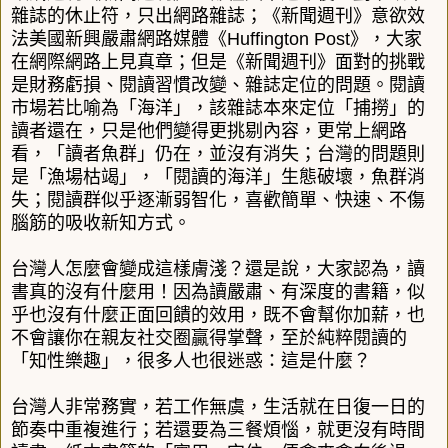
雜誌的休止符，只出網路雜誌；《新聞週刊》意欲效
法美國新興嚴肅網路媒體《Huffington Post》，大家
在網際網路上見真章；但是《新聞週刊》面對的挑戰
是財務虧損、閱讀習慣改變、雜誌定位的問題。閱讀
市場若比喻為「海洋」，該雜誌本來定位「捕撈」的
讀者還在，只是他們變得更挑剔內容，更常上網路
看，「讀者魚群」仍在，並沒有消失；台灣的問題則
是「漁場枯竭」，「閱讀的海洋」生態破壞，魚群消
失；閱讀群似乎逐漸弱智化，喜歡簡單、快速、不傷
腦筋的吸收新知方式。
台灣人怎麼會變成這樣膚淺？還是說，大家認為，讀
書真的沒有什麼用！因為讀嚴肅、有深度的書籍，似
乎也沒有什麼正面回饋的效用，既不會幫你加薪，也
不會讓你在親友社交圈贏得掌聲，至於純粹閱讀的
「知性樂趣」，很多人也很迷惑：這是什麼？
台灣人非常務實，若工作無虞，生活就在日復一日的
節奏中重複進行；若還要為三餐煩惱，就更沒有時間