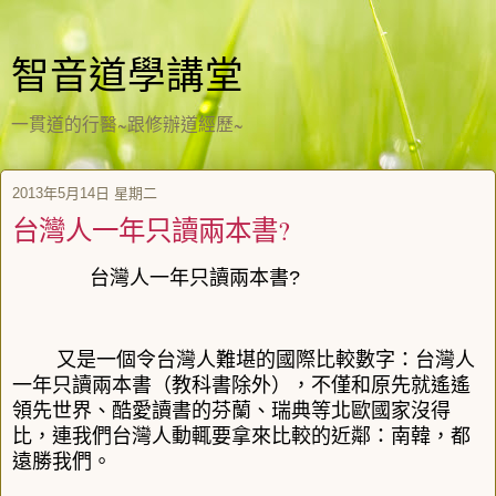
智音道學講堂
一貫道的行醫~跟修辦道經歷~
2013年5月14日 星期二
台灣人一年只讀兩本書?
台灣人一年只讀兩本書?
又是一個令台灣人難堪的國際比較數字：台灣人
一年只讀兩本書（教科書除外），不僅和原先就遙遙
領先世界、酷愛讀書的芬蘭、瑞典等北歐國家沒得
比，連我們台灣人動輒要拿來比較的近鄰：南韓，都
遠勝我們。