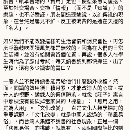
讀書，紙本書籍的「實用」定位，便愈來愈向後退。
至於社交場合、交換「情報」（而不是「知識」）的
樂趣，也不必嚴謹，朋友間道聽途說、以訛傳訛的現
象，在台灣是屢見不鮮，反正被消費的是遠在天邊的
「名人」。
如果我們不能改變這樣的生活習慣和消費習性，再怎
麼呼籲鼓吹閱讀風氣都是無效的，因為在人們的日常
生活裡，並沒有給閱書留個位置；再說，很多人在學
生時代為了應付考試，每天讀書讀到都快抓狂，出了
學校，還有多少讀書的胃口？
一般人並不覺得讀書能帶給他們什麼額外收穫。然
而，閱讀的效用須日積月累，才能改造人的心靈、提
升人的視野、錘鍊人的價值體系，就像《莊子》寓言
中那棵沒有被砍掉當家具的「櫟樹」：「無用之用，
是為大用」。「文化改變」一直是文化人類學探討的
重要課題。「文化改變」就是中國人說過的「移風易
俗」，而台灣人集體不讀書的社會現象，正是一個
「移風易俗」的挑戰，就算有一、兩個國際評比的刺