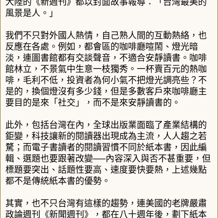
大陸的《新週刊》都以封面故事報導：「台灣最美的
風景是人。」
我們不只對外國人熱情，自己熟人間的互動熱絡，也
反應在各處。例如，都會區的咖啡廳喧鬧、燈光暗
淡，連圖書館都有交談聲音，不適合安靜讀書。咖啡
館林立，不景氣中生意一枝獨秀。一杯賣百元的熱咖
啡，毛利不低，投資者為何小氣不把燈光調亮些？不
是的，換個燈沒有多少錢，但是多數客戶來咖啡廳主
要目的是來「社交」，而不是來安靜讀書的。
此外，包括台灣在內，全球出版業面臨了產業結構的
鉅變，科技讓新的閱讀器出現成為主流，人人趨之若
騖；而電子書讀者的閱讀習慣不同於紙本書，因此編
輯、選題也要跟著改變──內容深入與否不甚重要，但
標題要突出、話題性要高、速度要快要熱，上述幾點
都不是傳統紙本書的優勢。
其實，也不只台灣有這樣的趨勢，連美國的老牌嚴肅
政論週刊《新聞週刊》，都在八十週年後，劃下紙本