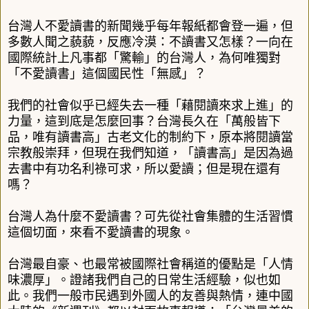
台灣人不愛讀書的新聞幾乎每年報紙都會登一遍，但
多數人聞之藐藐，反應冷漠：不讀書又怎樣？一向在
國際統計上凡事都「驚輸」的台灣人，為何唯獨對
「不愛讀書」這個國民性「無感」？
我們的社會似乎已經失去一種「藉閱讀來求上進」的
力量，這到底是怎麼回事？台灣長久在「萬般皆下
品，唯有讀書高」古老文化的制約下，原本將閱讀當
宗教般崇拜，但現在我們知道，「讀書高」是因為過
去書中有功名利祿可求，所以愛讀；但是現在還有
嗎？
台灣人為什麼不愛讀書？可先從社會集體的生活習慣
這個切面，來看不愛讀書的現象。
台灣最自豪、也最常被國際社會稱道的優點是「人情
味濃厚」。證諸我們自己的日常生活經驗，似也如
此。我們一般市民遇到外國人的友善與熱情，連中國