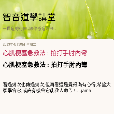
智音道學講堂
一貫道的行醫~跟修辦道經歷~
2013年4月30日 星期二
心肌梗塞急救法 : 拍打手肘內彎
心肌梗塞急救法
:
拍打手肘內彎
看過幾次也傳過幾次,但再看還是覺得滿有心得,希望大
家學會它,或許有機會它能救人命ㄋ !….jame