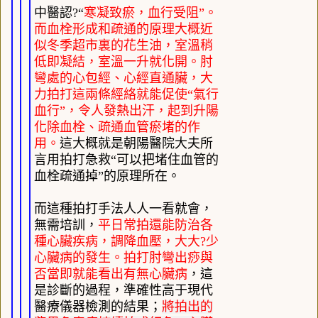
中醫認?“
寒凝致瘀，血行受阻”。
而血栓形成和疏通的原理大概近
似冬季超市裏的花生油，室溫稍
低即凝結，室溫一升就化開。肘
彎處的心包經、心經直通臟，大
力拍打這兩條經絡就能促使“氣行
血行”，令人發熱出汗，起到升陽
化除血栓、疏通血管瘀堵的作
用。
這大概就是朝陽醫院大夫所
言用拍打急救“可以把堵住血管的
血栓疏通掉”的原理所在。
而這種拍打手法人人一看就會，
無需培訓，
平日常拍還能防治各
種心臟疾病，調降血壓，大大?少
心臟病的發生。拍打肘彎出痧與
否當即就能看出有無心臟病
，這
是診斷的過程，準確性高于現代
醫療儀器檢測的結果；
將拍出的