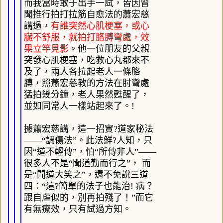
而我當時敢于出手一試，皆因曾
聞推行拍打拉筋自愈法的蕭宏慈
講過，
有誰突然心肌梗塞，或心
臟不舒服，就拍打胳膊彎處，效
果立竿見影
。他一位朋友的父親
突發心肌梗塞，吃救心丸都來不
及了，兩人各拉起老人一條胳
膊，照蕭宏慈教的方法在肘彎處
猛拍幾分鐘，老人果然甦醒了，
並如同常人一樣站起來了。
!
據蕭宏慈講，這一招實?道家秘法
——“調傷法”。此法鮮?人知，只
因“道不輕傳”，怕“所傳非人”——
很多人不是“聞道勤而行之”， 而
是“聞道大笑之”，還不免說三道
四：“這?簡單的法子也能治
!
病？
跟自虐似的，別再拍殘了！”而它
有無療效，只有試過方知。