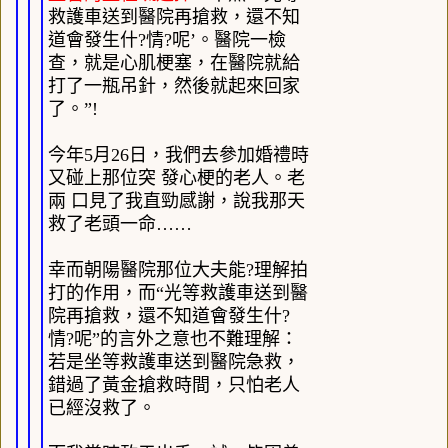
救護車送到醫院再搶救，還不知
道會發生什?情?呢’。醫院一檢
查，就是心肌梗塞，在醫院就給
打了一瓶吊針，然後就起來回家
了。”
!
今年
5
月
26
日，我們去參加婚禮時
又碰上那位突 發心梗的老人。老
兩 口見了我直勁感謝，說我那天
救了老頭一命……
幸而朝陽醫院那位大夫能?理解拍
打的作用，而“光等救護車送到醫
院再搶救，還不知道會發生什?
情?呢”的言外之意也不難理解：
若是坐等救護車送到醫院急救，
錯過了黃金搶救時間，只怕老人
已經沒救了。