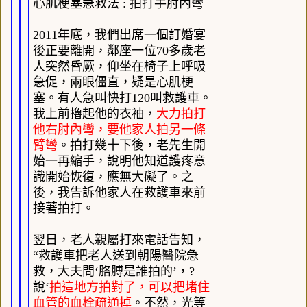
心肌梗塞急救法
:
拍打手肘內彎
2011
年底，我們出席一個訂婚宴
後正要離開，鄰座一位
70
多歲老
人突然昏厥，仰坐在椅子上呼吸
急促，兩眼僵直，疑是心肌梗
塞。有人急叫快打
120
叫救護車。
我上前擼起他的衣袖，
大力拍打
他右肘內彎，要他家人拍另一條
臂彎
。拍打幾十下後，老先生開
始一再縮手，說明他知道護疼意
識開始恢復，應無大礙了。之
後，我告訴他家人在救護車來前
接著拍打。
翌日，老人親屬打來電話告知，
“救護車把老人送到朝陽醫院急
救，大夫問‘胳膊是誰拍的’，?
說‘
拍這地方拍對了，可以把堵住
血管的血栓疏通掉
。不然，光等