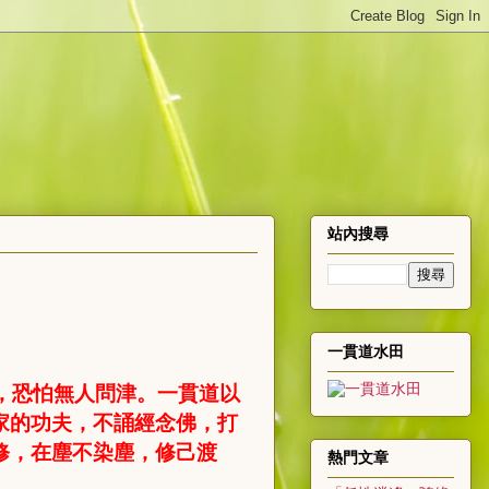
站內搜尋
一貫道水田
，恐怕無人問津。一貫道以
家的功夫，不誦經念佛，打
修，在塵不染塵，修己渡
熱門文章