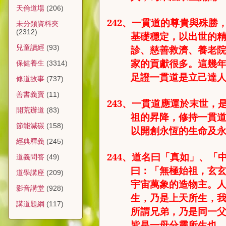
天倫道場
(206)
242
、一貫
道的尊貴與殊勝
未分類資料夾
(2312)
基礎穩定，以出世的
診、慈善救濟、養老院
兒童讀經
(93)
家的貢獻很多。這幾
保健養生
(3314)
足證一貫道是立己達
修道故事
(737)
善書義賣
(11)
243
、
一貫道應運於末世，
開荒辦道
(83)
祖的昇降，修持一貫
節能減碳
(158)
以開創永恆的生命及
經典釋義
(245)
244
、
道名曰「真如」、「
道義問答
(49)
曰：「無極始祖，玄
道學講座
(209)
宇宙萬象的造物主。
影音講堂
(928)
生，乃是上天所生，
講道題綱
(117)
所謂兄弟，乃是同一
皆是一母分靈所生也