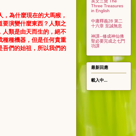
英文三寶 The
Three Treasures
in English
人，為什麼現在的大馬猴，
中庸釋義28 第二
道要演變什麼東西？人類之
十六章 至誠無息
，人類是由天而生的，絕不
神課--修成神仙佛
成種種機器，但是任何貴重
聖必要完成之七門
功課
是吾們的始祖，所以我們的
最新回應
載入中...