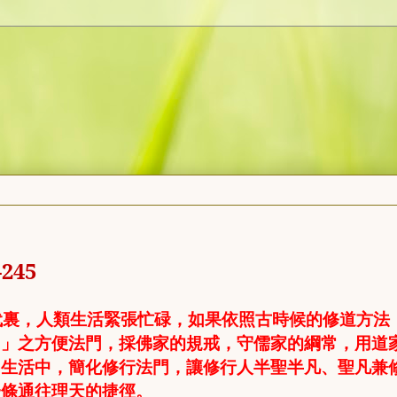
-245
代裏，人類生活緊張忙碌，如果依照古時候的修道方法
功」之方便法門，採佛家的規戒，守儒家的綱常，用道
常生活中，簡化修行法門，讓修行人半聖半凡、聖凡兼
一條通往理天的捷徑。