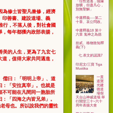
「任性逍遙，隨緣
放曠，但盡凡心，
別無聖解」
因為修士皆聖凡兼修，經濟
、印善書、建設道場、義
中庸釋義----第二
十章、哀公問政。
推行，不落人後，對社會國
中庸釋義18 第十
舉，每年都獲內政部表揚，
六章 鬼神之為德
拾貳、格物致知釋
義(下)
善美的人生，更為了九玄七
七.表文的認識7
大道，值得大家共同邁進，
印尼文/三寶 Tiga
Mustika
一貫
。儒曰：「明明上帝」、道
道寶
曰：「安拉真宰」。也就是
光建
德道
類不可能在凡間同一胞胎所
場假
天台山神威道場 舉
曰：「四海之內皆兄弟」。
行開堂三十~六十
極老母也。所以說我們的靈性
周年表揚大會