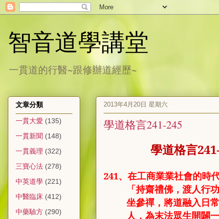
智音道學講堂
一貫道的行醫~跟修辦道經歷~
2013年4月20日 星期六
文章分類
一貫大愛
(135)
學道格言241-245
一貫新聞
(148)
學道格言
241
一貫義理
(322)
三寶心法
(278)
241
、
在工商業業社會的時
中英道學
(221)
「持齋禮佛，渡人行
中醫臨床
(412)
坐參禪，將道融入日
中藥驗方
(290)
人，為末法眾生開闢