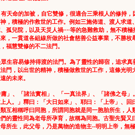
，有天命的加被，自它雙修，很適合三乘根人的修持，
精神，積極的作救世的工作。例如三施佈道、渡人求道
、孤兒院，以及天災人禍‥‥等的急難救助，無不積極
年來，一貫道各組線所做的社會慈善公益事業，不勝枚
人，福慧雙修的不二法門。
是眾生容易修持得渡的法門。為了靈性的歸宿，追求真
道法門，以出世的精神，積極做救世的工作，這條光明
永遠的未來。
中庸」、「諸法實相」、「一真法界」、「諸佛之母」
玄上人。」釋曰：「大日如來」、耶曰：「上帝」、回
人類互相稱呼曰同胞，所謂同胞就是同一胞胎所生，人
我們的靈性同為老
母所孕育，故稱為同胞。
古聖先賢又
父母所生，此父母，乃是萬物的造物主
--
明明上帝，無
。