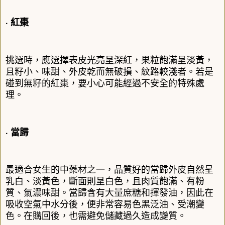
‧ 紅棗
挑選時，應選擇表皮光亮呈深紅，果粒飽滿呈淡黃，
且籽小、味甜、外皮乾而無破損、紋路較淺者。若是
碰到無籽的紅棗，要小心可能經過不安全的特殊處
理。
‧ 當歸
最適合女生的中藥材之一，品質好的當歸外皮自然呈
乳白、淡黃色，斷面則呈白色，且肉質飽滿、有粉
質、氣濃味甜。當歸含有大量庶糖和揮發油，因此在
吸收空氣中水分後，便非常容易色黑泛油、受潮變
色。在購回後，也需避免儲藏過久造成變質。