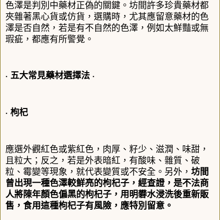
色澤是判別中藥材正偽的關鍵。坊間許多珍貴藥材都
夾雜著黑心貨或仿貨，選購時，尤其應留意藥材的色
澤是否自然，若是有不自然的色澤，例如太鮮豔或無
瑕疵，都應有所警覺。
‧ 五大常見藥材選擇法 ‧
‧ 枸杞
應選外觀紅色或紫紅色，肉厚、籽少、滋潤、味甜，
且粒大；反之，若是外表暗紅，有酸味、雜質、破
粒、霉變等現象，就代表變質或不安全。另外，
坊間
曾出現一種色澤較鮮亮的枸杞子，經查證，是不法商
人將陳年顏色偏黑的枸杞子，用明礬水浸洗後重新販
售，食用這種枸杞子有風險，應特別留意。