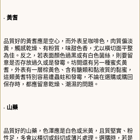
‧ 黃耆
品質好的黃耆應是空心，而外表呈咖啡色，肉質偏淡
黃，觸感乾燥、有粉質，味甜色香，尤以橫切面平整
為佳。反之，若表面顏色過黑或有白色菌絲，則要留
意是否存放過久或是發霉。坊間還有另一種蜜炙黃
耆，外表有一層棕黃色、含有醣類和黏液質的黏蜜，
這類黃耆特別容易遭蟲蛀和發霉，不論在選購或購回
保存時，都應留意乾燥、潮濕的問題。
‧ 山藥
品質好的山藥，色澤應是白色或米黃，且質堅實、粉
性足，多會以橫切或斜切成薄片處理。選購時，若是