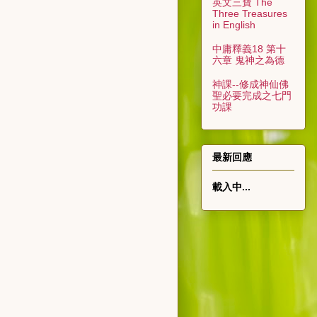
英文三寶 The
Three Treasures
in English
中庸釋義18 第十
六章 鬼神之為德
神課--修成神仙佛
聖必要完成之七門
功課
最新回應
載入中...