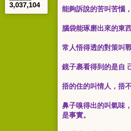
3,037,104
能夠訴說的苦叫苦惱
腦袋能琢磨出來的東
常人悟得透的對策叫
鏡子裹看得到的是自 
捂的住的叫情人，捂
鼻子嗅得出的叫氣味
是事實。