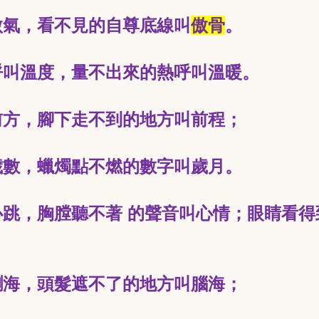
傲氣，看不見的自尊底線叫
傲骨
。
呼叫溫度，量不出來的熱呼叫溫暖。
前方，腳下走不到的地方叫前程；
歲數，蠟燭點不燃的數字叫歲月。
跳，胸膛聽不著 的聲音叫心情；
眼睛看得
；
瀏海，頭髮遮不了的地方叫腦海；