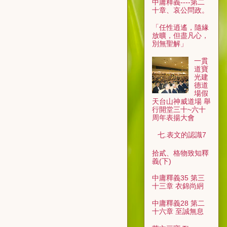
中庸釋義----第二
十章、哀公問政。
「任性逍遙，隨緣
放曠，但盡凡心，
別無聖解」
一貫
道寶
光建
德道
場假
天台山神威道場 舉
行開堂三十~六十
周年表揚大會
七.表文的認識7
拾貳、格物致知釋
義(下)
中庸釋義35 第三
十三章 衣錦尚絅
中庸釋義28 第二
十六章 至誠無息