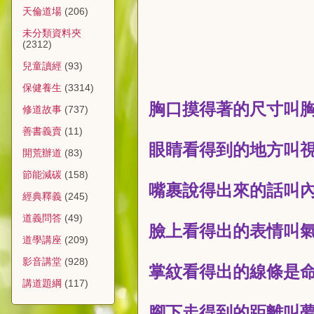
天倫道場
(206)
未分類資料夾
(2312)
兒童讀經
(93)
保健養生
(3314)
胸口摸得著的尺寸叫
修道故事
(737)
善書義賣
(11)
眼睛看得到的地方叫
開荒辦道
(83)
節能減碳
(158)
嘴裹說得出來的話叫
經典釋義
(245)
道義問答
(49)
臉上看得出的表情叫
道學講座
(209)
影音講堂
(928)
掌紋看得出的線條是
講道題綱
(117)
腳下走得到的距離叫