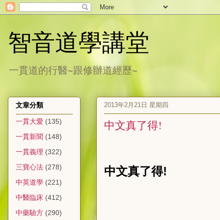
智音道學講堂
一貫道的行醫~跟修辦道經歷~
2013年2月21日 星期四
文章分類
一貫大愛
(135)
中文真了得!
一貫新聞
(148)
一貫義理
(322)
三寶心法
(278)
中文真了得
!
中英道學
(221)
中醫臨床
(412)
中藥驗方
(290)