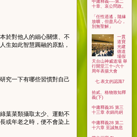
中庸釋義----第二
十章、哀公問政。
「任性逍遙，隨緣
放曠，但盡凡心，
別無聖解」
本於對他人的
細
心關懷、不
一貫
道寶
人生如此智慧
圓
融的原點，
光建
德道
場假
天台山神威道場 舉
行開堂三十~六十
周年表揚大會
研究一下有哪些習慣對自己
七.表文的認識7
拾貳、格物致知釋
義(下)
中庸釋義35 第三
十三章 衣錦尚絅
綠葉菜類攝取太少、運動不
長或年老之時，便不會染上
中庸釋義28 第二
十六章 至誠無息