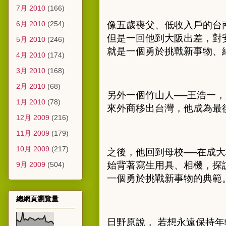
7月 2010
(166)
6月 2010
(254)
像五歲喪父、低收入戶的台
但是一回他到大阪出差，對
5月 2010
(246)
就是一個勇於挑戰新事物、
4月 2010
(174)
3月 2010
(168)
2月 2010
(68)
另外一個竹山人
──
王浩一，
1月 2010
(78)
來外商移出台灣，他成為最
12月 2009
(216)
11月 2009
(179)
10月 2009
(217)
之後，他回到母校
──
在成大
始背著寫生用具、相機，探
9月 2009
(504)
一個勇於挑戰新事物的典範
總網頁瀏覽量
日野原說， 若想永遠保持