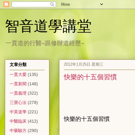
智音道學講堂
一貫道的行醫~跟修辦道經歷~
2012年1月25日 星期三
文章分類
一貫大愛
(135)
快樂的十五個習慣
一貫新聞
(148)
一貫義理
(322)
三寶心法
(278)
中英道學
(221)
快樂的十五個習慣
中醫臨床
(412)
中藥驗方
(290)