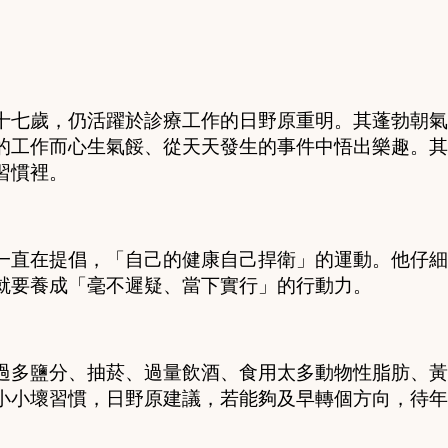
十七歲，仍活躍於診療工作的日野原重
明
。其蓬勃朝氣
的工作而心生氣餒、從天天發生的事件
中
悟出樂趣。其
習慣裡。
一直在提倡，「自己的健康自己捍衛」的運動。他仔細
就要養成「毫不遲疑、當下實行」的行動力。
過多鹽分、抽菸、過量飲酒、食用太多動物性脂肪、黃
小小壞習慣，日野原建議，若能夠及早轉個方向，待年