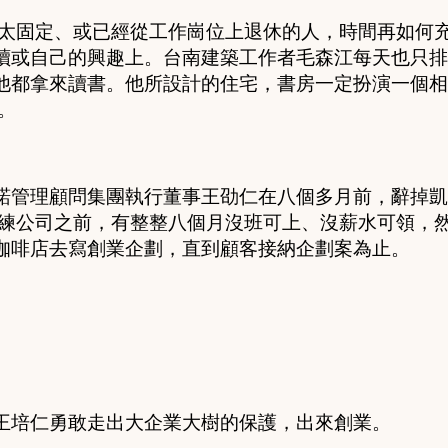
不太固定、或已經從工作崗位上退休的人，時間再如何
讀或自己的興趣上。台南建築工作者毛森江每天也只排
他都拿來讀書。他所設計的住宅，書房一定扮演一個相
。
管理顧問集團執行董事王劭仁在八個多月前，辭掉凱
訓練公司之前，有整整八個月沒班可上、沒薪水可領，
咖啡店去寫創業企劃，直到顧客接納企劃案為止。
王培仁勇敢走出大企業大樹的保護，出來創業。