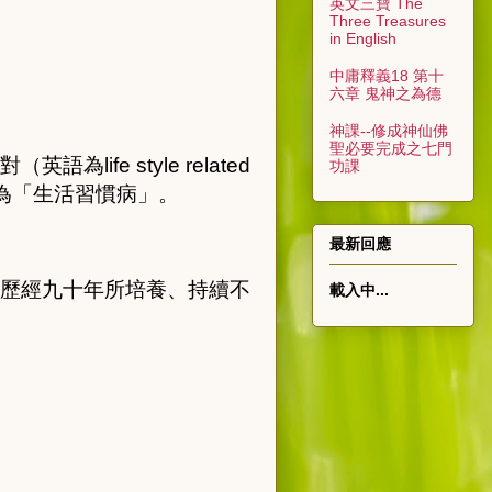
英文三寶 The
Three Treasures
in English
中庸釋義18 第十
六章 鬼神之為德
神課--修成神仙佛
聖必要完成之七門
對（英語為
life style related
功課
為「生活習慣病」。
最新回應
歷經九十年所培養、持續不
載入中...