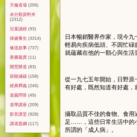
天倫道場
(206)
未分類資料夾
(2312)
兒童讀經
(93)
日本暢銷醫界作家，現今九
保健養生
(3314)
輕易向疾病低頭、不因忙碌
修道故事
(737)
就蘊藏在他的一顆心與生活
善書義賣
(11)
開荒辦道
(83)
節能減碳
(158)
從一九七五年開始，日野原
經典釋義
(245)
有好處，既然知道有好處，
道義問答
(49)
道學講座
(209)
攝取品質不佳的食物、食用
影音講堂
(928)
足……，這些日常生活中的
講道題綱
(117)
所謂的「成人病」。