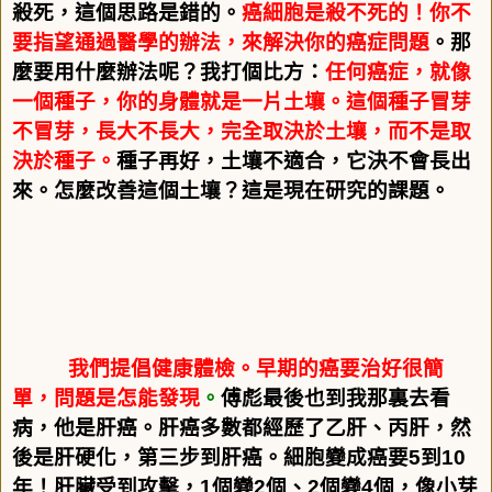
殺死，這個思路是錯的。
癌細胞是殺不死的！你不
要指望通過醫學的辦法，來解決你的癌症問題
。那
麼要用什麼辦法呢？我打個比方：
任何癌症，就像
一個種子，你的身體就是一片土壤。這個種子冒芽
不冒芽，長大不長大，完全取決於土壤，而不是取
決於種子。
種子再好，土壤不適合，它決不會長出
來。怎麼改善這個土壤？這是現在研究的課題。
我們提倡健康體檢。早期的癌要治好很簡
單，問題是怎能發現
。
傅彪最後也到我那裏去看
病，他是肝癌。肝癌多數都經歷了乙肝、丙肝，然
後是肝硬化，第三步到肝癌。細胞變成癌要
5
到
10
年！肝臟受到攻擊，
1
個變
2
個、
2
個變
4
個，像小芽