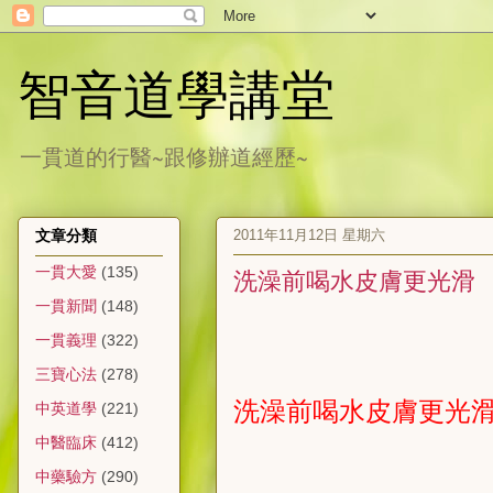
智音道學講堂
一貫道的行醫~跟修辦道經歷~
2011年11月12日 星期六
文章分類
一貫大愛
(135)
洗澡前喝水皮膚更光滑
一貫新聞
(148)
一貫義理
(322)
三寶心法
(278)
洗澡前喝水皮膚更光
中英道學
(221)
中醫臨床
(412)
中藥驗方
(290)