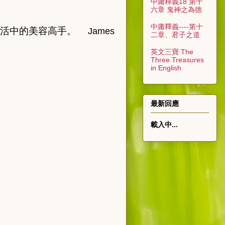
中庸釋義18 第十
六章 鬼神之為德
中庸釋義----第十
活
中
的美容高手。
James
二章、君子之道
英文三寶 The
Three Treasures
in English
最新回應
載入中...