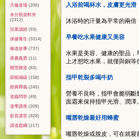
入浴前喝杯水，皮膚更光滑
天倫道場
(206)
未分類資料夾
(2312)
沐浴時的汗量為平常的兩倍
兒童讀經
(93)
早餐吃水果健
康
又美容
保健養生
(3314)
修道故事
(737)
水果是美容、健
康
的聖品，
善書義賣
(11)
上才想吃水果，就僅與銅等
開荒辦道
(83)
指甲乾裂多喝牛奶
節能減碳
(158)
經典釋義
(245)
營養不良時，指甲會脆弱斷
道義問答
(49)
面霜來保持指甲光滑、潤澤
道學講座
(209)
影音講堂
(928)
嘴唇乾燥最好用蜂蜜
講道題綱
(117)
嘴唇乾燥或脫皮，可在就寢