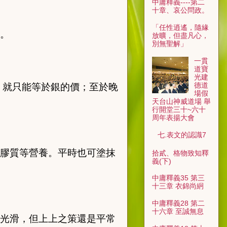
中庸釋義----第二
十章、哀公問政。
「任性逍遙，隨緣
。
放曠，但盡凡心，
別無聖解」
一貫
道寶
光建
德道
，就只能等於銀的價；至於晚
場假
天台山神威道場 舉
行開堂三十~六十
周年表揚大會
七.表文的認識7
膠質等營養。平時也可塗抹
拾貳、格物致知釋
義(下)
中庸釋義35 第三
十三章 衣錦尚絅
中庸釋義28 第二
十六章 至誠無息
光滑，但上上之策還是平常