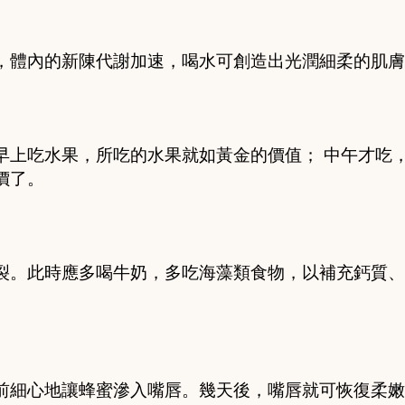
，
體
內的
新
陳代謝加速，喝水可創造出光潤
細
柔的肌膚
早上吃水果，所吃的水果就如黃
金
的價值；
中
午才吃
價了。
裂。此時應多喝牛奶，多吃
海
藻類食物，以補充鈣質、
。
前
細
心地讓蜂蜜滲入嘴唇。幾天後，嘴唇就可恢復柔嫩