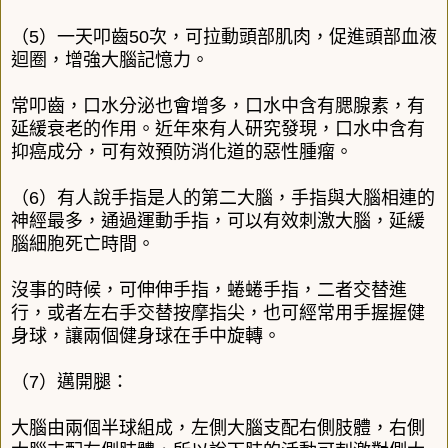
（
5
）一天叩齒
50
次，可拉動頭部肌肉，促進頭部血液
迴圈，增強大腦記憶力。
常叩齒，口水分泌也會增多，口水中含有腮腺素，有
延緩衰老的作用。近年來有人研究發現，口水中含有
抑癌成分，可有效預防消化道的惡性腫瘤。
（
6
）有人說手指是人的第二大腦，手指與大腦相連的
神經最多，通過運動手指，可以有效刺激大腦，延緩
腦細胞死亡時間。
沒事的時候，可伸伸手指，蜷蜷手指，二者交替進
行，或者左右手交替按摩指尖，也可經常用手握握健
身球，讓兩個健身球在手中旋轉。
（
7
）邁開腿：
大腦由兩個半球組成，左側大腦支配右側肢體，右側