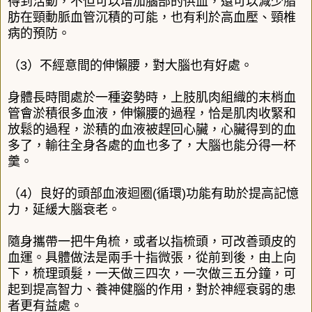
得到活動，不但可以增加腦部的供血，還可以減少脂
肪在頸動脈血管沉積的可能，也有利於高血壓、頸椎
病的預防。
（
3
）不經意間的伸懶腰，對大腦也有好處。
身體長時間處於一種姿勢時，上肢肌肉組織的末梢血
管會淤積很多血液，伸懶腰的過程，恰是肌肉收緊和
放鬆的過程，淤積的血液被趕回心臟，心臟得到的血
多了，輸往全身各處的血也多了，大腦也能分得一杯
羹。
（
4
）良好的頭部血液迴圈
(
循環
)
功能有助於提高記憶
力，延緩大腦衰老。
隨身攜帶一把牛角梳，或者以指梳頭，可改善頭皮的
血運。具體做法是兩手十指微張，從前到後，由上向
下，梳理頭髮，一天做三四次，一次做三五分鐘，可
起到提高智力、養神健腦的作用，對於神經衰弱的患
者更有益處。