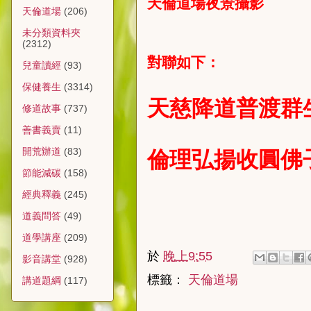
天倫道場夜景攝影
天倫道場
(206)
未分類資料夾
(2312)
對聯如下：
兒童讀經
(93)
保健養生
(3314)
天慈降道普渡群
修道故事
(737)
善書義賣
(11)
倫理弘揚收圓佛
開荒辦道
(83)
節能減碳
(158)
經典釋義
(245)
道義問答
(49)
道學講座
(209)
於
晚上9:55
影音講堂
(928)
標籤：
天倫道場
講道題綱
(117)