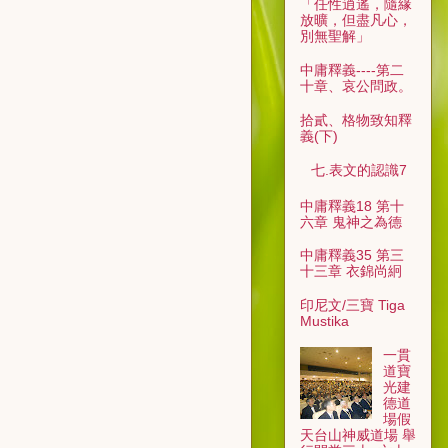
「任性逍遙，隨緣
放曠，但盡凡心，
別無聖解」
中庸釋義----第二
十章、哀公問政。
拾貳、格物致知釋
義(下)
七.表文的認識7
中庸釋義18 第十
六章 鬼神之為德
中庸釋義35 第三
十三章 衣錦尚絅
印尼文/三寶 Tiga
Mustika
一貫
道寶
光建
德道
場假
天台山神威道場 舉