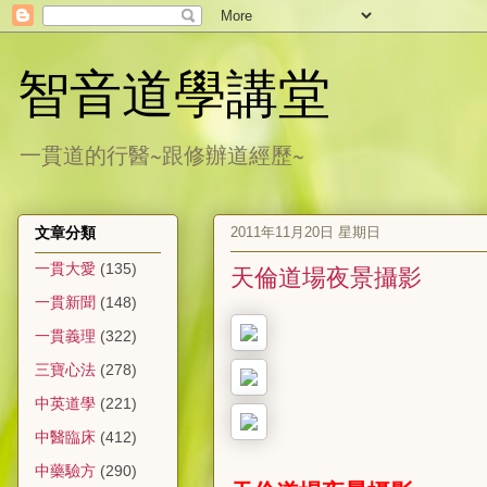
智音道學講堂
一貫道的行醫~跟修辦道經歷~
2011年11月20日 星期日
文章分類
一貫大愛
(135)
天倫道場夜景攝影
一貫新聞
(148)
一貫義理
(322)
三寶心法
(278)
中英道學
(221)
中醫臨床
(412)
中藥驗方
(290)