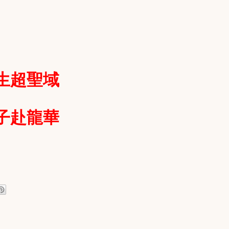
生超聖域
子赴龍華