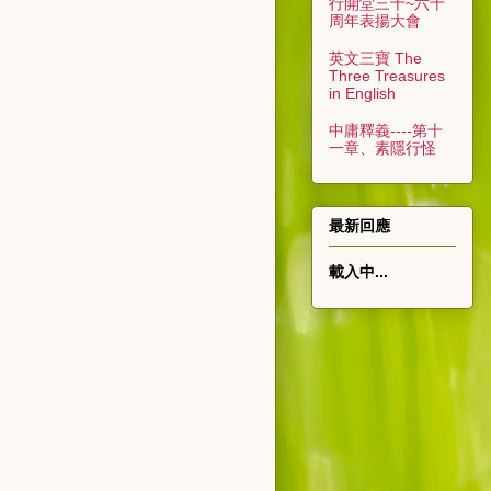
行開堂三十~六十
周年表揚大會
英文三寶 The
Three Treasures
in English
中庸釋義----第十
一章、素隱行怪
最新回應
載入中...