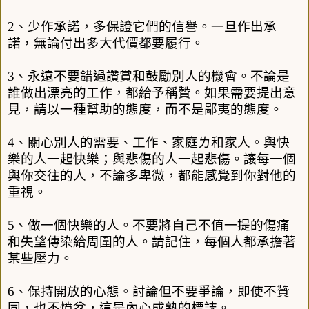
2
、少作承諾，多保證它們的信譽。一旦作出承
諾，無論付出多大代價都要履行。
3
、永遠不要錯過讚賞和鼓勵別人的機會。不論是
誰做出漂亮的工作，都給予稱贊。如果需要提出意
見，請以一種幫助的態度，而不是鄙夷的態度。
4
、關心別人的需要、工作、家庭ㄌ和家人。與快
樂的人一起快樂；與悲傷的人一起悲傷。讓每一個
與你交往的人，不論多卑微，都能感覺到你對他的
重視。
5
、做一個快樂的人。不要將自己不值一提的傷痛
和失望傳染給周圍的人。請記住，每個人都承擔著
某些壓力。
6
、保持開放的心態。討論但不要爭論，即使不贊
同，也不憤忿，這是內心成熟的標誌。