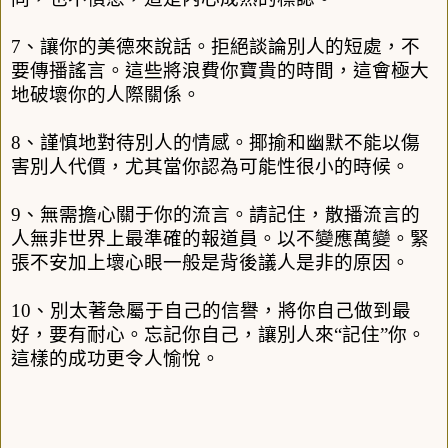
7
、讓你的美德來說話。拒絕談論別人的短處，不
要傳播謠言。這些將浪費你寶貴的時間，這會極大
地破壞你的人際關係。
8
、謹慎地對待別人的情感。揶揄和幽默不能以傷
害別人代價，尤其當你認為可能性很小的時候。
9
、無需擔心關于你的流言。請記住，散播流言的
人無非世界上最準確的報道員。以不變應萬變。緊
張不安加上壞心眼一般是背後議人是非的原因。
10
、別太著急屬于自己的信譽，將你自己做到最
好，要有耐心。忘記你自己，讓別人來
“
記住
”
你。
這樣的成功更令人愉悅。