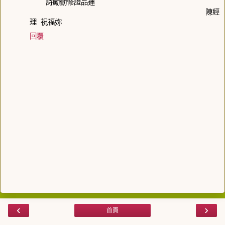
詩勵勤修證品蓮
陳經
理 祝福妳
回覆
‹
›
首頁