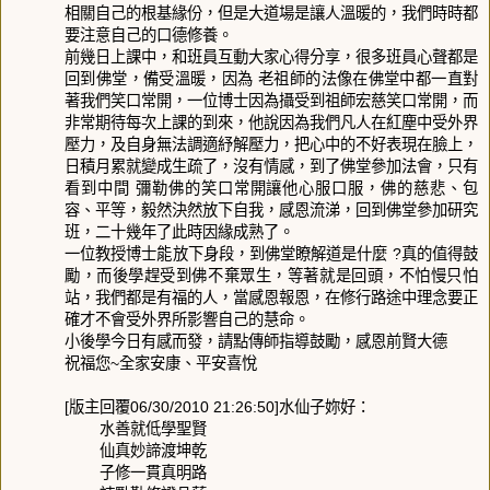
相關自己的根基緣份，但是大道場是讓人溫暖的，我們時時都
要注意自己的口德修養。
前幾日上課中，和班員互動大家心得分享，很多班員心聲都是
回到佛堂，備受溫暖，因為 老祖師的法像在佛堂中都一直對
著我們笑口常開，一位博士因為攝受到祖師宏慈笑口常開，而
非常期待每次上課的到來，他說因為我們凡人在紅塵中受外界
壓力，及自身無法調適紓解壓力，把心中的不好表現在臉上，
日積月累就變成生疏了，沒有情感，到了佛堂參加法會，只有
看到中間 彌勒佛的笑口常開讓他心服口服，佛的慈悲、包
容、平等，毅然決然放下自我，感恩流涕，回到佛堂參加研究
班，二十幾年了此時因緣成熟了。
一位教授博士能放下身段，到佛堂瞭解道是什麼 ?真的值得鼓
勵，而後學趕受到佛不棄眾生，等著就是回頭，不怕慢只怕
站，我們都是有福的人，當感恩報恩，在修行路途中理念要正
確才不會受外界所影響自己的慧命。
小後學今日有感而發，請點傳師指導鼓勵，感恩前賢大德
祝福您~全家安康、平安喜悅
[版主回覆06/30/2010 21:26:50]水仙子妳好：
水善就低學聖賢
仙真妙諦渡坤乾
子修一貫真明路