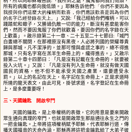
柄，所以向耶穌報告說
:
「我所到之處，魔鬼都向我們低頭，
所有的病魔也都向我低頭。」耶穌告訴他們
:「你們不要因為
我授與你們這麼大的榷柄而歡喜，你們應該歡喜是因為你們
的名字己經登錄在天上。
」又說
:
「我己經給你們榷柄，可以
踐踏蛇和蠍子，又勝過仇敵一切的能力，斷沒有甚麼能害你
們，然而不要因鬼服了你們就歡喜，要因你們的名字錄在天
上歡喜
」。啟示錄第二十一章、二十五至二十七節曰
:
「城門
白晝總不關閉，在那裡原沒有黑夜，人必將列國的榮耀尊貴
歸與那城，凡不潔淨的，並那可憎與虛謊之事的，總不得進
那城，只有名字寫在羔羊生命冊上的，纔得進去。
」又啟示
錄第二十章十四節曰：
「凡是沒有記載在生命冊的，就要被
投入火坑。
」又說
：「凡是沒有列入生命冊，就沒有做天國
國民的資格，他不但不能承受天國之產業，還要遭受永
罰。
」以上的名記在天上，名字記在生命冊上，正是求道時
所燒的龍天表文，由此可見，掛號求道，名字登記在生命冊
上，是多麼重要呀！
三、天國鑰匙
開啟窄門
天國的鑰匙，是上帝權柄的表徵，它的用意是要來開啟
眾生通向真理的窄門，也就是開啟眾生那扇通往永生之門的
一把金鑰匙。上帝將這項權柄賦予耶穌，代表耶穌行道，傳
播天國福音的天命內涵，耶穌再將這把金鑰匙給了大弟子彼