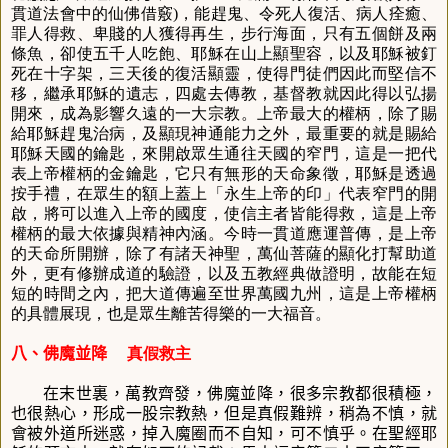
貫道法會中的仙佛借竅)，能趕鬼、令死人復活、病人痊癒、
罪人得救、卑賤的人獲得再生，步行海面，只有五個餅及兩
條魚，卻使五千人吃飽、耶穌在山上顯聖容，以及耶穌被釘
死在十字架，三天後的復活顯靈，使得門徒們因此而堅信不
移，繼承耶穌的遺志，四處去傳教，基督教就因此得以弘揚
開來，成為影響久遠的一大宗教。上帝最大的權柄，除了賜
給耶穌趕鬼治病，及顯現神通能力之外，最重要的就是賜給
耶穌天國的鑰匙，來開啟眾生通往天國的窄門，這是一把代
表上帝權柄的金鑰匙，它只有無形的天命象徵，耶穌是透過
按手禮，在眾生的額上蓋上「永生上帝的印」代表窄門的開
啟，將可以進入上帝的國度，使信主者皆能得救，這是上帝
權柄的最大依據與精神內涵。今時一貫道應運普傳，是上帝
的天命所開辦，除了有諸天神聖，萬仙菩薩的顯化打幫助道
外，更有修辦成道的驗證，以及五教經典做證明，故能在短
短的時間之內，把大道傳遍至世界萬國九州，這是上帝權柄
的具體展現，也是眾生離苦得樂的一大福音。
八、佛魔並降
真假救主
在末世裏，萬教齊發，佛魔並降，很多宗教都很積極，
也很熱心，形成一股宗教熱，但是真假難辨，稍為不慎，就
會被外道所迷惑，掉入魔圈而不自知，可不慎乎。在聖經耶