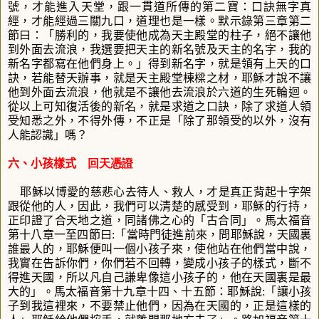
號，才能進入天堂，跟一貫道所傳的第二寶：口訣無字真
經，才能經過三關九口，道理也是一樣。默示錄第三章第二
節曰
：「勝利的，我要使他成為天主殿堂的柱子，絕不讓他
到外面去流浪，我選要把天主的新名號及天主的名字，我的
新名字都寫在他們身上。」
得到新名字，就是領有上天的口
訣，若能替天辦事，就是天主殿堂棟樑之材，耶穌才說不讓
他到外面去流浪，他就是不讓他去流浪於六道的生死輪迴。
從以上可知復活後的新名，就是求道之口訣，除了求道人領
受知悉之外，不得外傳，不正是「除了那領受的以外，沒有
人能認識
」
嗎？
六、小孩樣式
回天憑證
耶穌以博愛的慈悲心去待人、救人，才是真正背起十字架
跟從他的人，因此，我們可以清楚的感受到，耶穌的行持，
正印證了合天地之道，同諸佛之心的「古合同」。馬太福音
第十八章一至四節曰
:
「當時門徒進前來，問耶穌說，天國裏
誰最人的，耶穌便叫一個小孩子來，使他站在他們當中說，
我實在告訴你們，你們若不回轉，變成小孩子的樣式，斷不
得進天國，所以凡自己謙卑像這小孩子的，他在天國裏是最
大的」
。馬太福音第十九章十四、十五節：耶穌說
:
「讓小孩
子到我這裡來，不要禁止他們，因為在天國的，正是這樣的