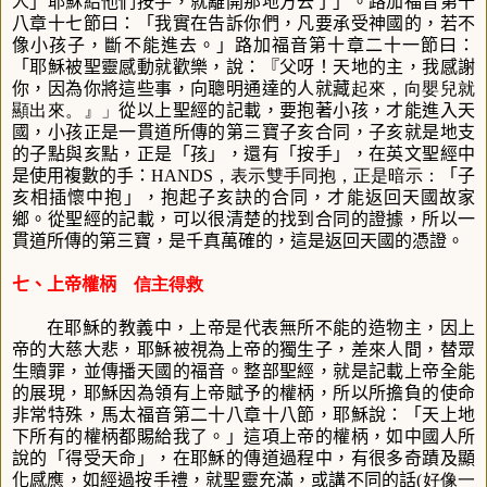
人」耶穌給他們按手，就離開那地方去了」。
路加福音第十
八章十七節曰：「
我實在告訴你們，凡要承受神國的，若不
像小孩子，斷不能進去。」
路加福音第十章二十一節曰
：
「耶穌被聖靈感動就歡樂，說：『父呀！天地的主，我感謝
你，因為你將這些事，向聰明通達的人就藏
起來，向嬰兒就
顯出來。』」
從以上聖經的記載，要抱著小孩，才能進入天
國，小孩正是一貫道所傳的第三寶子亥合同，子亥就是地支
的子點與亥點，正是「孩」，還有「按手」，在英文聖經中
是使用複數的手：
HANDS，表示雙手同抱，正是暗示：
「子
亥相插懷中抱」
，抱起子亥訣的合同，才能返回天國故家
鄉。從聖經的記載，可以很清楚的找到合同的證據，所以一
貫道所傳的第三寶，是千真萬確的，這是返回天國的憑證。
七、上帝權柄
信主得救
在耶穌的教義中，上帝是代表無所不能的造物主，因上
帝的大慈大悲，耶穌被視為上帝的獨生子，差來人間，替眾
生贖罪，並傳播天國的福音。整部聖經，就是記載上帝全能
的展現，耶穌因為領有上帝賦予的權柄，所以所擔負的使命
非常特殊，馬太福音第二十八章十八節，耶穌說：
「天上地
下所有的權柄都賜給我了。」
這項上帝的權柄，如中國人所
說的「得受天命」，在耶穌的傳道過程中，有很多奇蹟及顯
化感應，如經過按手禮，就聖靈充滿，或講不同的話
(好像一