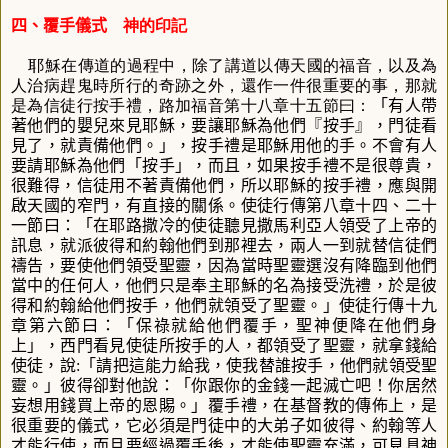
四、覆手儀式
神的印記
耶穌在傳道的過程中，除了講道以傳天國的福音，以及為
人治病趕鬼時所行的奇跡之外，還作一件很重要的事，那就
是為信徒行按手禮，路加福音第十八章十五節曰：
「有人帶
著他們的嬰兒來見耶穌，要讓耶穌為他們『按手』，門徒看
見了，就責備他們。」
，按手禮是耶穌用他的手。不會有人
要請耶穌為他們「按手」，而且，如果按手禮不是很尊貴，
很難得，信徒用不著責備他們，所以耶穌的按手禮，應與開
啟天國的窄門，有直接的關係。使徒行傳第八章十四、二十
一節曰：
「在耶路撒冷的使徒聽見撒馬利亞人領受了上帝的
訊息，就派彼得和約翰他們到那裡去，兩人一到就替信徒們
禱告，要使他們領受聖靈，因為當時聖靈選沒有降臨到他們
當中的任何人，他們只是奉主耶穌的名為接受洗禮，於是彼
得和約翰給他們按手，他們就領受了聖靈。」
使徒行傳十九
章第六節曰：「
保祿就給他們覆手，聖神便降在他們身
上」
，西門看見使徒所按手的人，都領受了聖靈，就拿錢給
使徒，說
:
「請把這能力給我，使我替誰按手，他們就領受聖
靈。
」彼得卻對他說：
「你跟你的金錢一起滅亡吧！你居然
妄想用錢買上帝的恩賜。
」覆手禮，在基督教的傳佈上，是
很重要的儀式，它必須是門徒中的大弟子如彼得、約翰等人
才能行使，而且要經過覆手後，才能使聖靈充滿，可見具神