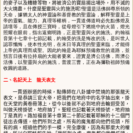
的麥子以及糟糠等物，將被濟公的寶扇揚出場外，用不滅的
大火燒盡。什麼是聖靈與火的施洗呢
?聖靈是活佛師尊所領的
天命，據猶太人的神靈論和基督教的聖靈論，解釋聖靈是上
帝的靈氣、能力、真理等權柄，一貫道傳道時必先點佛燈及
請壇等，且在傳授三寶時，從母燈引下燃燒中的火苗，燈光
照耀在眼前，指出返鄉明路，正是聖靈與火的施洗。約翰福
音第十七章十七節記載，約翰受的洗是悔改的洗，是叫世人
認罪懺悔，使本性光明，在末日等真理的聖靈來臨，才能得
上帝的真理而成聖。因此約翰是為耶穌預備救世的道路，並
預言日後有位持扇的大能者要來，證實是濟公活佛，而濟公
活佛，以聖靈與火的施洗，普渡三曹，正在為彌勒祖師預備
收圓的道路。
二、名記天上
龍天表文
一貫道辦道的時候，點傳師在八卦爐中焚燒的那張龍天
表文，是恭請三官大帝，把我們在地府中的名字抽出來，掛
在天堂的黃卷冊簿上，從今以後就不必到地府去輪迴受苦，
叫做天榜掛號，地府抽丁。聖經也記載著天榜掛號，地府抽
丁是真的。路加福音第十章第二十節記載著耶穌的十二個門
徒出去傳道，他們所到之處，所有的魔鬼都向他們低頭，所
有的病，經過他們的手一模，完全康復，因為有那麼大的權