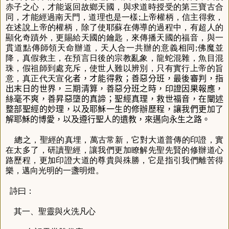
赤子之心，才能返回故鄉天國，與求道時授受的第三寶古合
同，才能經過南天門，道理也是一樣;上帝權柄，信主得救，
在述說上帝的權柄，除了使耶蘇在傳導的過程中，有超人的
顯化奇蹟外，更賜給天國的鑰匙，來傳播天國的福音，與一
貫道點傳師領天命辦道，天人合一共辦的意義相同;佛魔並
降，真假救主，在預言日後的宗教亂象，龍蛇混雜，魚目混
珠，假祖師到處充斥，使世人難以辨別，只有實行上帝的旨
意，真正代天宣化
者，才能得救；善惡分班，最後審判，指
出末日的世界，三期清算，善惡分班之時，印證因果報應，
絲毫不爽，善昇惡墮的真諦；聖經真理，救世福音，在闡述
整部聖經的妙理，以及耶穌一生的修辦歷程，讓我們更加了
解耶穌的博愛，以及遵行聖人的遺教，來邁向永生之路。
總之，聖經的真埋，萬古常新，它對大道普傳的印證，實
在太多了，研讀聖經，讓我們更加瞭解先聖先賢的修辦道心
路歷程，更加印證大道的尊貴與殊勝，它是指引我們離苦得
樂，邁向光明的一盞明燈。
詩曰：
其一、聖靈與火洗凡心