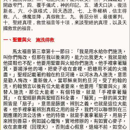
開啟窄門。四、覆手儀式，神的印記。五、通天口訣，復活
新名。六、小孩樣式，回天憑證。七、上帝權柄，信主得
救。八、佛魔並降，真假救主。九、善惡分班，最後審判。
十、聖經真理，救世福音等十項，來談聖經的真理，以及天
國救世的福音。
一、聖靈與火
施洗得救
馬太福音第三章第十一節曰：「
我是用水給你們施洗，
叫你們悔改，但那在我以後來的，能力比我更大，我就是給
他提鞋也不配，他要用聖靈與火給你們施洗，他手裡拿著簸
箕，要揚淨他的場，把麥子收在倉裡，把糠用不滅的火燒
盡。」
聖經記載著約翰在約旦河邊，以河水為人施洗，意思
是勸人悔改，重新做人，當耶穌來到約旦河，受了約翰的
洗，約翰預言以後有位大能者要來，他要用「聖靈與火」來
替人施洗，那位大能者，有個特徵，就是「手裡拿著簸
箕」，在聖經辭典與聖經百科全書，「簸箕」一辭的英文對
照皆是「扇子」，意思是篩選、辨別之義，也就是這位大能
者，他手裡拿著辨別真假之用的扇子，我們可以聯想到在三
期應運的濟公活佛，他的特徵，就是手裏拿著扇子，用扇子
來辨別善惡，例如誠心懺悔，實地修辦的，有如實心麥子，
收在倉庫裡（回理天），否則虛心假意，退縮不前，如空心