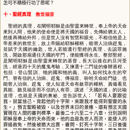
怎可不積極行功了愿呢？
十、聖經真理
救世福音
聖經的真理，在闡明耶穌是由聖靈來轉世，奉上帝的天命
來到人間，他來的使命便是將天國的福音，先傳給猶太人，
然後再傳給外邦，但是世人沒有智慧和眼光，不相信他是上
帝差來的救世主，故上帝賜給耶穌權柄，能替人治病趕鬼，
並賦于天國的鑰匙，世人若能遵行聖經的真理，去認罪施
洗，開啟那扇通往天國的窄門，便能獲得永生。整部聖經，
是闡明耶穌是由聖靈來轉世的基督，長大以後在約旦河受
洗，經過四十天的魔鬼考驗，又揀選十二門徒的修辦過程，
包括：登山賢訓、牠的國和牠的義、叫人如何找永生的窄
門、替有信的人治病、趕鬼、傳福音、吩咐天命給門徒、也
能替人治病、趕鬼，使人知道天命有赦罪的權柄、責備看見
異能、聽見福音而不信的人有罪、講述「天國的道」的比喻
道理，也就是天國的奧祕、並告訴世人
：「若有人要跟從
我，就當捨己，背起他的十字架，來跟我才能得到聖靈的永
生。」
預言聖殿被毀，以及世界末日的景橡、還有預言天國
實現在人間的審判標準，最後二十六至二十八章，分別說明
耶穌是奉上帝的天命而來，他的血是為世人而流，能使人的
罪過赦免，然後被猶大出賣、審問、釘死十字架，三日後復