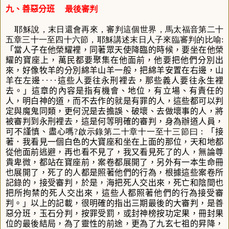
九、善惡分班
最後審判
耶穌說，末日還會再來，審判這個世界，馬太福音第二十
五章三十一至四十六節，耶穌講述末日人子來臨審判的比喻:
「當人子在他榮耀裡，同著眾天使降臨的時候，要坐在他榮
耀的寶座上，萬民都要聚集在他面前，他要把他們分別出
來，好像牧羊的分別綿羊山羊一般，把綿羊安置在右邊，山
羊在左邊‥‥這些人要往永刑裡去，那些義人要往永生裡
去。
」這章的內容是指有機會、地位，有立場、有責任的
人，明白神的道，而不去作的就是有罪的人，這些都可以判
定與魔鬼同類，更何況是去擔誤、破壞、去做壞事的人，將
被審判到永刑裡去，這是何等明確的審判，身為辦道人員，
可不謹慎、盡心嗎
?啟示錄第二十章十一至十三節曰：
「接
著．我看見一個白色的大寶座和坐在上面的那位，天和地都
從他面前逃避，再也看不見了，我又看見死了的人，無論尊
貴卑微，都站在寶座前，案卷都展開了，另外有一本生命冊
也展開了，死了的人都是照著他們的行為，根據這些案卷所
記錄的，接受審判，於是，海把死人交出來，死亡和陰間也
把所拘禁的死人交出來，這些人都照著他們的行為接受審
判。
」以上的記載，很明確的指出三期最後的大審判，是善
惡分班，玉石分判，按罪受罰，或封神榜按功定果，冊封果
位的最後結局，為了靈性的前途，更為了九玄七祖的昇降，