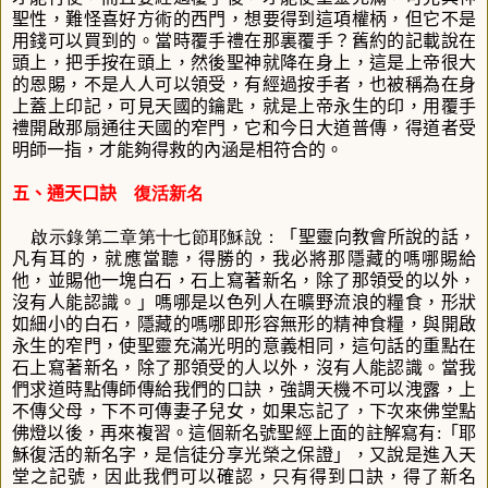
聖性，難怪喜好方術的西門，想要得到這項權柄，但它不是
用錢可以買到的。當時覆手禮在那裏覆手？舊約的記載說在
頭上，把手按在頭上，然後聖神就降在身上，這是上帝很大
的恩賜，不是人人可以領受，有經過按手者，也被稱為在身
上蓋上印記，可見天國的鑰匙，就是上帝永生的印，用覆手
禮開啟那扇通往天國的窄門，它和今日大道普傳，得道者受
明師一指，才能夠得救的內涵是相符合的。
五、通天口訣
復活新名
啟示錄第二章第十七節耶穌說：
「聖靈向教會所說的話，
凡有耳的，就應當聽，得勝的，我必將那隱藏的嗎哪賜給
他，並賜他一塊白石，石上寫著新名，除了那領受的以外，
沒有人能認識。
」嗎哪是以色列人在曠野流浪的糧食，形狀
如細小的白石，隱藏的嗎哪即形容無形的精神食糧，與開啟
永生的窄門，使聖靈充滿光明的意義相同，這句話的重點在
石上寫著新名，除了那領受的人以外，沒有人能認識。當我
們求道時點傳師傳給我們的口訣，強調天機不可以洩露，上
不傳父母，下不可傳妻子兒女，如果忘記了，下次來佛堂點
佛燈以後，再來複習。這個新名號聖經上面的註解寫有
:
「耶
穌復活的新名字，是信徒分享光榮之保證」，
又說是進入天
堂之記號，因此我們可以確認，只有得到口訣，得了新名