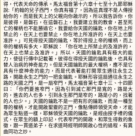
得，代表天命的傳承。馬太福音第十六章十七至十九節耶穌
說
:
「約翰的兒子西門，你真有福了，因為這真理不是人傳授
給你的，而是我天上的父親向你啟示的，所以我告訴你，你
是彼得，是磐石，在這磐石上，我要建立我的教會，甚至死
亡的權柄也不能勝過它，我要給你天國的鑰匙，你在地上所
禁止的，在天上也要禁止，你在地上所准許的，在天上也要
准許。
」可見得授天國的鑰匙，等於得授上帝的權柄，而上
帝的權柄有多大，耶穌說：「你在地上所禁止的及准許的，
在天上也禁止及准許。」所以，天國的鑰匙具有極大的能
力，使徒行傳中記載著，彼得在得授天國的鑰匙後，也具有
替人治病的神奇能力。但是天國鑰匙的最大權柄，應不是它
具有什麼神奇的能力，而是代表著能打開眾生通往永生之
路，開啟永生之門的一把金鑰匙。耶穌形容這扇通往永生之
路的天國之門，是一扇窄門，馬太福音第七章十三、十四節
曰：「你們要進窄門，因為引到滅亡那門是寬的，路是大
的，進去的人也多，引到永生那門是窄的，路是小的，找著
的人也少。」天國的鑰匙不是一把有形的鑰匙，而是一種至
尊的權柄，才能開啟聖靈的正門，像點傳師領受天命，才能
為眾生點道一樣，耶穌領受天國的鑰匙，是經由按手禮的儀
式，在眾生的額上印記，代表窄門的開啟，和眾生得救的象
徵，跟一貫道弟子，在求道時經明師開啟心性的過程，有異
曲同功之炒。