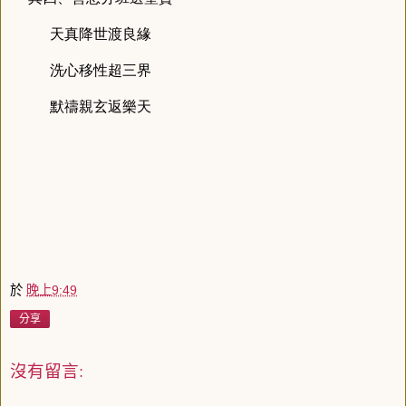
天真降世渡良緣
洗心移性超三界
默禱親玄返樂天
於
晚上9:49
分享
沒有留言: