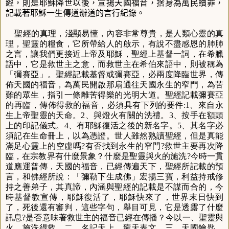
經，則是耶穌降世以後，宣揚天國福音，捨身為萬民贖罪，
記載著耶穌一生傳道辦道的言行紀錄。
聖經的真理，淺顯易懂，內容非常尊貴，是人類心靈的真
理，聖靈的糧食，它所帶給人的啟示，有說不盡感恩的肺肺
之言，讓我們更接近上帝及耶穌，聖經上基督一詞，在希臘
語中，它是救世主之意，而救世主在希伯來語中，則被稱為
「彌賽亞」。聖經記載基督或彌賽亞，必兩度降臨世界，傳
佈天國的福音，為萬民開啟那扇通往天國永生的窄門，為苦
難的眾生，指引一條離苦得樂的光明大道。聖經記載彌賽亞
的再臨，傳佈得救的福音，必須具有下列的要件:1、來自永
生上帝聖靈的天命。2、與燈火有關的洗禮。3、按手在額頭
上的印記儀式。4、有耶穌復活之後的新名字。5、其名字必
須記在生命冊上，以為憑證。世人雖然熟讀聖經，但是真能
滿足心靈上的空虛嗎?有否找到永生的窄門?救世主要再次降
臨，在宗教界有什麼景象？什麼是聖靈與火的施洗?今時一貫
道應運普傳，天國的福音，已經傳遍天下，聖經所記載的預
言，和佛經所說：「彌勒下生成佛」宏揚三寶，利益持戒修
持之善弟子，其真諦，內涵與聖經的記載是不謀而合的，今
時基督教宣傳，耶穌復活了，耶穌快來了，世界末日快到
了，死後還有審判，這些字句，舉目可見，它是透露了什麼
訊息?是否意味著救世主的福音已經在傳播？今以一、聖靈與
火，施洗得救。二、名記天上，龍天表文。三、天國鑰匙，