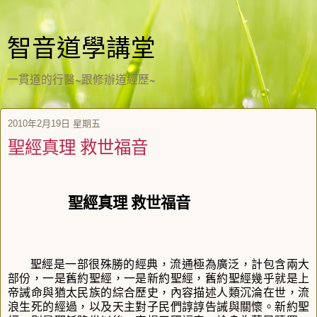
智音道學講堂
一貫道的行醫~跟修辦道經歷~
2010年2月19日 星期五
聖經真理 救世福音
聖經真理 救世福音
聖經是一部很殊勝的經典，流通極為廣泛，計包含兩大
部份，一是舊約聖經，一是新約聖經，舊約聖經幾乎就是上
帝誡命與猶太民族的綜合歷史，內容描述人類沉淪在世，流
浪生死的經過，以及天主對子民們諄諄告誡與關懷。新約聖