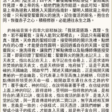
活，又與門徒生活了四十天，最後賜權柄給使徒，要為萬民
作見證，奉上帝的名，給他們施洗作結語。由此可知，聖經
是上帝為拯救人類進入天國的指南針，闡明人類就是上帝的
分靈，只有接受聖靈與火的施洗，記住復活的新名，抱住合
同，恢復赤子之心，積極修辦，必能通往永生之路。
約翰福音第十四章六節耶穌說:
「我就是道路、真理、生
命，若不藉著我，沒有人能到父那裡去」
，因此只有藉著道
真、理真、天命真的聖經印證，接受明師的開示洗禮，點燃
內在的心燈，才能使自性圓明，返回逍遙自在的天國。從聖
靈與火，施洗得救，讓我們了解點佛燈以及點傳師傳道授受
三寶，即是印證了聖經記載：聖靈與火的施洗
;名記天上，龍
天表文，指出名記在天上，名字記在生命冊上，正是求道時
所焚燒的龍天表文，也是天榜掛號，地府抽丁，這是千真萬
確的;天國鑰匙，開啟窄門，闡述天國的鑰匙，正是揭開天國
奧祕的一把金鑰匙，它代表著上帝至高撫上的權柄，印證和
點傳師所領受的天命一樣，能開啟眾生通往永生之路的窄
門：覆手儀式，神的印記，在說明藉著覆手禮，在信徒的額
上蓋上神的印記，跟得道時，受明師一指得救的內涵，是相
符合的;通天口訣，復活新名，指出復活的新名字，是進入天
堂的記號，與一貫道傳道時的第二寶口訣，無字真經相互輝
映，意義是一致的；小孩樣式，回天憑證，讓我們瞭解，要
變成小孩子的樣式，才能進入天國，就是抱子亥合同，回復