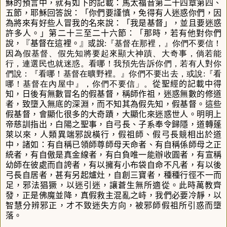
穌的預言中，就有如下的記載：馬太福音第二十四章第四、
五節，耶穌回答說：
「你們要謹慎，免得有人迷惑你們，因
為將來有好些人冒我的名來說：「我是基督」，並且要迷惑
許多人。
」第二十三至二十六節
：「那時，若有他對你們
說，『基督在這裡。』或說
:『基督在那裡，』你們不要信！
因為假基督、假先知將要起來顯大神蹟、大奇事，倘若能
行，連選民也就迷惑。看哪！我預先告訴你們，若有人對你
們說：『看哪！基督在曠野裡。』你們不要出去，或說:『看
哪！基督在內屋中』，你們不要信」。
從聖經的記載中得
知，日後有無數冒名的假基督，稱師作祖，迷惑無數的修道
者，致墮入無底的深淵，而不知其為假先知，假基督。這些
假基督，會顯化很多的大奇蹟，大顯化來迷惑世人。明明上
帝慈訓指出，白陽之聖事，自弓長、子系奉令歸隱，道轉蓬
萊以來，人類異端邪說橫行，假祖師、假弓長競相出於道
中，諸如：有自稱已領師尊師母天命者、有自稱係師母之正
統者，有自傲是真金線者，有白負唯一能辦收圓者，有宣稱
幼師在彼處而自誇者，有以擁有小布袋自命不凡者，有以後
弓長自居者，甚有另起爐灶，自創三寶者，種種行徑不一而
足，邪法猖獗，以迷引迷，讓蒼生無所適從。此時萬教齊
發，正是佛魔並降，真假救主混亂之峙，我們必要冷靜，以
智慧分辨邪正，才不致迷失方向，被邪師假祖所引惑而墮
落。