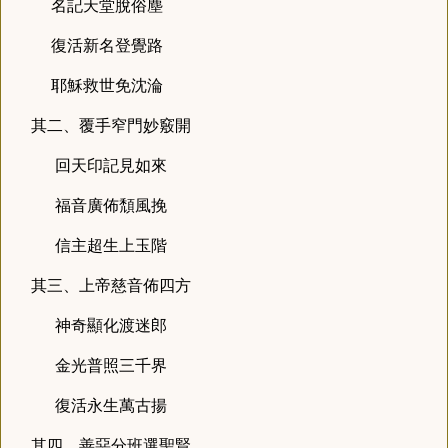
名記天堂脫俗塵
復活新名登覺路
耶穌救世免沈淪
其二、覆手窄門妙竅開
回天印記見如來
福音廣佈頹風挽
信主超生上玉階
其三、上帝慈音佈四方
神
奇顯化渡迷郎
金光普照三千界
復活永生萬古揚
其
四、善惡分班選聖賢