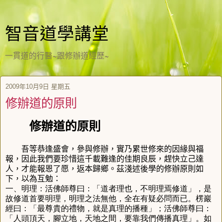
智音道學講堂
一貫道的行醫~跟修辦道經歷~
2009年10月9日 星期五
修辦道的原則
修辦道的原則
吾等恭逢盛會，參與修辦，實乃累世修來的因緣與福
報，因此我們要珍惜這千載難逢的佳期良辰，趕快立己達
人，才能報恩了愿，返本歸鄉。茲淺述後學的修辦原則如
下，以為互勉：
一、明理：活佛師尊曰：「道者理也，不明理焉修道」，是
故修道首要明理，明理之法無他，全在有疑必問而已。楞巖
經曰：「最尊貴的禮物，就是真理的播種」；活佛師尊曰：
「人頭頂天，腳立地，天地之間，要靠我們傳播真理」。如