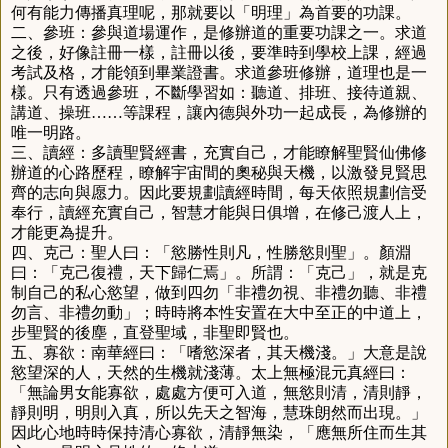
何有能力傳播真理呢，那就要以「明理」為首要的功課。
二、參班：參與道場運作，是修辦道的重要功課之一。求道
之後，好像註冊一樣，註冊以後，要準時到學校上課，經過
考試及格，才能領到畢業證書。求道參班修辦，道理也是一
樣。只有透過參班，不斷學習如：聽道、排班、接待道親、
講道、操班……等課程，讓內德與外功一起成長，為修辦的
唯一明路。
三、讀經：多讀聖賢經書，充實自己，才能瞭解聖賢仙佛修
辦道的心路歷程，瞭解宇宙間的奧秘與天機，以激發見賢思
齊的志向與愿力。因此要規劃讀經時間，每天依照規劃信受
奉行，讀經充實自己，智慧才能與日俱增，在修己渡人上，
才能更為提升。
四、克己：聖人曰：「慾勝性則凡，性勝慾則聖」。顏淵
曰：「克己復禮，天下歸仁焉」。所謂：「克己」，就是克
制自己的私心慾望，做到四勿「非禮勿視、非禮勿聽、非禮
勿言、非禮勿動」；時時將本性安置在大中至正的中道上，
步聖賢的後塵，直登聖域，非聖即賢也。
五、寡欲：南華經曰：「嗜慾深者，其天機淺。」大意是說
慾望深的人，天然的生機就淺薄。太上無極混元真經曰：
「無論男女能寡欲，處處方便可入道，無慾則清，清則靜，
靜則明，明則入真，所以先天之智海，慧珠朗然而出現。」
因此心地時時保持清心寡欲，清靜無染，「應無所住而生其