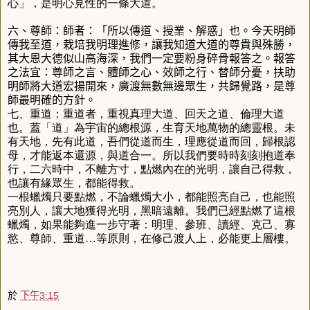
心」，是明心見性的一條大道。
六、尊師：師者：「所以傳道、授業、解惑」也。今天明師
傳我至道，栽培我明理進修，讓我知道大道的尊貴與殊勝，
其大恩大德似山高海深，我們一定要粉身碎骨報答之。報答
之法宜：尊師之言、體師之心、效師之行、替師分憂，扶助
明師將大道宏揚開來，廣渡無數無邊眾生，共歸覺路，是尊
師最明確的方針。
七、重道：重道者，重視真理大道、回天之道、倫理大道
也。蓋「道」為宇宙的總根源，生育天地萬物的總靈根。未
有天地，先有此道，吾們從道而生，理應從道而回，歸根認
母，才能返本還源，與道合一。所以我們要時時刻刻抱道奉
行，二六時中，不離方寸，點燃內在的光明，讓自己得救，
也讓有緣眾生，都能得救。
一根蠟燭只要點燃，不論蠟燭大小，都能照亮自己，也能照
亮別人，讓大地獲得光明，黑暗遠離。我們已經點燃了這根
蠟燭，如果能夠進一步守著：明理、參班、讀經、克己、寡
慾、尊師、重道…等原則，在修己渡人上，必能更上層樓。
於
下午3:15